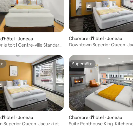
Chambre d'hôtel ⋅ Juneau
'hôtel ⋅ Juneau
Downtown Superior Queen. Jac
r le toit ! Centre-ville Standard
petit déjeuner gratuit !
te
Superhôte
te
Superhôte
'hôtel ⋅ Juneau
Chambre d'hôtel ⋅ Juneau
 Superior Queen. Jacuzzi et
Suite Penthouse King. Kitchene
uner gratuit !
cheminée !