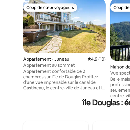
Coup de cœur voyageurs
Coup de
Coup de cœur voyageurs
Coup de
Appartement ⋅ Juneau
Évaluation moyenne s
4,9 (10)
Appartement au sommet
Maison de 
Appartement confortable de 2
Vue specta
chambres sur l'île de Douglas Profitez
l'eau depu
Belle mai
d'une vue imprenable sur le canal de
profession
Gastineau, le centre-ville de Juneau et le
seulement
mont Roberts de notre appartement
centre-vil
rénové de 2 chambres et 1 salle de bain.
île Douglas : 
Magnifiq
La cuisine entièrement équipée est
beaucoup 
parfaite pour tous les repas. Les
planchers 
équipements adaptés aux familles
électromé
comprennent un pack-and-play, une
Vue impren
chaise haute et un lit jumeau
deux terr