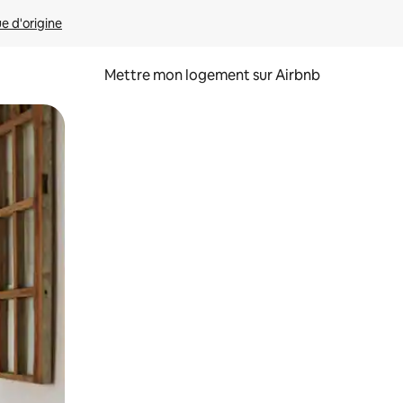
ue d'origine
Mettre mon logement sur Airbnb
sant glisser.