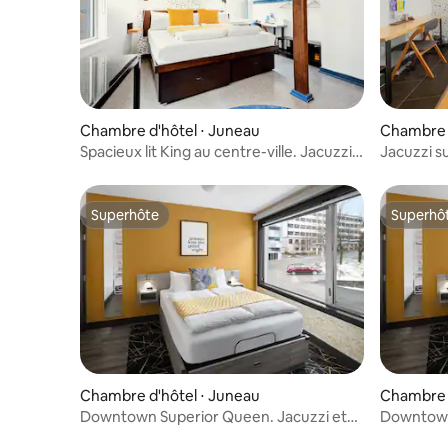
Chambre d'hôtel ⋅ Juneau
Chambre d
Spacieux lit King au centre-ville. Jacuzzi
Jacuzzi su
et petit déjeuner gratuit !
Queen
Superhôte
Superhô
Superhôte
Superhô
Chambre d'hôtel ⋅ Juneau
Chambre d
Downtown Superior Queen. Jacuzzi et
Downtown
petit déjeuner gratuit !
petit déje