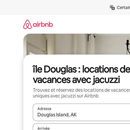
Aller
Certai
directement
au
contenu
île Douglas : locations d
vacances avec jacuzzi
Trouvez et réservez des locations de vacance
uniques avec jacuzzi sur Airbnb
Adresse
Lorsque les résultats s'affichent, utilisez les flèc
Arrivée