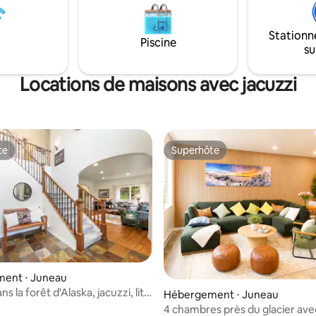
douche et d'une vasque bien éc
t toutes les fenêtres. Il y a
chambre dispose d'un banc de
 sur la terrasse inférieure avec
rangement, d'un espace de trav
Stationn
mprenable sur l'océan et
Piscine
télévision intelligente et de rid
su
bloquant la lumière.
ique s'ouvre sur un salon
le. Grandes télévisions à écran
Locations de maisons avec jacuzzi
 le confort d'un chez-soi.
te
Superhôte
te
Superhôte
ent ⋅ Juneau
s la forêt d'Alaska, jacuzzi, lits
Hébergement ⋅ Juneau
hambres
4 chambres près du glacier avec