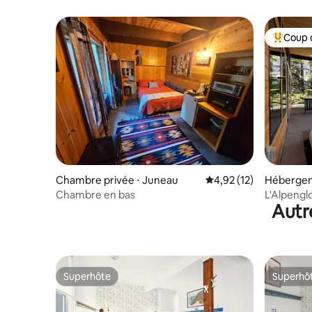
Coup 
Coups de
Chambre privée ⋅ Juneau
Évaluation moyenne su
4,92 (12)
Hébergem
Chambre en bas
L'Alpengl
Autr
avec jacuz
Superhôte
Superhô
Superhôte
Superhô