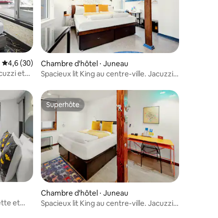
Évaluation moyenne sur la base de 30 commentaires : 4,6 sur 5
4,6 (30)
Chambre d'hôtel ⋅ Juneau
uzzi et
Spacieux lit King au centre-ville. Jacuzzi
et petit déjeuner gratuit !
Superhôte
Superhôte
Chambre d'hôtel ⋅ Juneau
tte et
Spacieux lit King au centre-ville. Jacuzzi
et petit déjeuner gratuit !