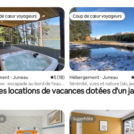
foyer
de cœur voyageurs
Coup de cœur voyageurs
 cœur voyageurs les plus appréciés
Coup de cœur voyageurs
r la base de 12 commentaires : 4,92 sur 5
ent ⋅ Juneau
Évaluation moyenne sur la base de 18 co
5 (18)
Hébergement ⋅ Juneau
É
ow : escapade au bord de l'eau
Sérénité, vues et nature (ski, ja
es locations de vacances dotées d'un ja
zi privé
sauna)
te
Superhôte
te
Superhôte