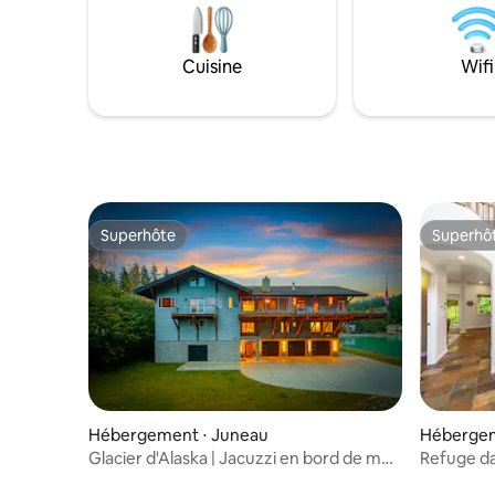
supplémentaire sur demande.
pratiquemen
Détendez-vous dans le grand bain à
un jacuzzi
remous ou regardez un film dans notre
une vue i
Cuisine
Wifi
théâtre privé. Idéalement situé près du
Juneau. La cuisine de chef
centre-ville de Juneau, cet appartement
gastronom
offre confort et commodité pour un
confortab
séjour mémorable en Alaska.
plat, tout
Superhôte
Superhô
Superhôte
Superhô
Hébergement ⋅ Juneau
Hébergem
Glacier d'Alaska | Jacuzzi en bord de mer
Refuge dan
et vue sur la montagne
King, 4 c