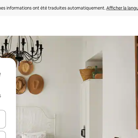
nes informations ont été traduites automatiquement. 
Afficher la lang
e
s
hes vers le haut et vers le bas pour les parcourir ou en appuyant et en fai