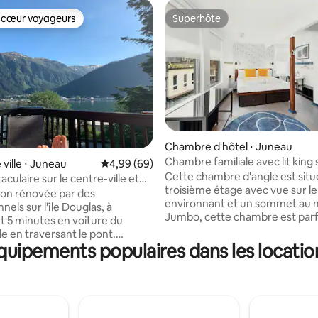
 cœur voyageurs
Superhôte
 cœur voyageurs
Superhôte
ur la base de 10 commentaires : 4,9 sur 5
Chambre d'hôtel ⋅ Juneau
Chambre familiale avec lit king si
ville ⋅ Juneau
Évaluation moyenne sur la base de 69 commen
4,99 (69)
jumeaux
Cette chambre d'angle est situ
culaire sur le centre-ville et
troisième étage avec vue sur le
is le jacuzzi
son rénovée par des
environnant et un sommet au
nels sur l'île Douglas, à
Jumbo, cette chambre est parf
 5 minutes en voiture du
une famille de quatre personnes
le en traversant le pont.
dispose d'un lit King Size avec u
équipements populaires dans les locatio
ue maison haut de gamme avec
de style européen et d'un ran
de surfaces en granit, des
sous le lit, ainsi que de deux ch
en bois et des appareils
longues qui se transforment c
nagers en acier inoxydable.
matelas jumeau. La salle de bai
able sur l'eau et la ville depuis
d'une baignoire profonde et d'
asses différentes et