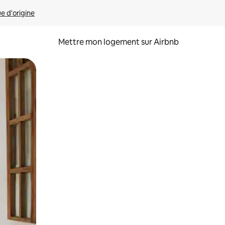
ue d'origine
Mettre mon logement sur Airbnb
sant glisser.