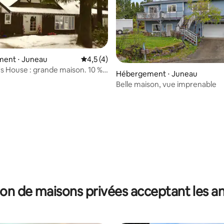
ent ⋅ Juneau
Évaluation moyenne sur la base de 4 comm
4,5 (4)
 House : grande maison. 10 %
Hébergement ⋅ Juneau
on sur les visites !
Belle maison, vue imprenable
on de maisons privées acceptant les 