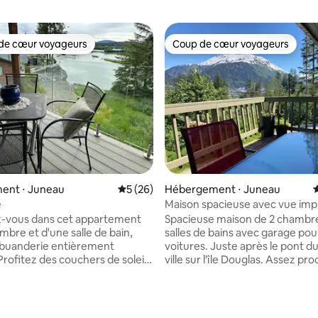
de cœur voyageurs
Coup de cœur voyageurs
 cœur voyageurs les plus appréciés
Coup de cœur voyageurs
 la base de 64 commentaires : 4,98 sur 5
ent ⋅ Juneau
Évaluation moyenne sur la base de 26 co
5 (26)
Hébergement ⋅ Juneau
É
e
Maison spacieuse avec vue imp
et emplacement idéal
-vous dans cet appartement
Spacieuse maison de 2 chambre
mbre et d'une salle de bain,
salles de bains avec garage pou
 buanderie entièrement
voitures. Juste après le pont d
Profitez des couchers de soleil
ville sur l'île Douglas. Assez pr
 la rivière depuis la terrasse
être en ville en quelques minut
n plein air, à 25 pieds au-
voiture, mais assez loin de la vil
 sol. La chambre dispose de
avoir l'impression d'être loin de
cultants pour un repos paisible
l'agitation. La maison est niché