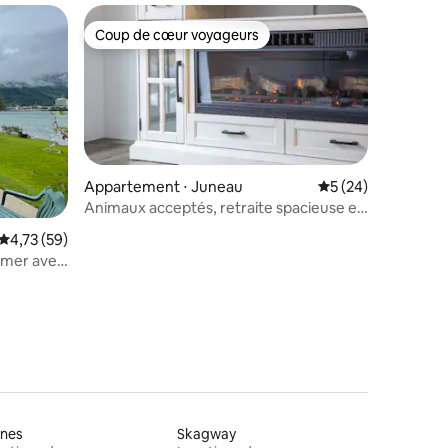
Coup de cœur voyageurs
Coup de cœur voyageurs
Appartement ⋅ Juneau
Évaluation moyenne
5 (24)
Animaux acceptés, retraite spacieuse et
mmentaires : 5 sur 5
confortable, cheminée 205
Évaluation moyenne sur la base de 59 commentaires : 4,73 sur 5
4,73 (59)
 mer avec
ines
Skagway