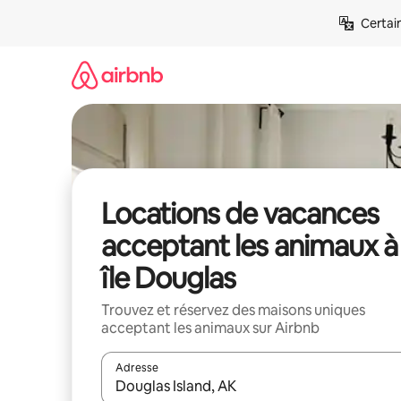
Aller
Certai
directement
au
contenu
Locations de vacances
acceptant les animaux à
île Douglas
Trouvez et réservez des maisons uniques
acceptant les animaux sur Airbnb
Adresse
Lorsque les résultats s'affichent, utilisez les flèc