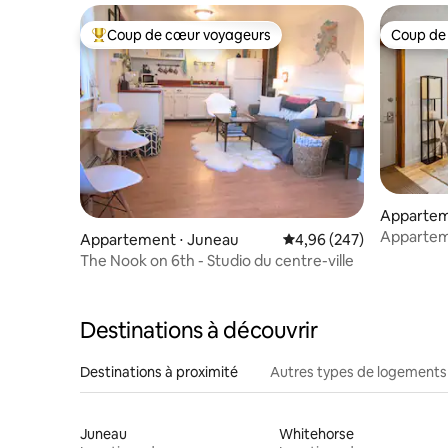
Coup de cœur voyageurs
Coup de
Coups de cœur voyageurs les plus appréciés
Coup de
Appartem
Appartem
Appartement ⋅ Juneau
Évaluation moyenne sur 
4,96 (247)
sur les mo
The Nook on 6th - Studio du centre-ville
Destinations à découvrir
Destinations à proximité
Autres types de logements
Juneau
Whitehorse