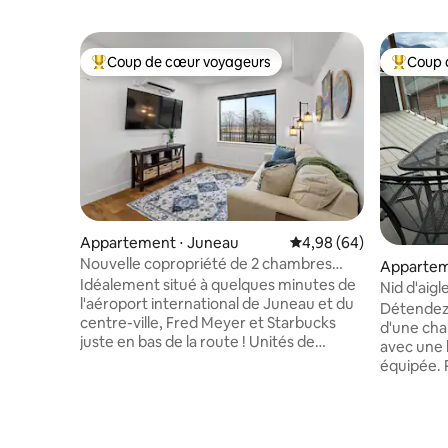
Coup de cœur voyageurs
Coup 
Coups de cœur voyageurs les plus appréciés
Coups de
Appartement ⋅ Juneau
Évaluation moyenne sur
4,98 (64)
Nouvelle copropriété de 2 chambres
Appartem
avec climatisation, à 5 min de l'aéroport
Idéalement situé à quelques minutes de
Nid d'aigl
102
l'aéroport international de Juneau et du
Détendez
centre-ville, Fred Meyer et Starbucks
d'une cha
juste en bas de la route ! Unités de
avec une
contrôle de la température individuelles
équipée. 
avec chauffage et climatisation. De
au bord de
beaux plans de travail, des appareils
couverte e
électroménagers haut de gamme, un
dessus du
lave-linge/sèche-linge dans l'énorme lit
stores oc