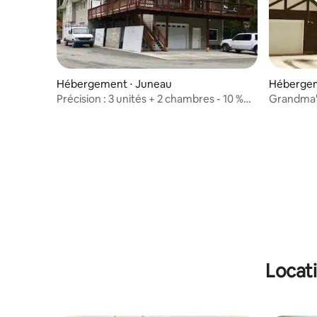
Hébergement ⋅ Juneau
Hébergem
Précision : 3 unités + 2 chambres - 10 %
Grandma's
de réduction sur les visites !
de réducti
Locati