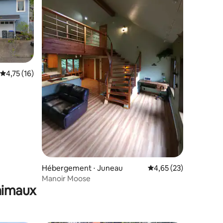
entaires : 4,5 sur 5
Évaluation moyenne sur la base de 16 commentaires : 4,75 sur 5
4,75 (16)
Hébergement ⋅ Juneau
Évaluation moyenne su
4,65 (23)
Manoir Moose
animaux