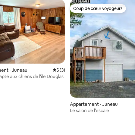
Coup de cœur voyageurs
Coup de cœur voyageurs
ent ⋅ Juneau
Évaluation moyenne sur la base de 3 co
5 (3)
apté aux chiens de l'île Douglas
Appartement ⋅ Juneau
Le salon de l'escale
e sur la base de 5 commentaires : 5 sur 5