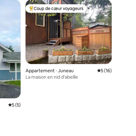
Coup de cœur voyageurs
Coups de cœur voyageurs les plus appréciés
mmentaires : 5 sur 5
Appartement ⋅ Juneau
Évaluation moyenne
5 (16)
La maison en nid d'abeille
Évaluation moyenne sur la base de 5 commentaires : 5 sur 5
5 (5)