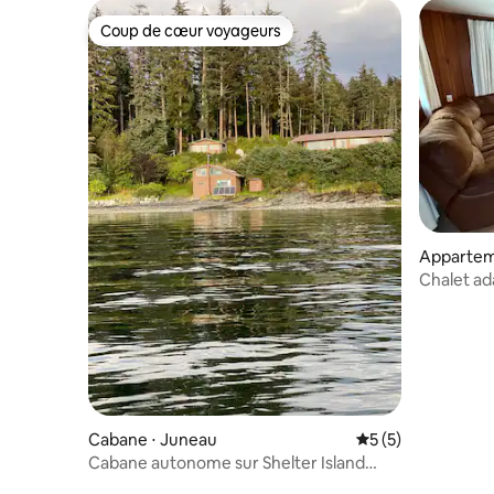
Coup de cœur voyageurs
Coup de cœur voyageurs
Appartem
Chalet ad
Cabane ⋅ Juneau
Évaluation moyenn
5 (5)
Cabane autonome sur Shelter Island
(accès par bateau)