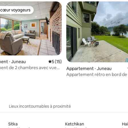
 cœur voyageurs
 cœur voyageurs
ent ⋅ Juneau
Évaluation moyenne sur la base de 15 co
5 (15)
ent de 2 chambres avec vue
la base de 247 commentaires : 4,96 sur 5
Appartement ⋅ Juneau
ntagnes et le canal !
Appartement rétro en bord de
patio privé
Lieux incontournables à proximité
Sitka
Ketchikan
Ha