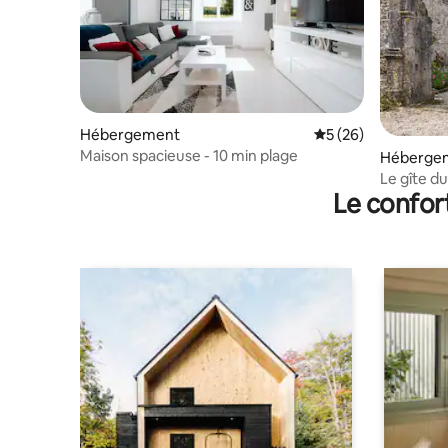
Hébergement
Évaluation moyenne 
5 (26)
Maison spacieuse - 10 min plage
Héberge
Le gîte d
Le confor
d’Hémev