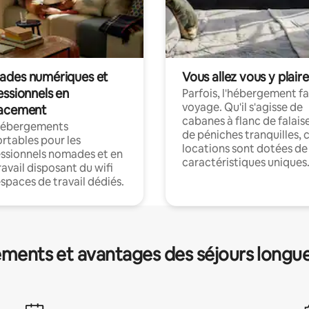
des numériques et
Vous allez vous y plaire
essionnels en
Parfois, l'hébergement fai
voyage. Qu'il s'agisse de
acement
cabanes à flanc de falais
hébergements
de péniches tranquilles, 
rtables pour les
locations sont dotées de
ssionnels nomades et en
caractéristiques uniques
ravail disposant du wifi
espaces de travail dédiés.
ments et avantages des séjours longu