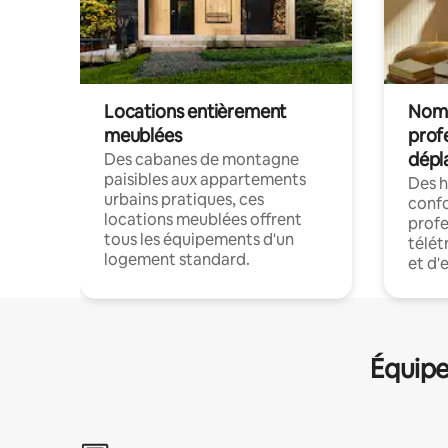
Locations entièrement
Noma
meublées
prof
dépl
Des cabanes de montagne
paisibles aux appartements
Des 
urbains pratiques, ces
confo
locations meublées offrent
profe
tous les équipements d'un
télét
logement standard.
et d'
Équipe