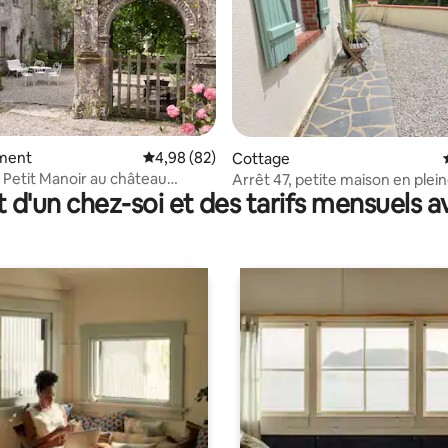
sur la base de 26 commentaires : 5 sur 5
ment
Évaluation moyenne sur la base de 82 commen
4,98 (82)
Cottage
u Petit Manoir au château
Arrêt 47, petite maison en plei
t d'un chez-soi et des tarifs mensuels 
ez
campagne