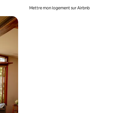
Mettre mon logement sur Airbnb
sant glisser.