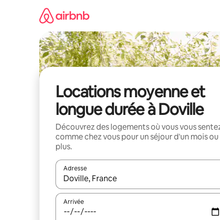
Aller
directement
au
contenu
Locations moyenne et
longue durée à Doville
Découvrez des logements où vous vous sente
comme chez vous pour un séjour d'un mois ou
plus.
Adresse
Lorsque les résultats s'affichent, utilisez les flèc
Arrivée