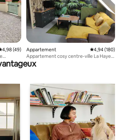
taires : 4,98 sur 5
Évaluation moyenne sur la base de 49 commentaires : 4,98 sur 5
4,98 (49)
Appartement
Évaluation moyenne sur
4,94 (180)
ne
Appartement cosy centre-ville La Haye
avantageux
du Puits