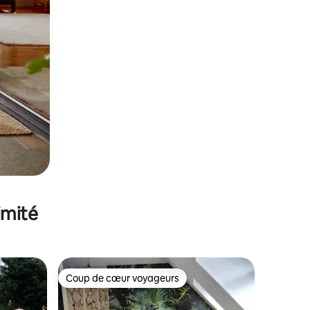
imité
Coup de cœur voyageurs
lus appréciés
Coup de cœur voyageurs