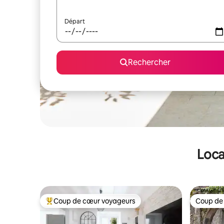
Départ
Rechercher
Loca
Coup de cœur voyageurs
Coup de
Coups de cœur voyageurs les plus appréciés
Coup de