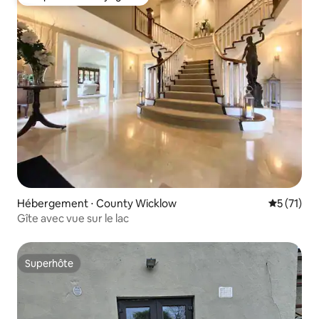
Coup de cœur voyageurs
Hébergement ⋅ County Wicklow
Évaluation
5 (71)
Gîte avec vue sur le lac
Superhôte
Superhôte