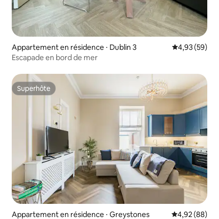
Appartement en résidence ⋅ Dublin 3
Évaluation mo
4,93 (59)
Escapade en bord de mer
Superhôte
Superhôte
Appartement en résidence ⋅ Greystones
Évaluation mo
4,92 (88)