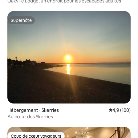
Oakville Lodge, un endroit pour les escapades adultes
Superhôte
Superhôte
Hébergement ⋅ Skerries
Évaluation mo
4,9 (100)
Au cœur des Skerries
Coup de cœur voyageurs