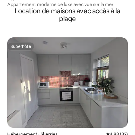
Appartement moderne de luxe avec vue sur la mer
Location de maisons avec accès à la
plage
Superhôte
Superhôte
Hébergement ⋅ Skerries
Évaluation mo
4,88 (32)