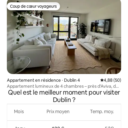
Coup de cœur voyageurs
Coup de cœur voyageurs
Appartement en résidence ⋅ Dublin 4
Évaluation mo
4,88 (50)
Appartement lumineux de 4 chambres – près d'Aviva, du
Quel est le meilleur moment pour visiter
RDS et du centre-ville
Dublin ?
Mois
Prix moyen
Temp. moy.