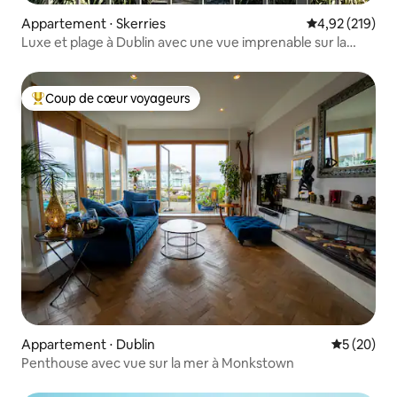
Appartement ⋅ Skerries
Évaluation moy
4,92 (219)
Luxe et plage à Dublin avec une vue imprenable sur la
mer.
Coup de cœur voyageurs
Coups de cœur voyageurs les plus appréciés
Appartement ⋅ Dublin
Évaluation
5 (20)
Penthouse avec vue sur la mer à Monkstown