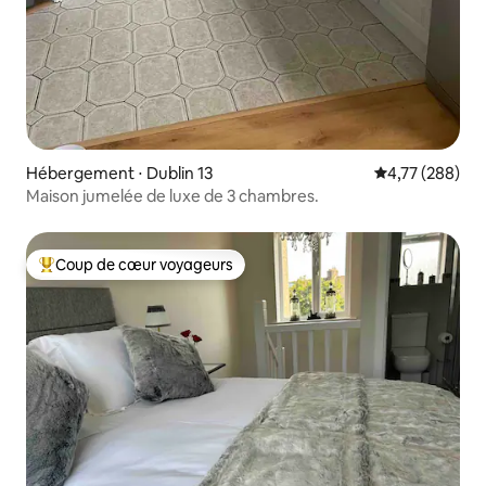
Hébergement ⋅ Dublin 13
Évaluation moy
4,77 (288)
Maison jumelée de luxe de 3 chambres.
Coup de cœur voyageurs
Coups de cœur voyageurs les plus appréciés