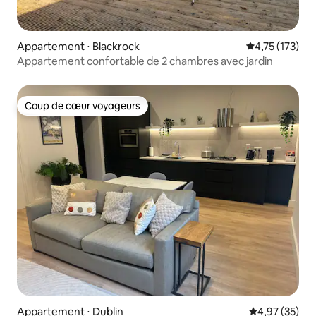
Appartement ⋅ Blackrock
Évaluation moy
4,75 (173)
Appartement confortable de 2 chambres avec jardin
Coup de cœur voyageurs
Coup de cœur voyageurs
Appartement ⋅ Dublin
Évaluation mo
4,97 (35)