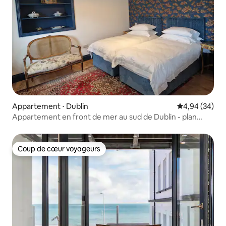
Appartement ⋅ Dublin
Évaluation mo
4,94 (34)
Appartement en front de mer au sud de Dublin - plan
ouvert - Dun-laoghair
Coup de cœur voyageurs
Coup de cœur voyageurs