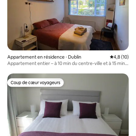
Appartement en résidence ⋅ Dublin
Évaluation m
4,8 (10)
Appartement entier – à 10 min du centre-ville et à 15 min
de l'aéroport
Coup de cœur voyageurs
Coup de cœur voyageurs