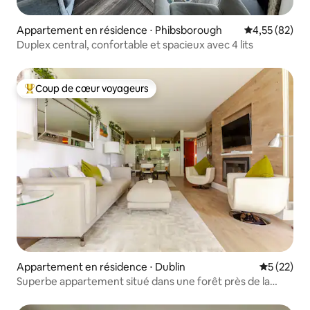
Appartement en résidence ⋅ Phibsborough
Évaluation mo
4,55 (82)
Duplex central, confortable et spacieux avec 4 lits
Coup de cœur voyageurs
Coups de cœur voyageurs les plus appréciés
Appartement en résidence ⋅ Dublin
Évaluation
5 (22)
Superbe appartement situé dans une forêt près de la
côte