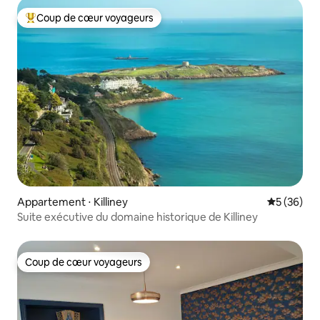
Coup de cœur voyageurs
Coups de cœur voyageurs les plus appréciés
Appartement ⋅ Killiney
Évaluation
5 (36)
Suite exécutive du domaine historique de Killiney
Coup de cœur voyageurs
Coup de cœur voyageurs