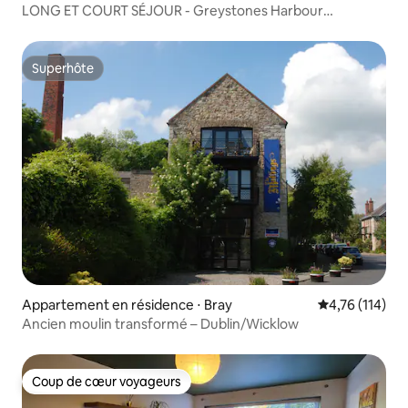
LONG ET COURT SÉJOUR - Greystones Harbour
Apartments
Superhôte
Superhôte
Appartement en résidence ⋅ Bray
Évaluation moy
4,76 (114)
Ancien moulin transformé – Dublin/Wicklow
Coup de cœur voyageurs
Coup de cœur voyageurs