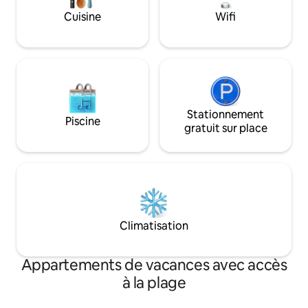
charachter. Élégant. Le séjour minimum
qui, complété par 
Cuisine
Wifi
de juillet/aug est de 6 jours.
vous assurera une 
sommeil.
Stationnement
Piscine
gratuit sur place
Climatisation
Appartements de vacances avec accès
à la plage