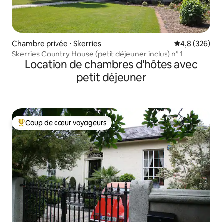
Chambre privée ⋅ Skerries
Évaluation mo
4,8 (326)
Skerries Country House (petit déjeuner inclus) n° 1
Location de chambres d'hôtes avec
petit déjeuner
Coup de cœur voyageurs
Coups de cœur voyageurs les plus appréciés