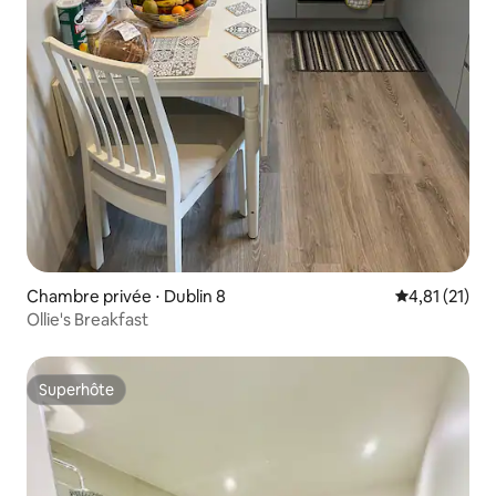
Chambre privée ⋅ Dublin 8
Évaluation mo
4,81 (21)
Ollie's Breakfast
Superhôte
Superhôte