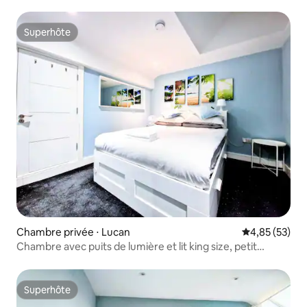
Superhôte
Superhôte
Chambre privée ⋅ Lucan
Évaluation mo
4,85 (53)
Chambre avec puits de lumière et lit king size, petit
déjeuner et collations !
Superhôte
Superhôte