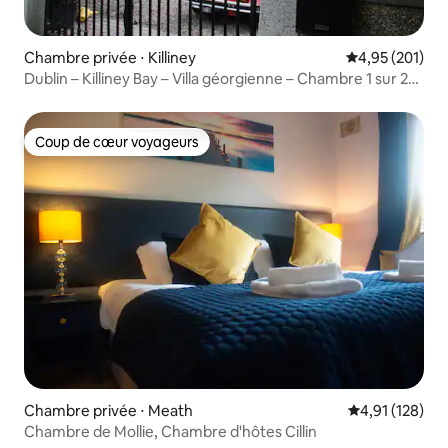
Chambre privée ⋅ Killiney
Évaluation moy
4,95 (201)
Dublin – Killiney Bay – Villa géorgienne – Chambre 1 sur 2
+ petit-déjeuner
Coup de cœur voyageurs
Coup de cœur voyageurs
Chambre privée ⋅ Meath
Évaluation moy
4,91 (128)
Chambre de Mollie, Chambre d'hôtes Cillin