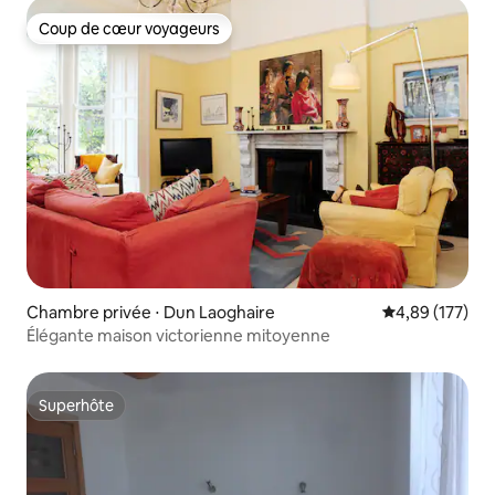
Coup de cœur voyageurs
Coup de cœur voyageurs
Chambre privée ⋅ Dun Laoghaire
Évaluation moy
4,89 (177)
Élégante maison victorienne mitoyenne
Superhôte
Superhôte