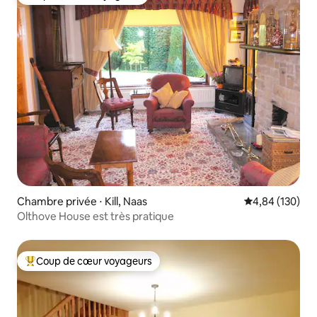
Coup de cœur voyageurs
Chambre privée ⋅ Kill, Naas
Évaluation moy
4,84 (130)
Olthove House est très pratique
Coup de cœur voyageurs
Coups de cœur voyageurs les plus appréciés