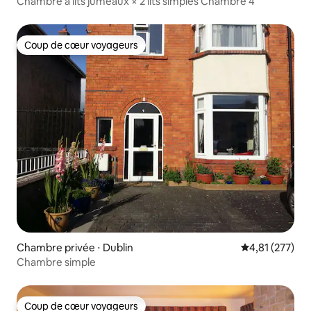
Chambre à lits jumeaux × 2 lits simples Chambre 4
Coup de cœur voyageurs
Coup de cœur voyageurs
Chambre privée ⋅ Dublin
Évaluation moy
4,81 (277)
Chambre simple
Coup de cœur voyageurs