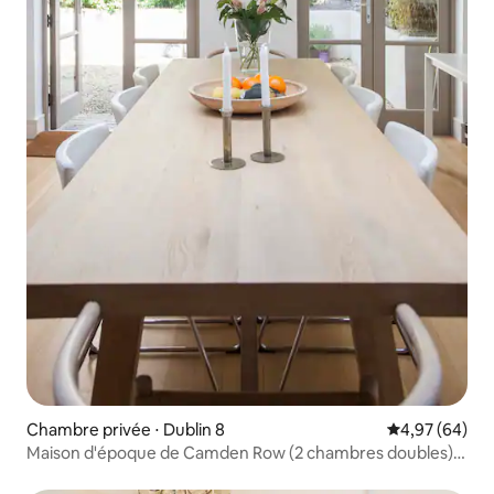
Chambre privée ⋅ Dublin 8
Évaluation mo
4,97 (64)
Maison d'époque de Camden Row (2 chambres doubles)
BnB uniquement