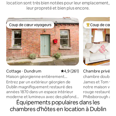
location sont très bien notées pour leur emplacement,
leur propreté et bien plus encore.
Coup de cœur voyageurs
Coup de cœur 
Coup de cœur voyageurs
Coups de cœur vo
Cottage ⋅ Dundrum
Évaluation moyenne sur la base
4,9 (261)
Chambre privée ⋅ 
Maison géorgienne entièrement
chambre double en
modernisée près de tout
maison victorienn
Entrez par un extérieur géorgien de
James et Tom vous
Dublin magnifiquement restauré des
notre maison vict
années 1870 dans un espace intérieur
rouge restaurée 
moderne et lumineux avec des plafonds
Phibsborough avec
Équipements populaires dans les
vitrés à double hauteur, une belle
moderne, un envi
terrasse plantée privée. Cuisinez et
un jardin paisible 
chambres d'hôtes en location à Dublin
dînez dans une cuisine conçue pour la
votre plaisir. Nou