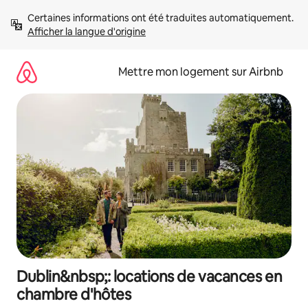
Aller
Certaines informations ont été traduites automatiquement. 
directement
Afficher la langue d'origine
au
contenu
Mettre mon logement sur Airbnb
Dublin&nbsp;: locations de vacances en
chambre d'hôtes