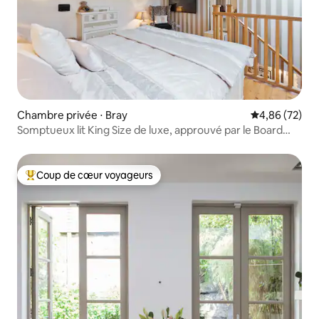
Chambre privée ⋅ Bray
Évaluation mo
4,86 (72)
Somptueux lit King Size de luxe, approuvé par le Board
Failte
Coup de cœur voyageurs
Coups de cœur voyageurs les plus appréciés