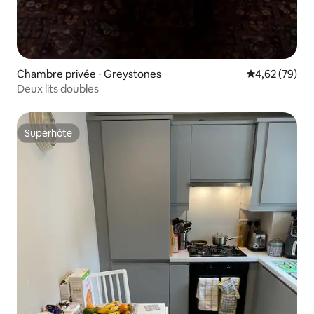
Chambre privée ⋅ Greystones
Évaluation mo
4,62 (79)
Deux lits doubles
Superhôte
Superhôte