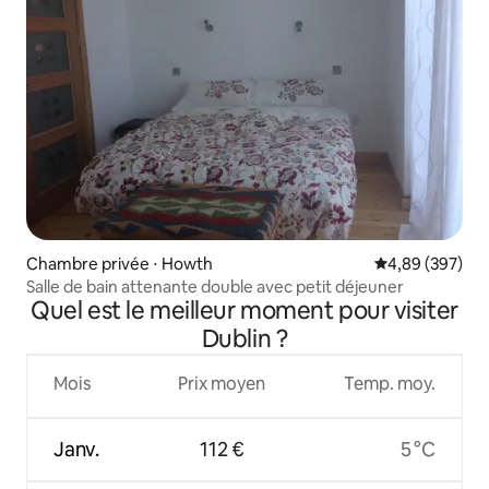
Chambre privée ⋅ Howth
Évaluation moy
4,89 (397)
Salle de bain attenante double avec petit déjeuner
Quel est le meilleur moment pour visiter
Dublin ?
Mois
Prix moyen
Temp. moy.
Janv.
112 €
5 °C