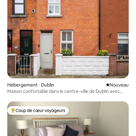
Hébergement ⋅ Dublin
Nouvel hébe
Nouveau
Maison confortable dans le centre-ville de Dublin avec
parking gratuit
Coup de cœur voyageurs
Coups de cœur voyageurs les plus appréciés