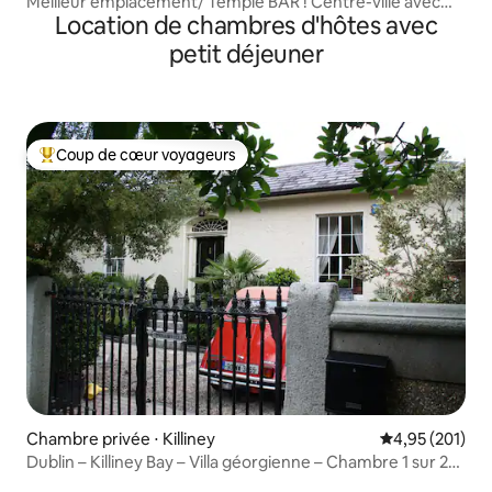
Meilleur emplacement/ Temple BAR ! Centre-ville avec
Location de chambres d'hôtes avec
ascenseur
petit déjeuner
Coup de cœur voyageurs
Coups de cœur voyageurs les plus appréciés
Chambre privée ⋅ Killiney
Évaluation moy
4,95 (201)
Dublin – Killiney Bay – Villa géorgienne – Chambre 1 sur 2
+ petit-déjeuner