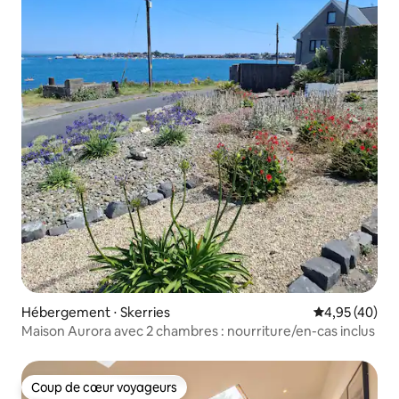
Hébergement ⋅ Skerries
Évaluation mo
4,95 (40)
Maison Aurora avec 2 chambres : nourriture/en-cas inclus
Coup de cœur voyageurs
Coup de cœur voyageurs