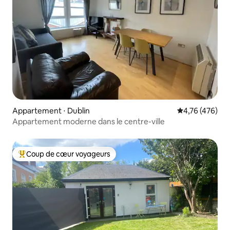
Appartement ⋅ Dublin
Évaluation moy
4,76 (476)
Appartement moderne dans le centre-ville
Coup de cœur voyageurs
Coups de cœur voyageurs les plus appréciés