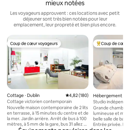
mieux notées
Les voyageurs approuvent : ces locations avec petit
déjeuner sont très bien notées pour leur
emplacement, leur propreté et bien plus encore.
Coup de cœur voyageurs
Coup de cœur 
Coup de cœur voyageurs
Coups de cœur vo
Cottage ⋅ Dublin
Évaluation moyenne sur la base 
4,82 (180)
Hébergement ⋅ Du
Cottage victorien contemporain
Studio indépendant
attenante, entrée
Nouvelle maison contemporaine de 2 lits
Grande chambre d
en terrasse, à 15 minutes du centre et de
lumineuse et moder
la mer. Jardin arrière. Arrêt de bus à 100
belle salle de bain
mètres, à 5 mm de la gare, bus 31 allez à
Entrée privée. Boît
Howth, magnifique village de pêcheurs
Situé dans un cul 