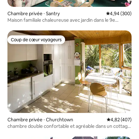
Chambre privée ⋅ Santry
Évaluation moy
4,94 (300)
Maison familiale chaleureuse avec jardin dans le 9e
arrondissement
Coup de cœur voyageurs
Coup de cœur voyageurs
Chambre privée ⋅ Churchtown
Évaluation moy
4,82 (407)
chambre double confortable et agréable dans un cottage
irlandais