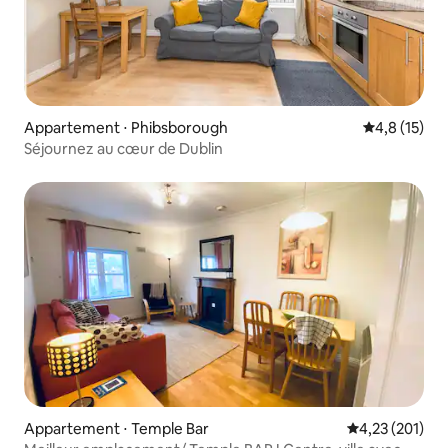
Appartement ⋅ Phibsborough
Évaluation m
4,8 (15)
Séjournez au cœur de Dublin
Appartement ⋅ Temple Bar
Évaluation moy
4,23 (201)