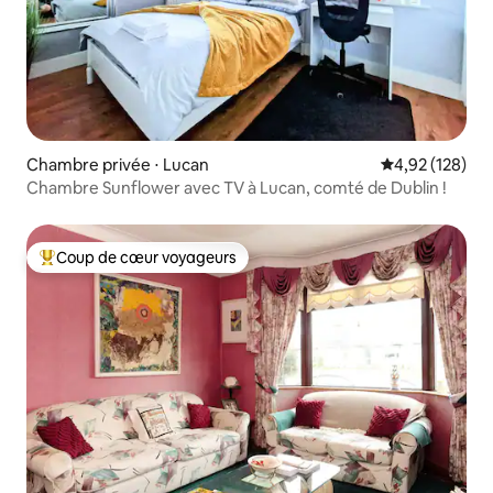
Chambre privée ⋅ Lucan
Évaluation moy
4,92 (128)
Chambre Sunflower avec TV à Lucan, comté de Dublin !
Coup de cœur voyageurs
Coups de cœur voyageurs les plus appréciés