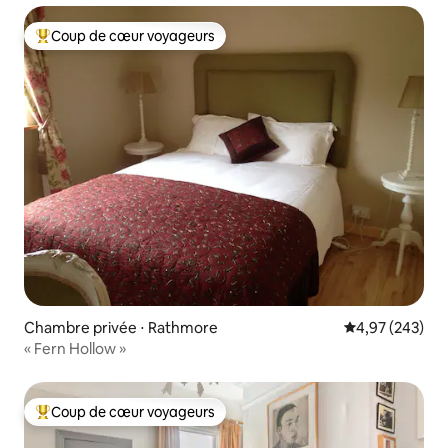
Coup de cœur voyageurs
Coups de cœur voyageurs les plus appréciés
Chambre privée ⋅ Rathmore
Évaluation moy
4,97 (243)
« Fern Hollow »
Coup de cœur voyageurs
Coups de cœur voyageurs les plus appréciés