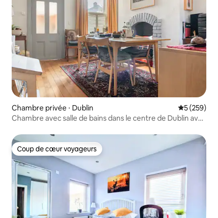
Chambre privée ⋅ Dublin
Évaluation 
5 (259)
Chambre avec salle de bains dans le centre de Dublin avec
Wi-Fi dans le D7
Coup de cœur voyageurs
Coup de cœur voyageurs