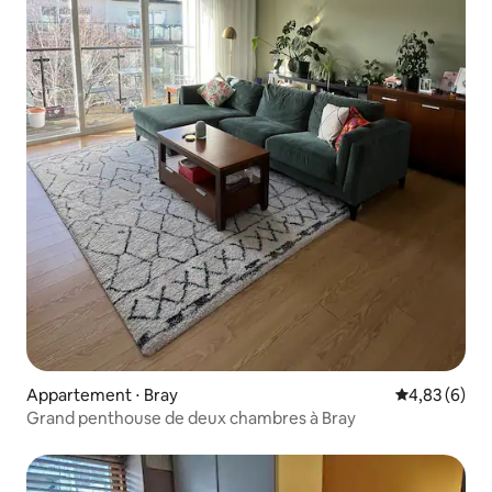
Appartement ⋅ Bray
Évaluation m
4,83 (6)
Grand penthouse de deux chambres à Bray