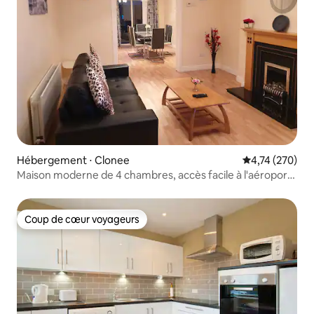
Hébergement ⋅ Clonee
Évaluation moy
4,74 (270)
Maison moderne de 4 chambres, accès facile à l'aéroport,
Dublin
Coup de cœur voyageurs
Coup de cœur voyageurs