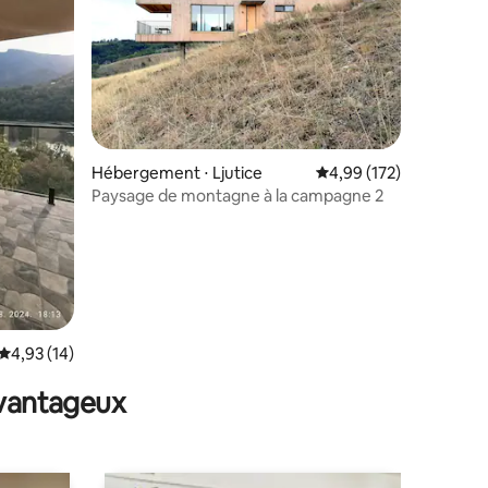
ntaires : 4,97 sur 5
Hébergement ⋅ Ljutice
Évaluation moyenne sur
4,99 (172)
Paysage de montagne à la campagne 2
Évaluation moyenne sur la base de 14 commentaires : 4,93 sur 5
4,93 (14)
avantageux