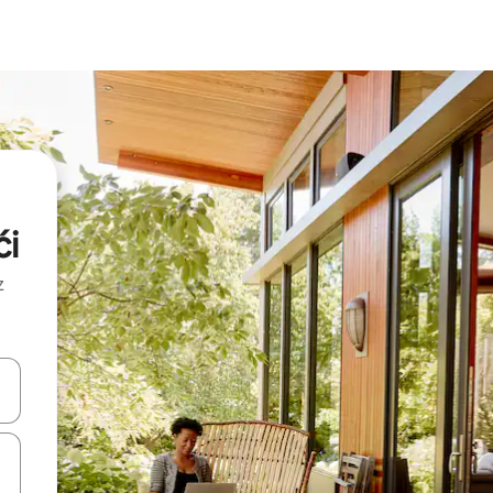
ći
z
hes vers le haut et vers le bas pour les parcourir ou en appuyant et en fai