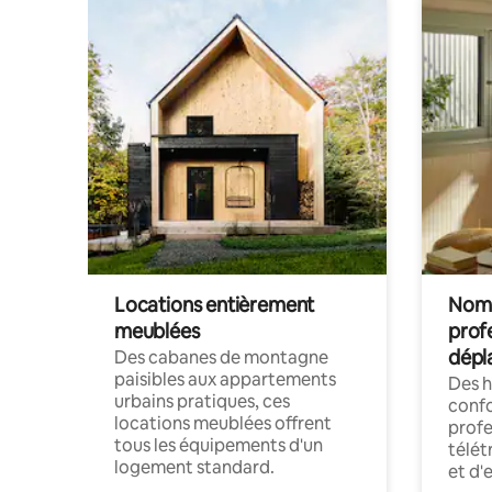
Locations entièrement
Noma
meublées
prof
dépl
Des cabanes de montagne
paisibles aux appartements
Des 
urbains pratiques, ces
confo
locations meublées offrent
profe
tous les équipements d'un
télét
logement standard.
et d'