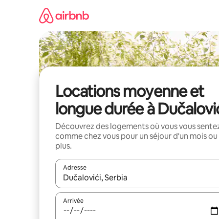
Aller
directement
au
contenu
Locations moyenne et
longue durée à Dučalovi
Découvrez des logements où vous vous sente
comme chez vous pour un séjour d'un mois ou
plus.
Adresse
Lorsque les résultats s'affichent, utilisez les flèc
Arrivée