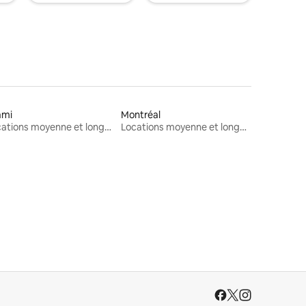
ami
Montréal
Locations moyenne et longue durée
Locations moyenne et longue durée