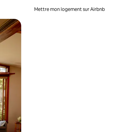
Mettre mon logement sur Airbnb
sant glisser.