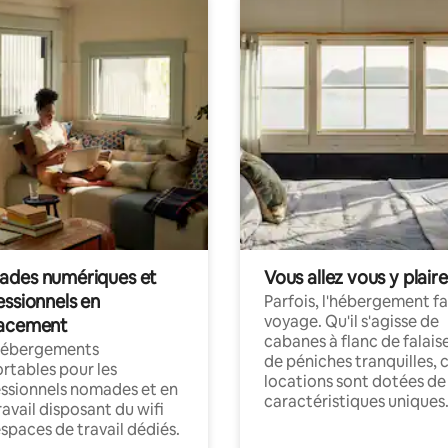
des numériques et
Vous allez vous y plaire
essionnels en
Parfois, l'hébergement fai
voyage. Qu'il s'agisse de
acement
cabanes à flanc de falais
hébergements
de péniches tranquilles, 
rtables pour les
locations sont dotées de
ssionnels nomades et en
caractéristiques uniques
ravail disposant du wifi
espaces de travail dédiés.