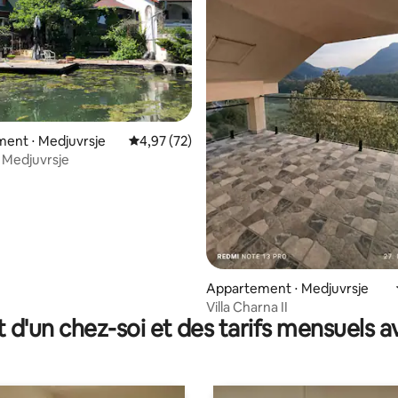
e sur la base de 3 commentaires : 5 sur 5
ent ⋅ Medjuvrsje
Évaluation moyenne sur la base de 72 comme
4,97 (72)
 Medjuvrsje
Appartement ⋅ Medjuvrsje
Villa Charna II
t d'un chez-soi et des tarifs mensuels 