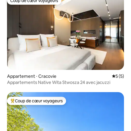
Coup de cœur voyageurs
Coup de cœur voyageurs
Appartement ⋅ Cracovie
Évaluatio
5 (5)
Appartements Native Wita Stwosza 24 avec jacuzzi
Coup de cœur voyageurs
Coups de cœur voyageurs les plus appréciés