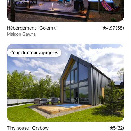
Hébergement ⋅ Golemki
Évaluation mo
4,97 (68)
Maison Gawra
Coup de cœur voyageurs
Coup de cœur voyageurs
Tiny house ⋅ Grybów
Évaluation
5 (32)