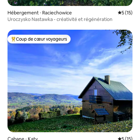
Hébergement ⋅ Raciechowice
Évaluation
5 (15)
Uroczysko Nastawka - créativité et régénération
Coup de cœur voyageurs
Coups de cœur voyageurs les plus appréciés
Cabane ⋅ Kąty
Évaluation
5 (15)