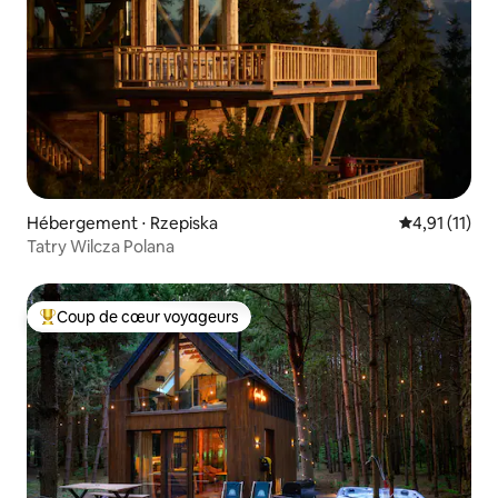
Hébergement ⋅ Rzepiska
Évaluation m
4,91 (11)
Tatry Wilcza Polana
Coup de cœur voyageurs
Coups de cœur voyageurs les plus appréciés