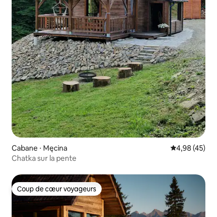
Cabane ⋅ Męcina
Évaluation mo
4,98 (45)
Chatka sur la pente
Coup de cœur voyageurs
Coup de cœur voyageurs