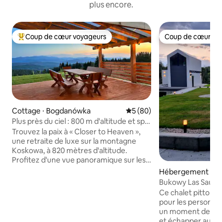
plus encore.
Coup de cœur voyageurs
Coup de cœur vo
Coups de cœur voyageurs les plus appréciés
Coup de cœur vo
Cottage ⋅ Bogdanówka
Évaluation moyenne sur la b
5 (80)
Plus près du ciel : 800 m d'altitude et spa
extérieur
Trouvez la paix à « Closer to Heaven »,
une retraite de luxe sur la montagne
Koskowa, à 820 mètres d'altitude.
Profitez d'une vue panoramique sur les
montagnes Beskid Wyspowy et Tatra
Hébergement ⋅ Li
depuis une terrasse spacieuse. Ce
a
Bukowy Las Sauna 
logement écologique de 88 m ² est
Ce chalet pittoresq
entouré de 2 300 m ² de terrain privé.
pour les personne
Détendez-vous dans le spa extérieur
un moment de dét
sans chlore pour 5 personnes avec
et échapper au bro