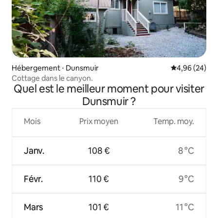
Hébergement ⋅ Dunsmuir
Évaluation mo
4,96 (24)
Cottage dans le canyon.
Quel est le meilleur moment pour visiter
Dunsmuir ?
Mois
Prix moyen
Temp. moy.
Janv.
108 €
8 °C
Févr.
110 €
9 °C
Mars
101 €
11 °C