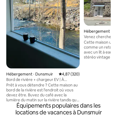
Hébergement ⋅ D
Venez chercher vo
quelques minutes 
Cette maison uni
comme un retour 
avec un lit à eau 
stéréo vintage ave
de rock classique
90, et un jeu vidé
avec plus de 400 j
Hébergement ⋅ Dunsmuir
Évaluation moyenne sur la base 
4,87 (320)
classiques comme
Bord de rivière + chargeur EV | À
Jouez GRATUITEMEN
quelques minutes des cascades
Prêt à vous détendre ? Cette maison au
télévision connec
bord de la rivière est l'endroit où vous
cuisine équipée et
devez être. Buvez du café avec la
pour les repas en f
lumière du matin sur la rivière tandis que
société. Animaux 
Équipements populaires dans les
les canards nagent ou admirez les
cour arrière clôt
étoiles depuis votre terrasse privée.
locations de vacances à Dunsmuir
amis avec un pré-
Profitez de la vue à travers les fenêtres
gratuit qui vous a