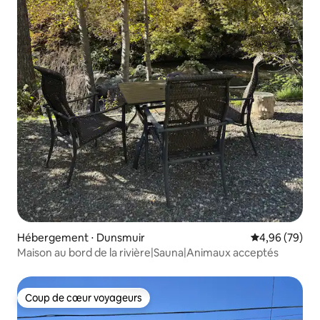
Hébergement ⋅ Dunsmuir
Évaluation mo
4,96 (79)
Maison au bord de la rivière|Sauna|Animaux acceptés
Coup de cœur voyageurs
Coup de cœur voyageurs