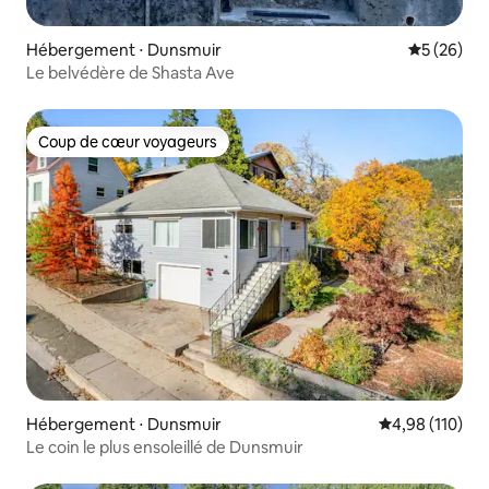
Hébergement ⋅ Dunsmuir
Évaluation
5 (26)
Le belvédère de Shasta Ave
Coup de cœur voyageurs
Coup de cœur voyageurs
Hébergement ⋅ Dunsmuir
Évaluation moy
4,98 (110)
Le coin le plus ensoleillé de Dunsmuir