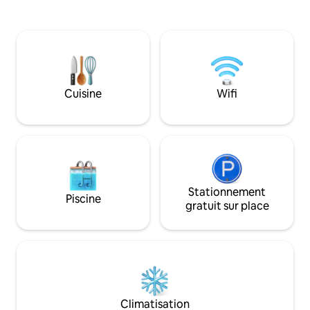
pittoresques de chaque pièce tout en
minutes des senti
étant connecté au WiFi haut débit.
mont Shasta.
Détendez-vous dans la cour herbeuse
près des arbres fruitiers. Promenez-
vous jusqu'à la Bee Kind Bakery ou au
Cafe Maddalena dans la ville ferroviaire
historique de Dunsmuir. Les cascades
Cuisine
Wifi
locales et les parcs nationaux sont à
quelques minutes en voiture. Adapté
aux véhicules électriques : 2 heures
gratuites ; sessions forfaitaires via le
Centre de résolution.
Stationnement
Piscine
gratuit sur place
Climatisation