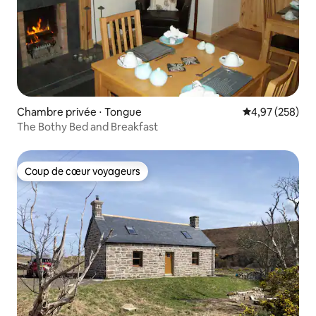
Chambre privée ⋅ Tongue
Évaluation moy
4,97 (258)
The Bothy Bed and Breakfast
Coup de cœur voyageurs
Coup de cœur voyageurs