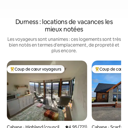
Durness : locations de vacances les
mieux notées
Les voyageurs sont unanimes : ces logements sont très
bien notés en termes d'emplacement, de propreté et
plus encore.
Coup de cœur voyageurs
Coup de cœur 
Coups de cœur voyageurs les plus appréciés
Coups de cœur vo
Cabane ⋅ Highland (council a
Évaluation moyenne sur la base 
4,95 (721)
Cabane ⋅ Scarfske