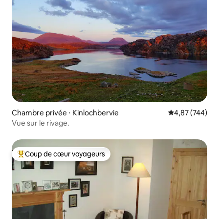
Chambre privée ⋅ Kinlochbervie
Évaluation moy
4,87 (744)
Vue sur le rivage.
Coup de cœur voyageurs
Coups de cœur voyageurs les plus appréciés