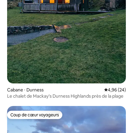
Cabane ⋅ Durness
Évaluation mo
4,96 (24)
Le chalet de Mackay's Durness Highlands près de la plage
Coup de cœur voyageurs
Coup de cœur voyageurs