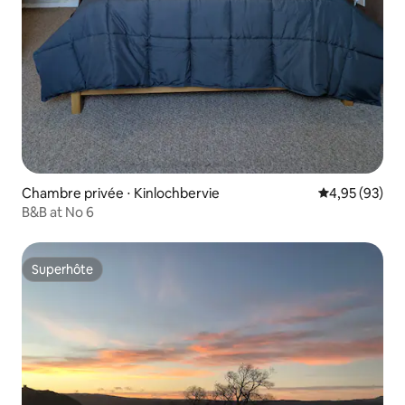
Chambre privée ⋅ Kinlochbervie
Évaluation mo
4,95 (93)
B&B at No 6
Superhôte
Superhôte