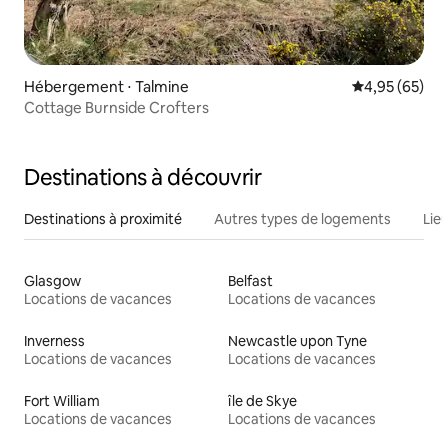
Hébergement ⋅ Talmine
Évaluation mo
4,95 (65)
Cottage Burnside Crofters
Destinations à découvrir
Destinations à proximité
Autres types de logements
Lie
Glasgow
Belfast
Locations de vacances
Locations de vacances
Inverness
Newcastle upon Tyne
Locations de vacances
Locations de vacances
Fort William
île de Skye
Locations de vacances
Locations de vacances