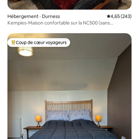
Hébergement ⋅ Durness
Évaluation moy
4,65 (243)
Kempies-Maison confortable sur la NC500 (sans
restauration)
Coup de cœur voyageurs
Coups de cœur voyageurs les plus appréciés