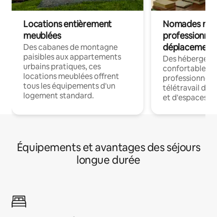
Locations entièrement
Nomades num
meublées
professionnel
déplacement
Des cabanes de montagne
paisibles aux appartements
Des hébergem
urbains pratiques, ces
confortables p
locations meublées offrent
professionnels
tous les équipements d'un
télétravail dis
logement standard.
et d'espaces de
Équipements et avantages des séjours
longue durée