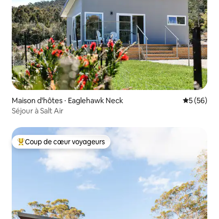
Maison d'hôtes ⋅ Eaglehawk Neck
Évaluation
5 (56)
Séjour à Salt Air
Coup de cœur voyageurs
Coups de cœur voyageurs les plus appréciés