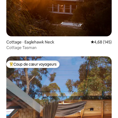
Cottage ⋅ Eaglehawk Neck
Évaluation moy
4,68 (145)
Cottage Tasman
Coup de cœur voyageurs
Coups de cœur voyageurs les plus appréciés