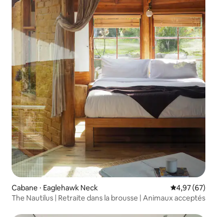
Cabane ⋅ Eaglehawk Neck
Évaluation mo
4,97 (67)
The Nautilus | Retraite dans la brousse | Animaux acceptés