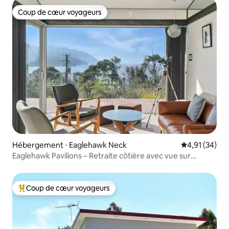
Coup de cœur voyageurs
Coup de cœur voyageurs
Hébergement ⋅ Eaglehawk Neck
Évaluation mo
4,91 (34)
Eaglehawk Pavilions – Retraite côtière avec vue sur
l'océan
Coup de cœur voyageurs
Coups de cœur voyageurs les plus appréciés