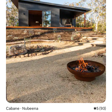
Cabane ⋅ Nubeena
Évaluation
5 (93)