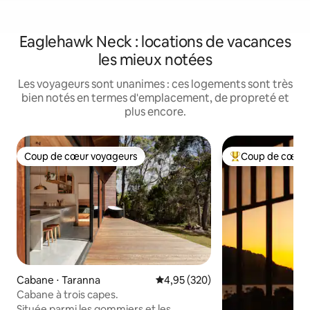
Eaglehawk Neck : locations de vacances
les mieux notées
Les voyageurs sont unanimes : ces logements sont très
bien notés en termes d'emplacement, de propreté et
plus encore.
Coup de cœur voyageurs
Coup de cœur 
Coup de cœur voyageurs
Coups de cœur vo
Cabane ⋅ Taranna
Évaluation moyenne sur la base 
4,95 (320)
Cabane à trois capes.
Située parmi les gommiers et les