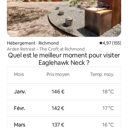
Hébergement ⋅ Richmond
Évaluation moy
4,97 (155)
Arden Retreat – The Croft at Richmond
Quel est le meilleur moment pour visiter
Eaglehawk Neck ?
Mois
Prix moyen
Temp. moy.
Janv.
146 €
18 °C
Févr.
142 €
17 °C
Mars
137 €
16 °C