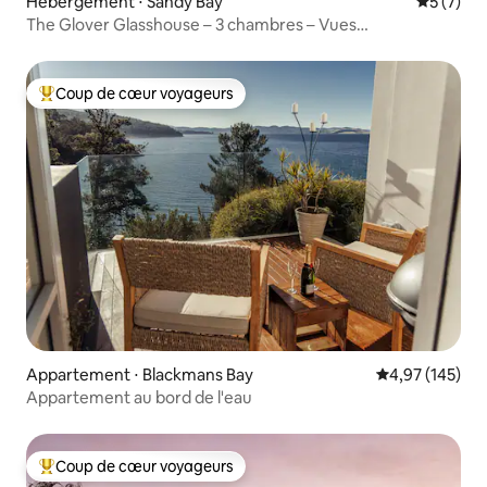
Hébergement ⋅ Sandy Bay
Évaluatio
5 (7)
The Glover Glasshouse – 3 chambres – Vues
panoramiques
Coup de cœur voyageurs
Coups de cœur voyageurs les plus appréciés
Appartement ⋅ Blackmans Bay
Évaluation moy
4,97 (145)
Appartement au bord de l'eau
Coup de cœur voyageurs
Coups de cœur voyageurs les plus appréciés