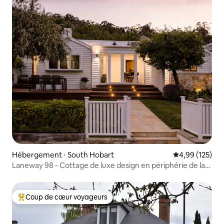
Hébergement ⋅ South Hobart
Évaluation moy
4,99 (125)
Laneway 98 - Cottage de luxe design en périphérie de la
ville
Coup de cœur voyageurs
Coups de cœur voyageurs les plus appréciés