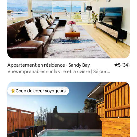
Appartement en résidence ⋅ Sandy Bay
Évaluation
5 (34)
Vues imprenables sur la ville et la rivière | Séjour
chaleureux et confortable
Coup de cœur voyageurs
Coups de cœur voyageurs les plus appréciés