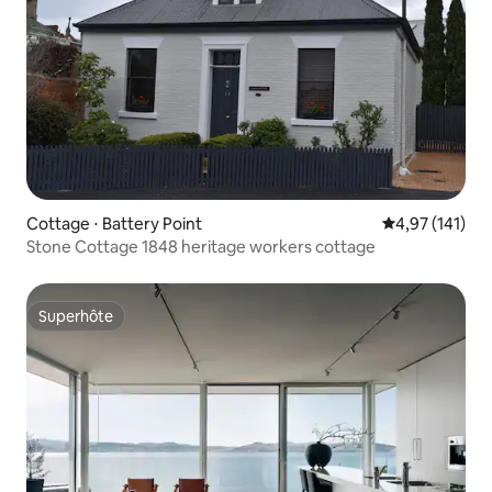
Cottage ⋅ Battery Point
Évaluation moy
4,97 (141)
Stone Cottage 1848 heritage workers cottage
Superhôte
Superhôte