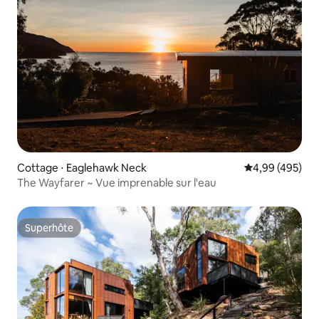
Cottage ⋅ Eaglehawk Neck
Évaluation moy
4,99 (495)
The Wayfarer ~ Vue imprenable sur l'eau
Superhôte
Superhôte