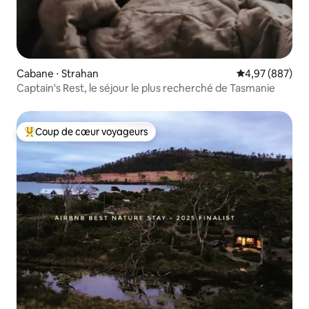
Cabane ⋅ Strahan
Évaluation moy
4,97 (887)
Captain's Rest, le séjour le plus recherché de Tasmanie
Coup de cœur voyageurs
Coups de cœur voyageurs les plus appréciés