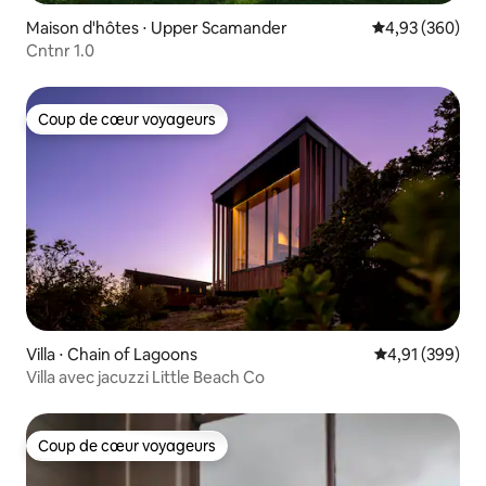
Maison d'hôtes ⋅ Upper Scamander
Évaluation moy
4,93 (360)
Cntnr 1.0
Coup de cœur voyageurs
Coup de cœur voyageurs
Villa ⋅ Chain of Lagoons
Évaluation moy
4,91 (399)
Villa avec jacuzzi Little Beach Co
Coup de cœur voyageurs
Coup de cœur voyageurs