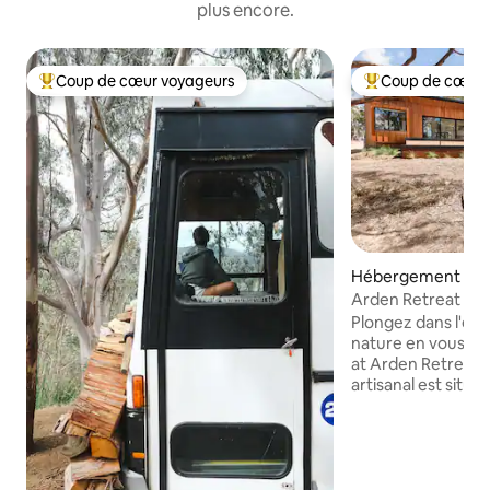
plus encore.
Coup de cœur voyageurs
Coup de cœur 
Coups de cœur voyageurs les plus appréciés
Coups de cœur vo
Hébergement ⋅ R
Arden Retreat – T
Plongez dans l'exp
nature en vous dé
at Arden Retreat
artisanal est situé 
village historique 
bénéficie d'un is
en étant situé à 
centre-ville. Avec
particulière porté