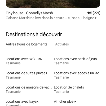
Tiny house ⋅ Connellys Marsh
Évaluation 
5 (221)
Cabane MarshMellow dans la nature – ruisseau, baignoire,
feu, plage
Destinations à découvrir
Autres types de logements
Activités
Locations avec WC PMR
Locations avec petit-déjeuner
Tasmanie
Tasmanie
Locations de suites privées
Locations avec accès à un lac
Tasmanie
Tasmanie
Locations de maisons de vacances
Location de chalets
Tasmanie
Tasmanie
Locations avec kayak
Afficher plus
Tasmanie