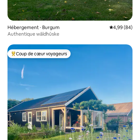
Hébergement ⋅ Burgum
Évaluation mo
4,99 (84)
Authentique wâldhûske
Coup de cœur voyageurs
Coups de cœur voyageurs les plus appréciés