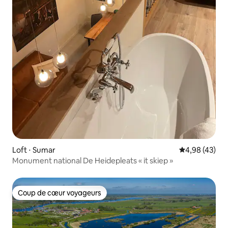
Loft ⋅ Sumar
Évaluation mo
4,98 (43)
Monument national De Heidepleats « it skiep »
Coup de cœur voyageurs
Coup de cœur voyageurs