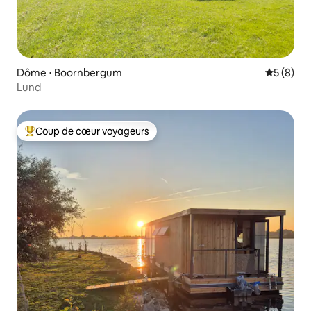
Dôme ⋅ Boornbergum
Évaluatio
5 (8)
Lund
Coup de cœur voyageurs
Coups de cœur voyageurs les plus appréciés