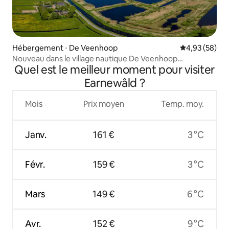
Hébergement ⋅ De Veenhoop
Évaluation mo
4,93 (58)
Nouveau dans le village nautique De Veenhoop
Quel est le meilleur moment pour visiter
B&BKraanlannen
Earnewâld ?
Mois
Prix moyen
Temp. moy.
Janv.
161 €
3 °C
Févr.
159 €
3 °C
Mars
149 €
6 °C
Avr.
152 €
9 °C