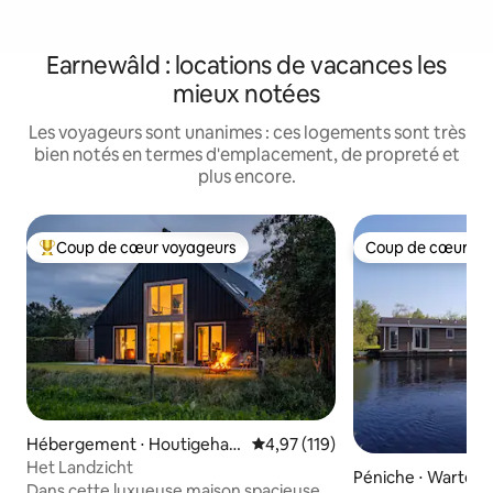
Earnewâld : locations de vacances les
mieux notées
Les voyageurs sont unanimes : ces logements sont très
bien notés en termes d'emplacement, de propreté et
plus encore.
Coup de cœur voyageurs
Coup de cœur vo
Coups de cœur voyageurs les plus appréciés
Coup de cœur vo
Hébergement ⋅ Houtigehag
Évaluation moyenne sur la base 
4,97 (119)
e
Het Landzicht
Péniche ⋅ Warten
Dans cette luxueuse maison spacieuse,