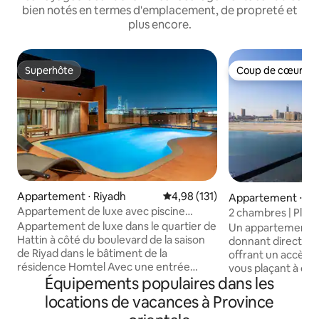
bien notés en termes d'emplacement, de propreté et
plus encore.
Superhôte
Coup de cœur vo
Superhôte
Coup de cœur vo
Appartement ⋅ Riyadh
Évaluation moyenne sur la base 
4,98 (131)
Appartement ⋅ Al
Appartement de luxe avec piscine
2 chambres | Plage
privée 12
Appartement de luxe dans le quartier de
vue sur la mer
Un appartement fa
Hattin à côté du boulevard de la saison
donnant directeme
de Riyad dans le bâtiment de la
offrant un accès ex
résidence Homtel Avec une entrée
vous plaçant à qu
autonome intelligente composée de : -
Équipements populaires dans les
pont de Bahreïn. Po
Piscine privée donnant sur le KAFD et le
Chambres : deux 
locations de vacances à Province
boulevard - Billard - Salon extérieur -
principale. • Empl