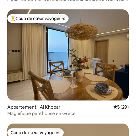
mer
Coup de cœur voyageurs
Coups de cœur voyageurs les plus appréciés
Appartement ⋅ Al Khobar
Évaluation
5 (29)
Magnifique penthouse en Grèce
Coup de cœur voyageurs
Coup de cœur voyageurs