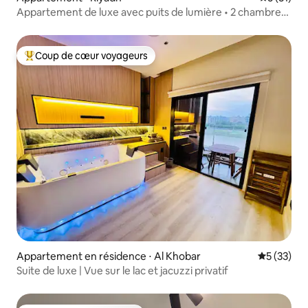
Appartement de luxe avec puits de lumière • 2 chambres
• 85TV
Coup de cœur voyageurs
Coups de cœur voyageurs les plus appréciés
Appartement en résidence ⋅ Al Khobar
Évaluation
5 (33)
Suite de luxe | Vue sur le lac et jacuzzi privatif