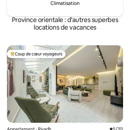
Climatisation
Province orientale : d'autres superbes
locations de vacances
Coup de cœur voyageurs
Coups de cœur voyageurs les plus appréciés
Appartement ⋅ Riyadh
Évaluation
5 (31)