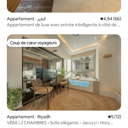
Appartement ⋅ الخبر
Évaluation mo
4,94 (66)
Appartement de luxe avec entrée intelligente à côté de la
mer 6A
Coup de cœur voyageurs
Coup de cœur voyageurs
Appartement ⋅ Riyadh
Évaluation
5 (12)
VÈRA | 2 CHAMBRES • Suite élégante • Jacuzzi • Hors