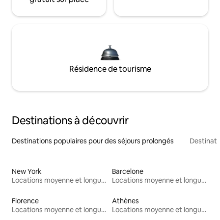
Résidence de tourisme
Destinations à découvrir
Destinations populaires pour des séjours prolongés
Destinati
New York
Barcelone
Locations moyenne et longue durée
Locations moyenne et longue durée
Florence
Athènes
Locations moyenne et longue durée
Locations moyenne et longue durée