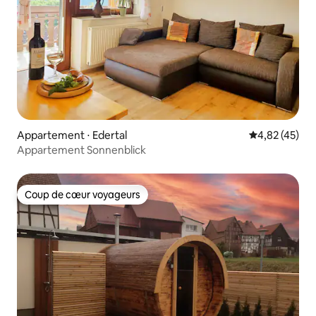
Appartement ⋅ Edertal
Évaluation mo
4,82 (45)
Appartement Sonnenblick
Coup de cœur voyageurs
Coup de cœur voyageurs