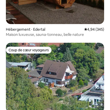
Hébergement ⋅ Edertal
Évaluation moy
4,94 (345)
Maison luxueuse, sauna-tonneau, belle nature
Coup de cœur voyageurs
Coup de cœur voyageurs