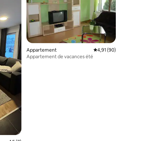
ntaires : 4,88 sur 5
Appartement
Évaluation moyenne su
4,91 (90)
Appartement de vacances été