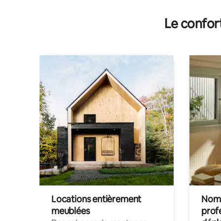
Le confor
Locations entièrement
Noma
meublées
prof