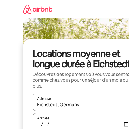
Aller
directement
au
contenu
Locations moyenne et
longue durée à Eichsted
Découvrez des logements où vous vous sente
comme chez vous pour un séjour d'un mois ou
plus.
Adresse
Lorsque les résultats s'affichent, utilisez les flèc
Arrivée