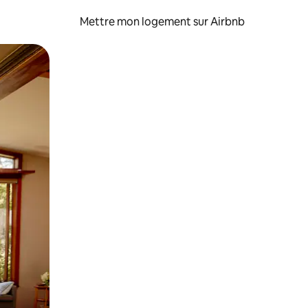
Mettre mon logement sur Airbnb
sant glisser.