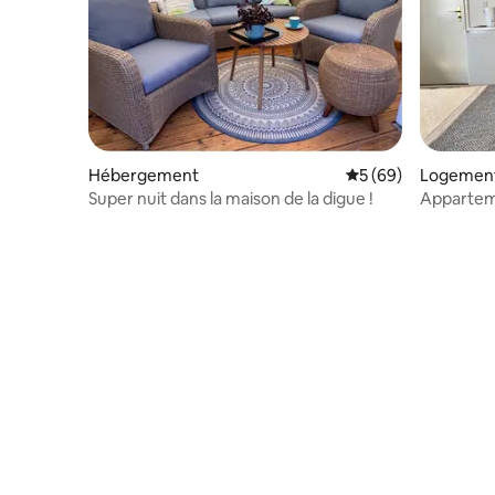
Hébergement
Évaluation moyenne 
5 (69)
Logement
Super nuit dans la maison de la digue !
Appartem
Tangerbe