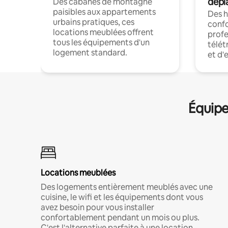
dépl
Des cabanes de montagne
paisibles aux appartements
Des 
urbains pratiques, ces
confo
locations meublées offrent
profe
tous les équipements d'un
télét
logement standard.
et d'
Équipe
Locations meublées
Des logements entièrement meublés avec une
cuisine, le wifi et les équipements dont vous
avez besoin pour vous installer
confortablement pendant un mois ou plus.
C'est l'alternative parfaite à une location