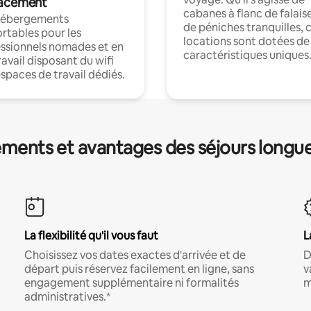
acement
cabanes à flanc de falais
hébergements
de péniches tranquilles, 
rtables pour les
locations sont dotées de
ssionnels nomades et en
caractéristiques uniques
ravail disposant du wifi
espaces de travail dédiés.
ments et avantages des séjours longu
La flexibilité qu'il vous faut
L
Choisissez vos dates exactes d'arrivée et de
D
départ puis réservez facilement en ligne, sans
v
engagement supplémentaire ni formalités
m
administratives.*