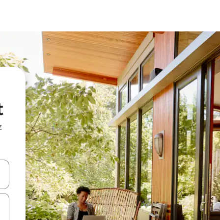
t
z
hes vers le haut et vers le bas pour les parcourir ou en appuyant et en fai