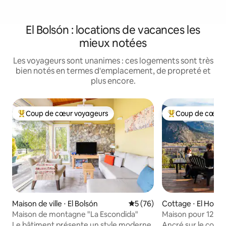
El Bolsón : locations de vacances les
mieux notées
Les voyageurs sont unanimes : ces logements sont très
bien notés en termes d'emplacement, de propreté et
plus encore.
Coup de cœur voyageurs
Coup de cœur 
Coups de cœur voyageurs les plus appréciés
Coups de cœur vo
Maison de ville ⋅ El Bolsón
Évaluation moyenne sur la b
5 (76)
Cottage ⋅ El Hoyo
Maison de montagne "La Escondida"
Maison pour 12 per
vallée – Proche du
Le bâtiment présente un style moderne
Ancré sur le cordo