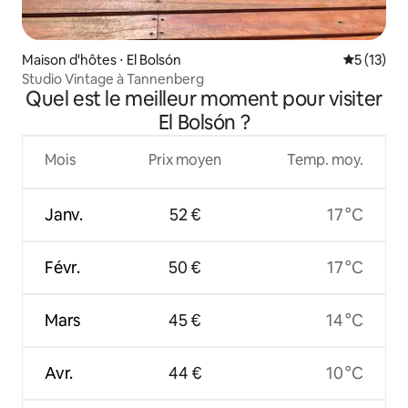
Maison d'hôtes ⋅ El Bolsón
Évaluation
5 (13)
Studio Vintage à Tannenberg
Quel est le meilleur moment pour visiter
El Bolsón ?
Mois
Prix moyen
Temp. moy.
Janv.
52 €
17 °C
Févr.
50 €
17 °C
Mars
45 €
14 °C
Avr.
44 €
10 °C