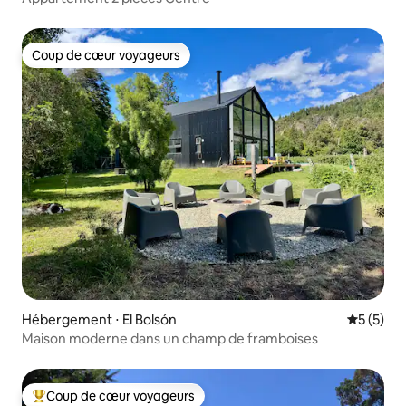
Coup de cœur voyageurs
Coup de cœur voyageurs
Hébergement ⋅ El Bolsón
Évaluatio
5 (5)
Maison moderne dans un champ de framboises
Coup de cœur voyageurs
Coups de cœur voyageurs les plus appréciés