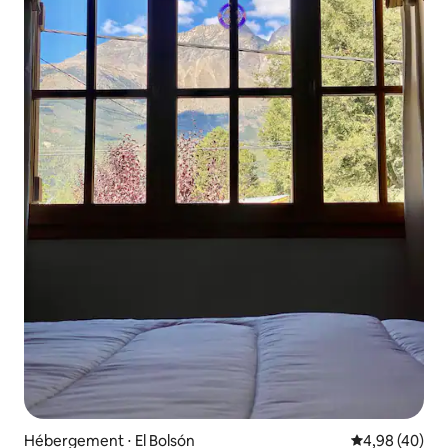
Hébergement ⋅ El Bolsón
Évaluation mo
4,98 (40)