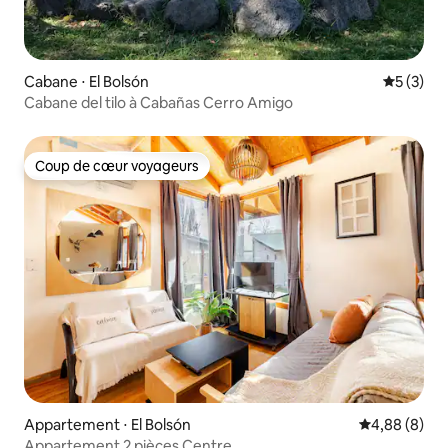
Cabane ⋅ El Bolsón
Évaluatio
5 (3)
Cabane del tilo à Cabañas Cerro Amigo
Coup de cœur voyageurs
Coup de cœur voyageurs
Appartement ⋅ El Bolsón
Évaluation m
4,88 (8)
Appartement 2 pièces Centre