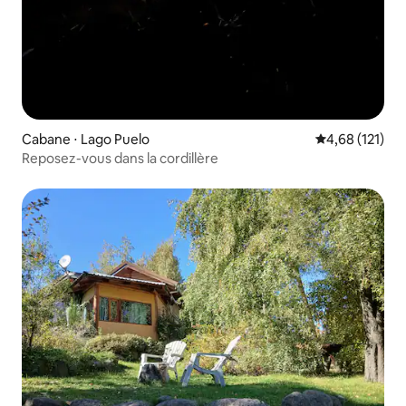
Cabane ⋅ Lago Puelo
Évaluation moy
4,68 (121)
Reposez-vous dans la cordillère