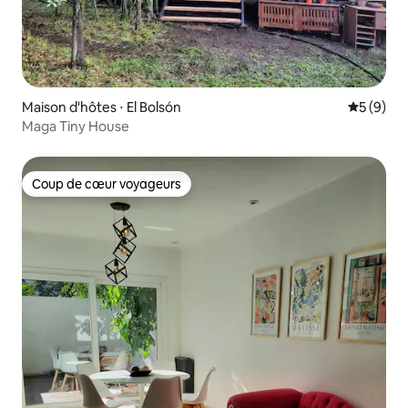
Maison d'hôtes ⋅ El Bolsón
Évaluatio
5 (9)
Maga Tiny House
Coup de cœur voyageurs
Coup de cœur voyageurs