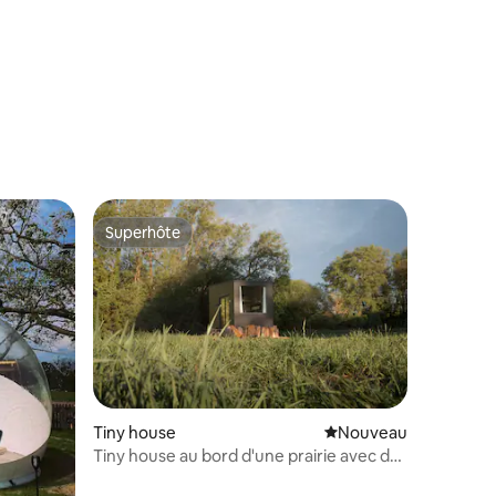
Superhôte
Superhôte
Tiny house
Nouvel hébergement
Nouveau
Tiny house au bord d'une prairie avec des
moutons