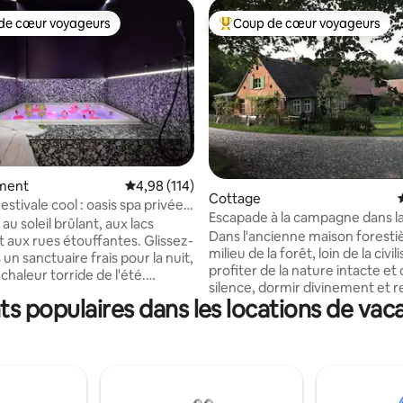
de cœur voyageurs
Coup de cœur voyageurs
 cœur voyageurs les plus appréciés
Coups de cœur voyageurs les p
e sur la base de 4 commentaires : 5 sur 5
ment
Évaluation moyenne sur la base de 114 comme
4,98 (114)
Cottage
stivale cool : oasis spa privée à
Escapade à la campagne dans l
g
u soleil brûlant, aux lacs
« Forsthaus Hohe Heide »
Dans l'ancienne maison foresti
t aux rues étouffantes. Glissez-
milieu de la forêt, loin de la civil
un sanctuaire frais pour la nuit,
profiter de la nature intacte et
a chaleur torride de l'été.
silence, dormir divinement et 
ans les eaux fraîches et
 populaires dans les locations de vac
les batteries. Des vacances à la
antes de votre jacuzzi privé de
campagne à l'état pur ! Tu sors de la
ité absolue
maison et tu es au milieu de la 
ndent derrière des rideaux
Cueillez des herbes sauvages, 
s, avec un éclairage
sauvages et des champignons
e, des zones d'ombre fraîches
directement devant la porte o
issons glacées, pour une