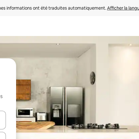
nes informations ont été traduites automatiquement. 
Afficher la lang
es
hes vers le haut et vers le bas pour les parcourir ou en appuyant et en fai