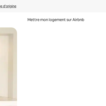
ue d'origine
Mettre mon logement sur Airbnb
sant glisser.