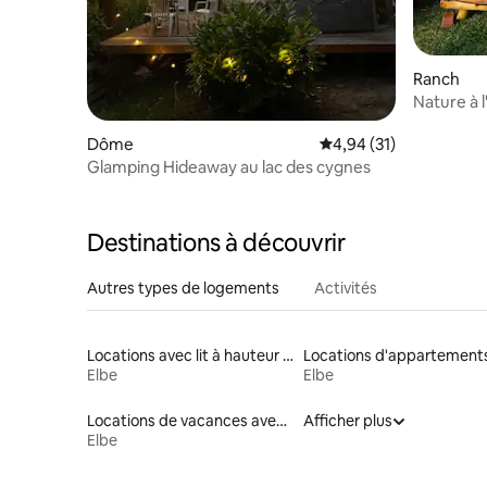
Ranch
Nature à l
avec saun
Dôme
Évaluation moyenne su
4,94 (31)
Glamping Hideaway au lac des cygnes
Destinations à découvrir
Autres types de logements
Activités
Locations avec lit à hauteur adaptée
Locations d'appartement
Elbe
Elbe
Locations de vacances avec piscine
Afficher plus
Elbe