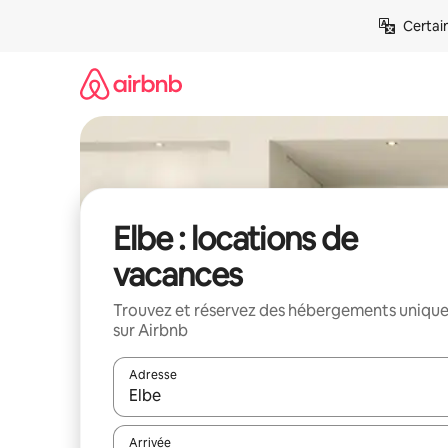
Aller
Certai
directement
au
contenu
Elbe : locations de
vacances
Trouvez et réservez des hébergements uniqu
sur Airbnb
Adresse
Lorsque les résultats s'affichent, utilisez les flèc
Arrivée