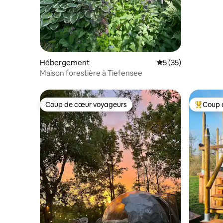
Hébergement
Évaluation moyenne
5 (35)
Maison forestière à Tiefensee
Coup de cœur voyageurs
Coup 
Coup de cœur voyageurs
Coups de