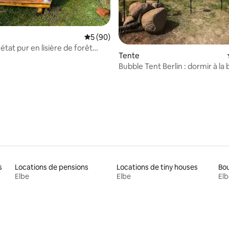
Évaluation moyenne sur la base de 90 com
5 (90)
'état pur en lisière de forêt
Tente
a et poêle à bois
Bubble Tent Berlin : dormir à la 
r la base de 31 commentaires : 4,94 sur 5
étoile
s
Locations de pensions
Locations de tiny houses
Bou
Elbe
Elbe
Elb