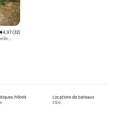
mentaires : 5 sur 5
Évaluation moyenne sur la base de 32 commentaires : 4,97 sur 5
4,97 (32)
belle
tiques-hôtels
Locations de bateaux
e
Elbe