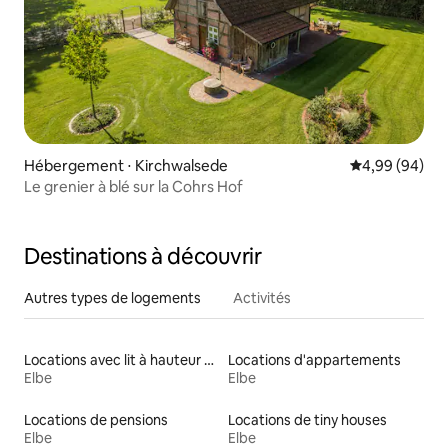
Hébergement ⋅ Kirchwalsede
Évaluation mo
4,99 (94)
Le grenier à blé sur la Cohrs Hof
Destinations à découvrir
Autres types de logements
Activités
Locations avec lit à hauteur adaptée
Locations d'appartements
Elbe
Elbe
Locations de pensions
Locations de tiny houses
Elbe
Elbe