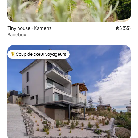
Tiny house ⋅ Kamenz
Évaluation
5 (55)
Badebox
Coup de cœur voyageurs
Coups de cœur voyageurs les plus appréciés