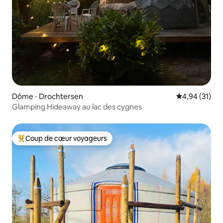
Dôme ⋅ Drochtersen
Évaluation mo
4,94 (31)
Glamping Hideaway au lac des cygnes
Coup de cœur voyageurs
Coups de cœur voyageurs les plus appréciés