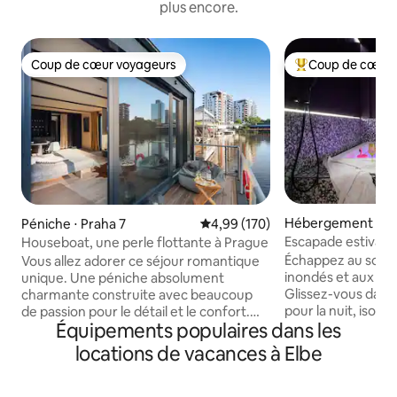
plus encore.
Coup de cœur voyageurs
Coup de cœur 
Coup de cœur voyageurs
Coups de cœur vo
Hébergement ⋅ Be
Péniche ⋅ Praha 7
Évaluation moyenne sur la base 
4,99 (170)
Escapade estivale c
Houseboat, une perle flottante à Prague
à Kreuzberg
Échappez au soleil 
Vous allez adorer ce séjour romantique
inondés et aux rue
unique. Une péniche absolument
Glissez-vous dans 
charmante construite avec beaucoup
pour la nuit, isolé 
de passion pour le détail et le confort.
Équipements populaires dans les
l'été. Plongez dans
Vous vivrez un séjour inoubliable et vous
bouillonnantes de 
ne voudrez plus partir. Vous pouvez
locations de vacances à Elbe
1,80 x 1,80 m. 75 m² d'intimité absolue
pêcher, ou simplement observer le
vous attendent de
monde de la rivière plein de poissons, ou
occultants, avec u
essayer le paddleboard. La péniche est