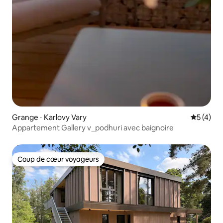
Grange ⋅ Karlovy Vary
Évaluatio
5 (4)
Appartement Gallery v_podhuri avec baignoire
Coup de cœur voyageurs
Coup de cœur voyageurs