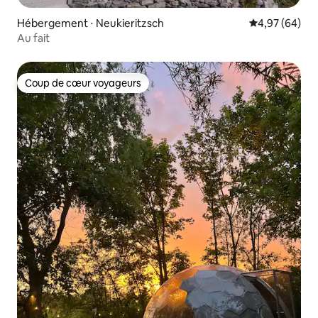
Hébergement ⋅ Neukieritzsch
Évaluation mo
4,97 (64)
Au fait
Coup de cœur voyageurs
Coup de cœur voyageurs