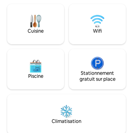
d'ambiance, des z
équipée d'un lit double et d'un lit bébé.
et des boissons gl
Vous préparerez votre expérience de
expérience cinq ét
dégustation dans une cuisine
cocon design dis
entièrement équipée. Après une
douche à effet plu
journée bien remplie, vous pourrez vous
Cuisine
Wifi
détente, d'une kit
détendre près de la cheminée. Vous
somptueux grand lit
pouvez vous asseoir sur la terrasse et
observer le calme de la surface de l'eau.
Parking juste à côté de la péniche.
Stationnement
Piscine
gratuit sur place
Climatisation