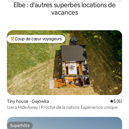
Elbe : d'autres superbes locations de
vacances
Coup de cœur voyageurs
Coups de cœur voyageurs les plus appréciés
Tiny house ⋅ Gajówka
Évaluatio
5 (6)
Izera HideAway | Proche de la nature Expérience unique
Superhôte
Superhôte