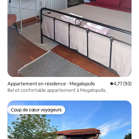
Appartement en résidence ⋅ Megalopolis
Évaluation mo
4,77 (93)
Bel et confortable appartement à Megalopolis.
Coup de cœur voyageurs
Coup de cœur voyageurs