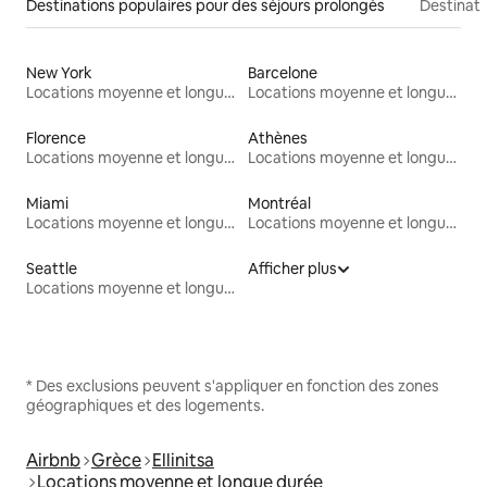
Destinations populaires pour des séjours prolongés
Destinati
New York
Barcelone
Locations moyenne et longue durée
Locations moyenne et longue durée
Florence
Athènes
Locations moyenne et longue durée
Locations moyenne et longue durée
Miami
Montréal
Locations moyenne et longue durée
Locations moyenne et longue durée
Seattle
Afficher plus
Locations moyenne et longue durée
* Des exclusions peuvent s'appliquer en fonction des zones
géographiques et des logements.
Airbnb
Grèce
Ellinitsa
Locations moyenne et longue durée