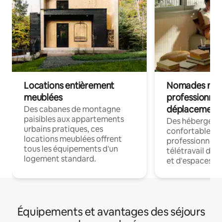
Locations entièrement
Nomades num
meublées
professionnel
déplacement
Des cabanes de montagne
paisibles aux appartements
Des hébergem
urbains pratiques, ces
confortables p
locations meublées offrent
professionnels
tous les équipements d'un
télétravail dis
logement standard.
et d'espaces de
Équipements et avantages des séjours