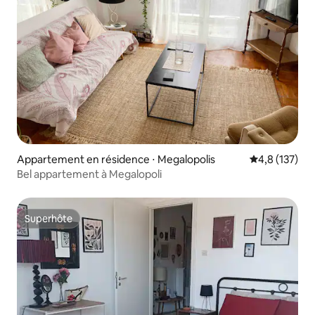
Appartement en résidence ⋅ Megalopolis
Évaluation mo
4,8 (137)
Bel appartement à Megalopoli
Superhôte
Superhôte