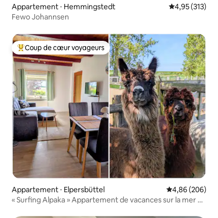
Appartement ⋅ Hemmingstedt
Évaluation moy
4,95 (313)
Fewo Johannsen
Coup de cœur voyageurs
Coups de cœur voyageurs les plus appréciés
Appartement ⋅ Elpersbüttel
Évaluation moy
4,86 (206)
« Surfing Alpaka » Appartement de vacances sur la mer du
Nord