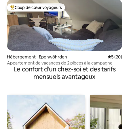
Coup de cœur voyageurs
Coups de cœur voyageurs les plus appréciés
Hébergement ⋅ Epenwöhrden
Évaluation
5 (20)
Appartement de vacances de 2 pièces à la campagne
Le confort d'un chez-soi et des tarifs
mensuels avantageux