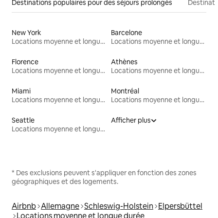
Destinations populaires pour des séjours prolongés
Destinati
New York
Barcelone
Locations moyenne et longue durée
Locations moyenne et longue durée
Florence
Athènes
Locations moyenne et longue durée
Locations moyenne et longue durée
Miami
Montréal
Locations moyenne et longue durée
Locations moyenne et longue durée
Seattle
Afficher plus
Locations moyenne et longue durée
* Des exclusions peuvent s'appliquer en fonction des zones
géographiques et des logements.
Airbnb
Allemagne
Schleswig-Holstein
Elpersbüttel
Locations moyenne et longue durée