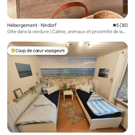
Hébergement ⋅ Nindorf
Évaluation
5 (30)
Gîte dans la verdure | Calme, animaux et proximité de la
mer du Nord
Coup de cœur voyageurs
Coups de cœur voyageurs les plus appréciés