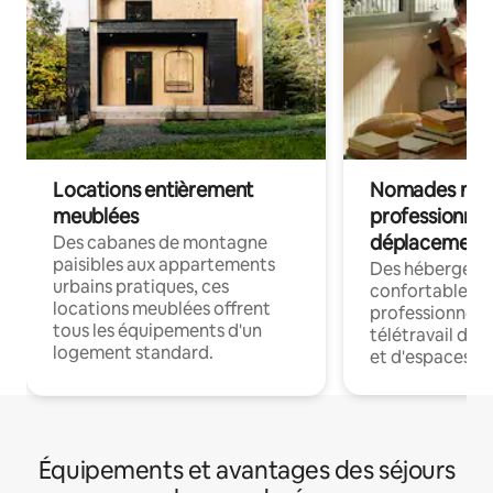
Locations entièrement
Nomades num
meublées
professionnel
déplacement
Des cabanes de montagne
paisibles aux appartements
Des hébergem
urbains pratiques, ces
confortables p
locations meublées offrent
professionnels
tous les équipements d'un
télétravail dis
logement standard.
et d'espaces de
Équipements et avantages des séjours