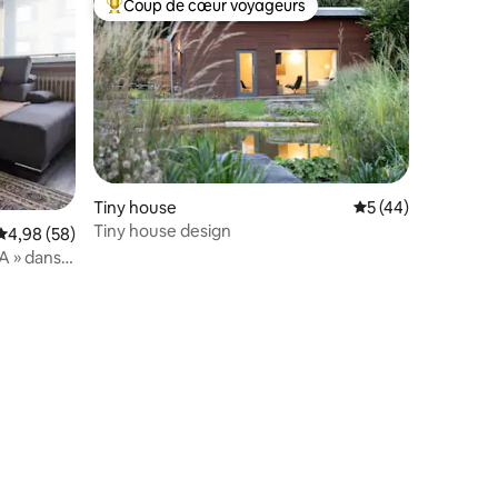
Coup de cœur voyageurs
lus appréciés
Coups de cœur voyageurs les plus appréciés
Tiny house
Évaluation moyenne
5 (44)
Tiny house design
Évaluation moyenne sur la base de 58 commentaires : 4,98 sur 5
4,98 (58)
A » dans
ntaires : 4,93 sur 5