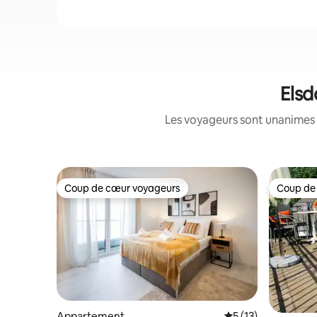
Elsd
Les voyageurs sont unanimes 
Coup de cœur voyageurs
Coup de
Coup de cœur voyageurs
Coup de
Appartement
Évaluation moyenne
5 (13)