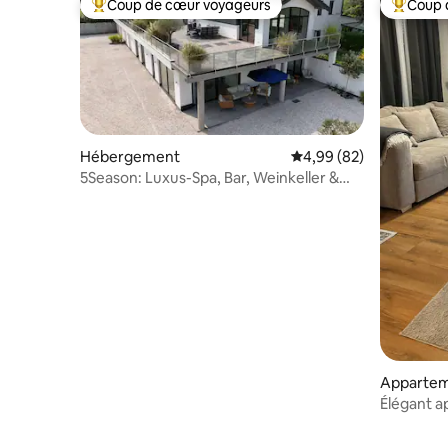
Coup de cœur voyageurs
Coup 
Coups de cœur voyageurs les plus appréciés
Coups de
Hébergement
Évaluation moyenne sur
4,99 (82)
5Season: Luxus-Spa, Bar, Weinkeller &
Billard
Apparte
Élégant 
meublé à