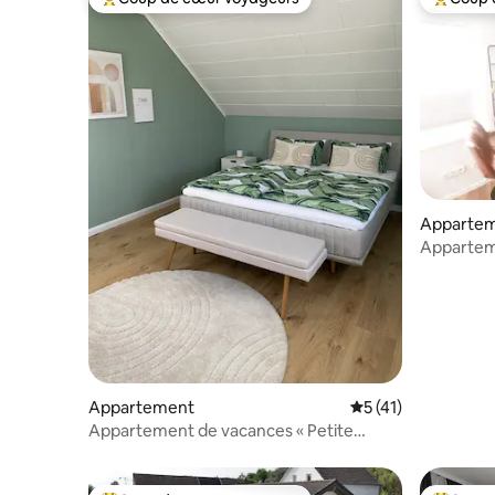
Coups de cœur voyageurs les plus appréciés
Coups de
Apparte
Appartem
chambre 
Appartement
Évaluation moyenne
5 (41)
Appartement de vacances « Petite
pause »