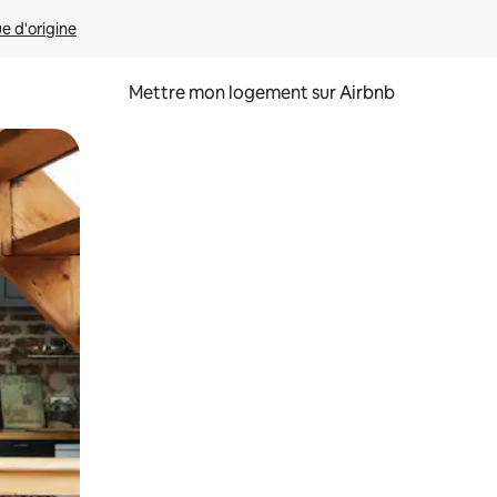
ue d'origine
Mettre mon logement sur Airbnb
sant glisser.