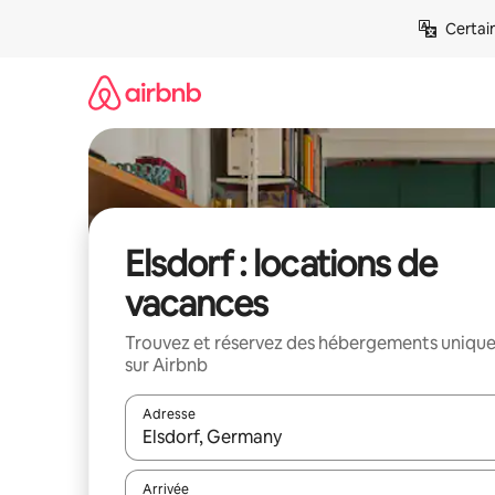
Aller
Certai
directement
au
contenu
Elsdorf : locations de
vacances
Trouvez et réservez des hébergements uniqu
sur Airbnb
Adresse
Lorsque les résultats s'affichent, utilisez les flèc
Arrivée