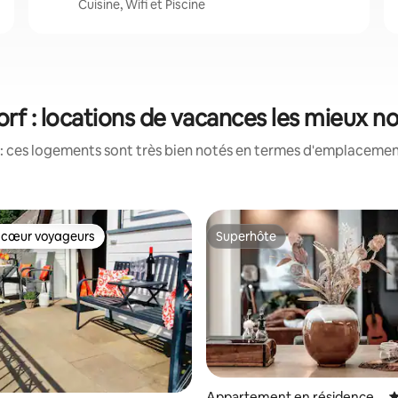
Cuisine, Wifi et Piscine
orf : locations de vacances les mieux n
: ces logements sont très bien notés en termes d'emplacement
 cœur voyageurs
Superhôte
 cœur voyageurs
Superhôte
 sur la base de 13 commentaires : 5 sur 5
Appartement en résidence
É