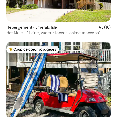
Hébergement ⋅ Emerald Isle
Évaluation
5 (10)
Hot Mess - Piscine, vue sur l'océan, animaux acceptés
Coup de cœur voyageurs
Coups de cœur voyageurs les plus appréciés