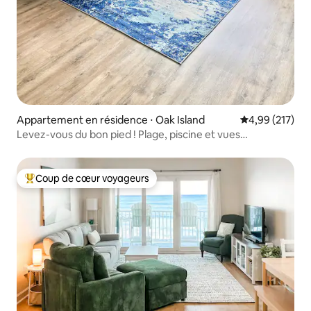
Appartement en résidence ⋅ Oak Island
Évaluation moy
4,99 (217)
Levez-vous du bon pied ! Plage, piscine et vues
imprenables !
Coup de cœur voyageurs
Coups de cœur voyageurs les plus appréciés