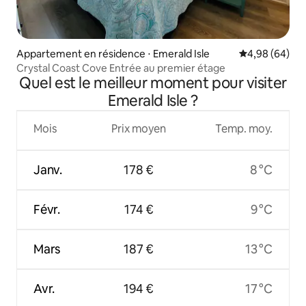
Appartement en résidence ⋅ Emerald Isle
Évaluation mo
4,98 (64)
Crystal Coast Cove Entrée au premier étage
Quel est le meilleur moment pour visiter
Emerald Isle ?
Mois
Prix moyen
Temp. moy.
Janv.
178 €
8 °C
Févr.
174 €
9 °C
Mars
187 €
13 °C
Avr.
194 €
17 °C