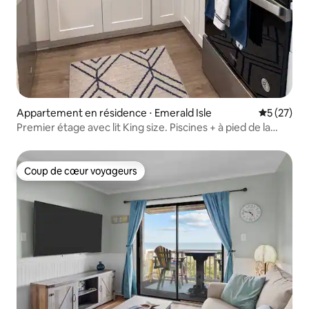
Appartement en résidence ⋅ Emerald Isle
Évaluation
5 (27)
Premier étage avec lit King size. Piscines + à pied de la
plage
Coup de cœur voyageurs
Coup de cœur voyageurs