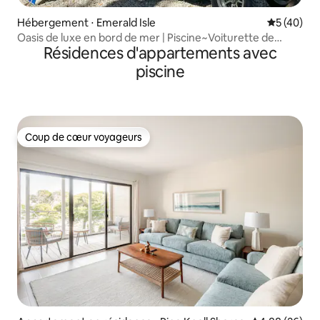
Hébergement ⋅ Emerald Isle
Évaluation
5 (40)
Oasis de luxe en bord de mer | Piscine~Voiturette de
Résidences d'appartements avec
golf~Vélos~Spa
piscine
Coup de cœur voyageurs
Coup de cœur voyageurs