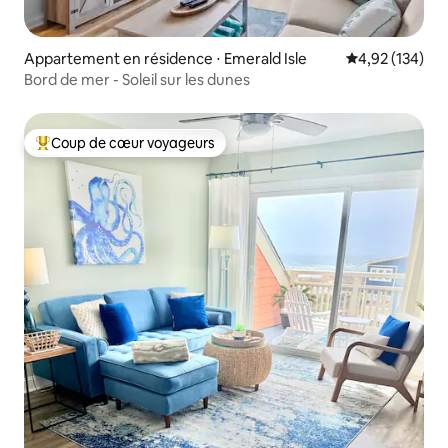
Appartement en résidence ⋅ Emerald Isle
Évaluation moy
4,92 (134)
Bord de mer - Soleil sur les dunes
Coup de cœur voyageurs
Coups de cœur voyageurs les plus appréciés