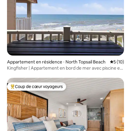
Appartement en résidence ⋅ North Topsail Beach
Évaluation
5 (10)
Kingfisher | Appartement en bord de mer avec piscine et
ascenseur
Coup de cœur voyageurs
Coups de cœur voyageurs les plus appréciés