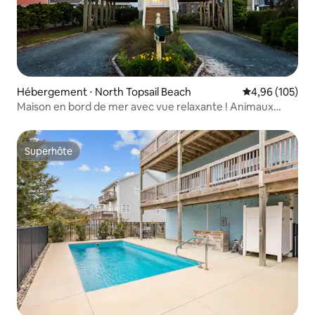
Hébergement ⋅ North Topsail Beach
Évaluation moy
4,96 (105)
Maison en bord de mer avec vue relaxante ! Animaux
acceptés
Superhôte
Superhôte