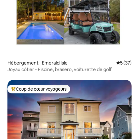
Hébergement ⋅ Emerald Isle
Évaluation
5 (37)
Joyau côtier - Piscine, brasero, voiturette de golf
Coup de cœur voyageurs
Coups de cœur voyageurs les plus appréciés