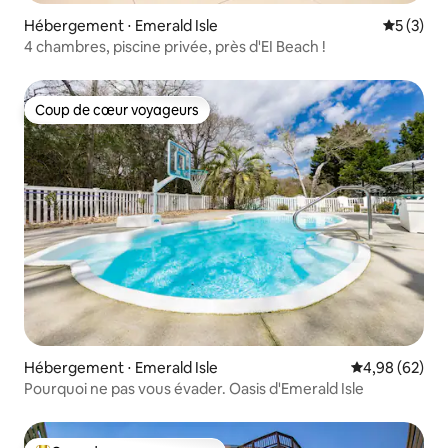
Hébergement ⋅ Emerald Isle
Évaluatio
5 (3)
4 chambres, piscine privée, près d'EI Beach !
Coup de cœur voyageurs
Coup de cœur voyageurs
Hébergement ⋅ Emerald Isle
Évaluation mo
4,98 (62)
Pourquoi ne pas vous évader. Oasis d'Emerald Isle