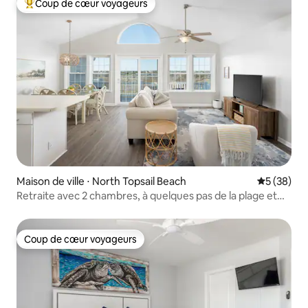
Coup de cœur voyageurs
Coups de cœur voyageurs les plus appréciés
Maison de ville ⋅ North Topsail Beach
Évaluation
5 (38)
Retraite avec 2 chambres, à quelques pas de la plage et
superbe coucher de soleil
Coup de cœur voyageurs
Coup de cœur voyageurs