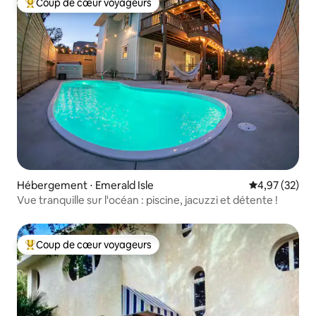
Coup de cœur voyageurs
Coups de cœur voyageurs les plus appréciés
Hébergement ⋅ Emerald Isle
Évaluation mo
4,97 (32)
Vue tranquille sur l'océan : piscine, jacuzzi et détente !
Coup de cœur voyageurs
Coups de cœur voyageurs les plus appréciés