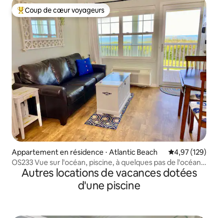
Coup de cœur voyageurs
Coups de cœur voyageurs les plus appréciés
Appartement en résidence ⋅ Atlantic Beach
Évaluation moy
4,97 (129)
OS233 Vue sur l'océan, piscine, à quelques pas de l'océan,
Autres locations de vacances dotées
wd sur place
d'une piscine