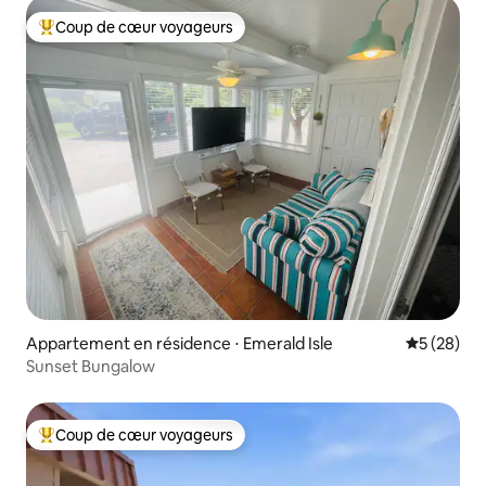
Coup de cœur voyageurs
Coups de cœur voyageurs les plus appréciés
Appartement en résidence ⋅ Emerald Isle
Évaluation
5 (28)
Sunset Bungalow
Coup de cœur voyageurs
Coups de cœur voyageurs les plus appréciés