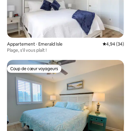
Appartement ⋅ Emerald Isle
Évaluation mo
4,94 (34)
Plage, s'il vous plaît !
Coup de cœur voyageurs
Coup de cœur voyageurs