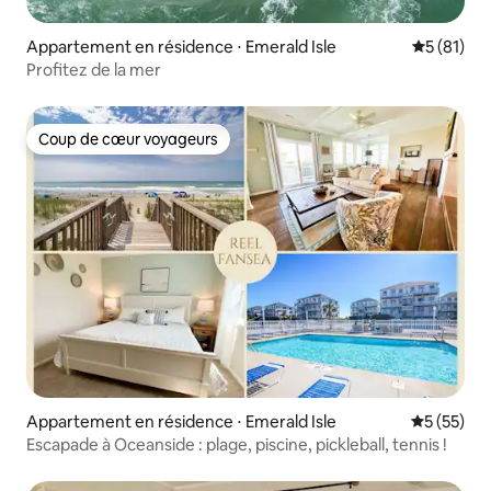
Appartement en résidence ⋅ Emerald Isle
Évaluation
5 (81)
Profitez de la mer
Coup de cœur voyageurs
Coup de cœur voyageurs
Appartement en résidence ⋅ Emerald Isle
Évaluation
5 (55)
Escapade à Oceanside : plage, piscine, pickleball, tennis !