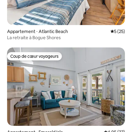
Appartement ⋅ Atlantic Beach
Évaluation
5 (25)
La retraite à Bogue Shores
Coup de cœur voyageurs
Coup de cœur voyageurs