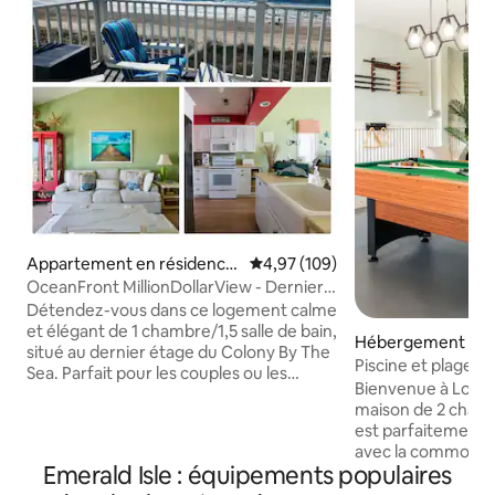
Appartement en résidence
Évaluation moyenne sur la base 
4,97 (109)
⋅ Salter Path
OceanFront MillionDollarView - Dernier
étage, vue panoramique
Détendez-vous dans ce logement calme
et élégant de 1 chambre/1,5 salle de bain,
Hébergement ⋅ No
situé au dernier étage du Colony By The
ail Beach
Piscine et plage | S
Sea. Parfait pour les couples ou les
Gymnase
Bienvenue à Lost 
familles qui veulent la plage, la piscine et
maison de 2 chambr
encore plus de plage. À l'intérieur,
est parfaitement s
profitez d'une décoration digne d'un
avec la commodité 
magazine, d'une cuisine entièrement
Emerald Isle : équipements populaires
à offrir. Vous vo
équipée, d'un lit king size Saatva et d'une
vous avec notre de