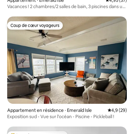
Appartement ⋅ Emerald Isle
Évaluation mo
4,95 (37)
Vacances ! 2 chambres/2 salles de bain, 3 piscines dans un
complexe en bord de mer
Coup de cœur voyageurs
Coup de cœur voyageurs
Appartement en résidence ⋅ Emerald Isle
Évaluation m
4,9 (29)
Exposition sud - Vue sur l'océan - Piscine - Pickleball !