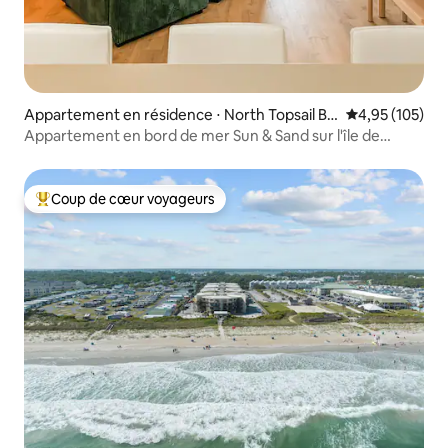
Appartement en résidence ⋅ North Topsail Be
Évaluation moy
4,95 (105)
ach
Appartement en bord de mer Sun & Sand sur l'île de
Topsail
Coup de cœur voyageurs
Coups de cœur voyageurs les plus appréciés