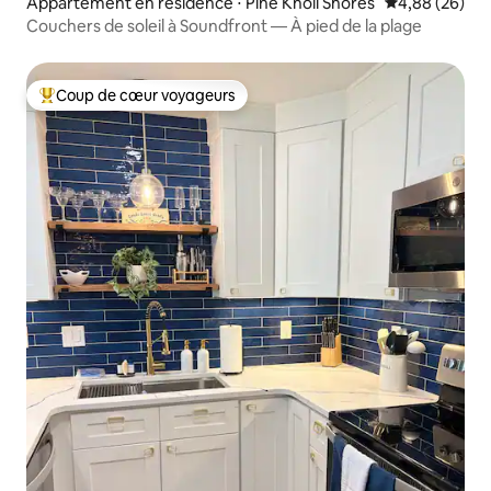
Appartement en résidence ⋅ Pine Knoll Shores
Évaluation mo
4,88 (26)
Couchers de soleil à Soundfront — À pied de la plage
Coup de cœur voyageurs
Coups de cœur voyageurs les plus appréciés