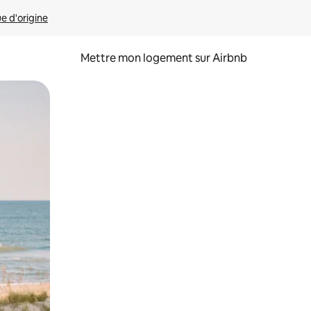
ue d'origine
Mettre mon logement sur Airbnb
sant glisser.