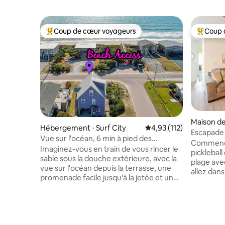
Coup de cœur voyageurs
Coup 
Coups de cœur voyageurs les plus appréciés
Coups de
Maison de 
Hébergement ⋅ Surf City
Évaluation moyenne sur
4,93 (112)
Escapade à
Vue sur l'océan, 6 min à pied des
pong + é
Commencez
restaurants, 8 personnes, EV
Imaginez-vous en train de vous rincer le
pickleball
sable sous la douche extérieure, avec la
plage ave
vue sur l'océan depuis la terrasse, une
allez dans
promenade facile jusqu'à la jetée et une
trottinett
glace au coucher du soleil. Nous sommes
maison po
John et Kaley, et voici notre logement
dans le g
confortable. Elle est petite et nous
miles des 
l'adorons pour cette raison : une maison
proximité