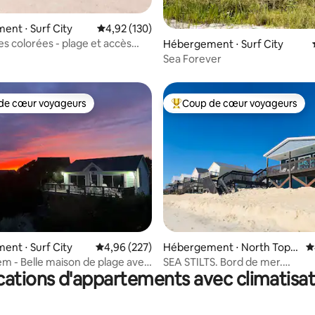
 la base de 133 commentaires : 4,98 sur 5
nt ⋅ Surf City
Évaluation moyenne sur la base de 130 comme
4,92 (130)
s colorées - plage et accès
Hébergement ⋅ Surf City
r, piscine
Sea Forever
de cœur voyageurs
Coup de cœur voyageurs
 cœur voyageurs les plus appréciés
Coups de cœur voyageurs les p
la base de 189 commentaires : 4,97 sur 5
nt ⋅ Surf City
Évaluation moyenne sur la base de 227 commen
4,96 (227)
Hébergement ⋅ North Tops
É
ail Beach
em - Belle maison de plage avec
SEA STILTS. Bord de mer.
cations d'appartements avec climatisat
'océan
3 CHAMBRES/2 SALLES DE BAIN.
faits !