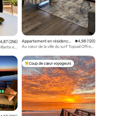
Appartement en résidence ⋅
Évaluation moyenne sur
4,98 (120)
valuation moyenne sur la base de 256 commentaires : 4,87 sur 5
4,87 (256)
Surf City
Au cœur de la ville du surf Topsail Offres
illante en
spéciales 2026 pour les voyageurs !
Coup de cœur voyageurs
lus appréciés
Coups de cœur voyageurs les plus appréciés