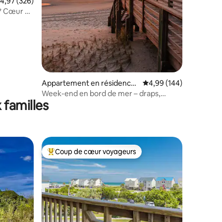
taires : 4,99 sur 5
valuation moyenne sur la base de 326 commentaires : 4,97 sur 5
4,97 (326)
 * Cœur du
Appartement en résidence
Évaluation moyenne sur
4,99 (144)
⋅ Surf City
Week-end en bord de mer – draps,
 familles
collations et mer inclus
Coup de cœur voyageurs
Coups de cœur voyageurs les plus appréciés