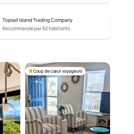
Topsail Island Trading Company
Recommandé par 62 habitants
Coup de cœur voyageurs
Coups de cœur voyageurs les plus appréciés
taires : 4,88 sur 5