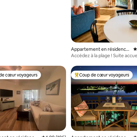
Appartement en résidence
É
⋅ Wrightsville Beach
Accédez à la plage ! Suite accue
bord de mer
de cœur voyageurs
Coup de cœur voyageurs
 cœur voyageurs les plus appréciés
Coups de cœur voyageurs les p
la base de 245 commentaires : 4,88 sur 5