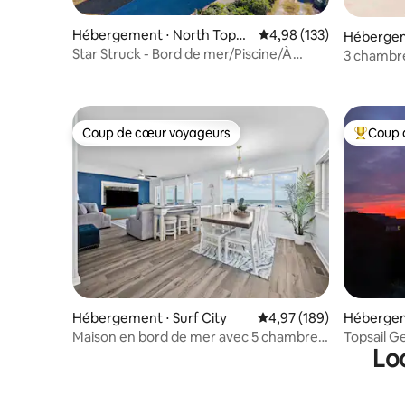
Hébergement ⋅ North Topsa
Évaluation moyenne sur
4,98 (133)
Hébergeme
il Beach
Star Struck - Bord de mer/Piscine/À
3 chambre
quelques pas de la plage !
intracôtie
Coup de cœur voyageurs
Coup 
Coup de cœur voyageurs
Coups de
Hébergement ⋅ Surf City
Évaluation moyenne sur 
4,97 (189)
Hébergeme
Maison en bord de mer avec 5 chambres
Topsail G
Lo
et 3 salles de bain, chiens bienvenus !
vue sur l