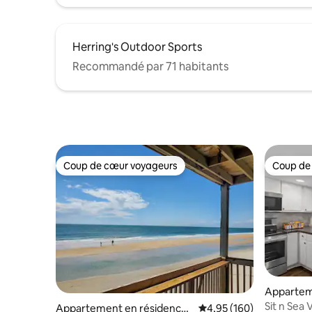
Herring's Outdoor Sports
Recommandé par 71 habitants
Coup de cœur voyageurs
Coup de
Coup de cœur voyageurs
Coup de
Appartem
⋅ Surf City
Sit n Sea 
Appartement en résidence ⋅
Évaluation moyenne sur 
4,95 (160)