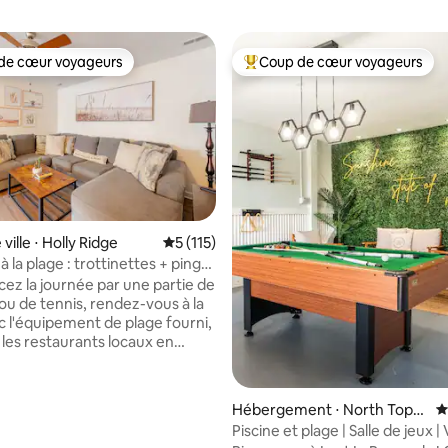
de cœur voyageurs
Coup de cœur voyageurs
 cœur voyageurs les plus appréciés
Coups de cœur voyageurs les p
ville ⋅ Holly Ridge
Évaluation moyenne sur la base de 115 co
5 (115)
 la base de 112 commentaires : 4,93 sur 5
 la plage : trottinettes + ping-
quipement de plage
 la journée par une partie de
 ou de tennis, rendez-vous à la
c l'équipement de plage fourni,
 les restaurants locaux en
e électrique, puis rentrez à la
ur des parties de ping-pong
arage de jeux. À seulement 2
Hébergement ⋅ North Topsa
É
plages de Surf City et à
il Beach
Piscine et plage | Salle de jeux | 
 de cafés, de parcs, d'un