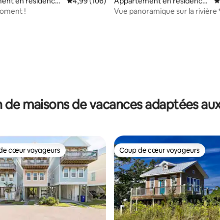
ent en résidence
Évaluation moyenne sur la base de 106 commen
4,99 (106)
Appartement en résidence
É
⋅ Wilmington
oment !
Vue panoramique sur la rivière
centre-ville avec parking
 de maisons de vacances adaptées aux
de cœur voyageurs
Coup de cœur voyageurs
 cœur voyageurs les plus appréciés
Coup de cœur voyageurs