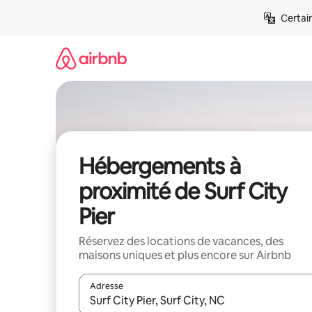
Aller
Certai
directement
au
contenu
Hébergements à
proximité de Surf City
Pier
Réservez des locations de vacances, des
maisons uniques et plus encore sur Airbnb
Adresse
Lorsque les résultats s'affichent, utilisez les flèc