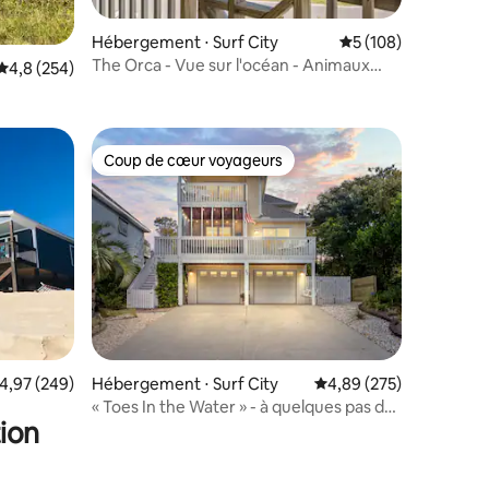
Hébergement ⋅ Surf City
Évaluation moyenne 
5 (108)
ntaires : 4,92 sur 5
The Orca - Vue sur l'océan - Animaux
Évaluation moyenne sur la base de 254 commentaires : 4,8 sur 5
4,8 (254)
acceptés - Annulation gratuite
Coup de cœur voyageurs
lus appréciés
Coup de cœur voyageurs
taires : 4,96 sur 5
valuation moyenne sur la base de 249 commentaires : 4,97 sur 5
4,97 (249)
Hébergement ⋅ Surf City
Évaluation moyenne sur
4,89 (275)
« Toes In the Water » - à quelques pas de
ion
 Lits
la plage avec jacuzzi !