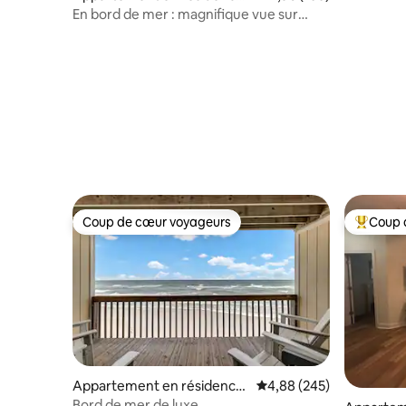
Condos
North Topsail Beach
En bord de mer : magnifique vue sur
l'océan avec balcon !
Coup de cœur voyageurs
Coup 
Coup de cœur voyageurs
Coups de
Appartement en résidence
Évaluation moyenne sur 
4,88 (245)
⋅ Surf City
Bord de mer de luxe