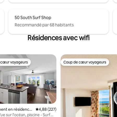
50 South Surf Shop
Recommandé par 68 habitants
Résidences avec wifi
 cœur voyageurs
Coup de cœur voyageurs
 cœur voyageurs
Coup de cœur voyageurs
ent en résidence
Évaluation moyenne sur la base de 227 commen
4,88 (227)
Vue sur l'océan, piscine - Surf
la base de 160 commentaires : 4,95 sur 5