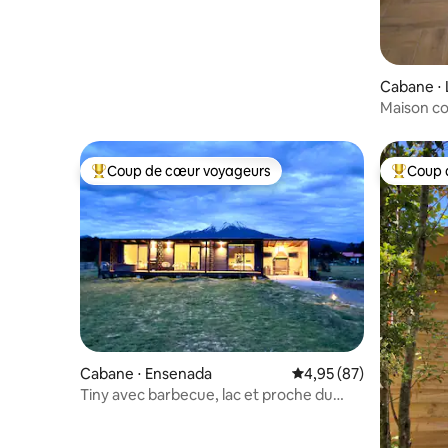
Cabane ⋅ 
Maison c
Coup de cœur voyageurs
Coup 
Coups de cœur voyageurs les plus appréciés
Coups de
Cabane ⋅ Ensenada
Évaluation moyenne sur
4,95 (87)
Tiny avec barbecue, lac et proche du
centre de ski