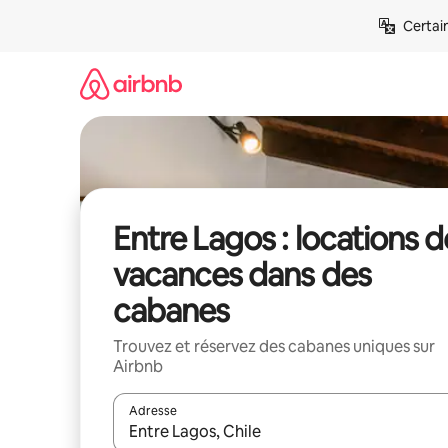
Aller
Certai
directement
au
contenu
Entre Lagos : locations d
vacances dans des
cabanes
Trouvez et réservez des cabanes uniques sur
Airbnb
Adresse
Lorsque les résultats s'affichent, utilisez les flèc