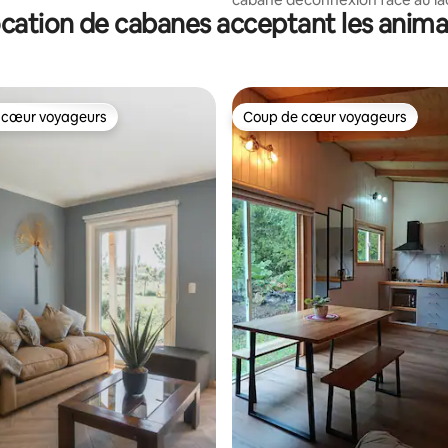
cation de cabanes acceptant les anim
 cœur voyageurs
Coup de cœur voyageurs
 cœur voyageurs
Coup de cœur voyageurs
 la base de 56 commentaires : 4,93 sur 5