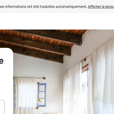
nes informations ont été traduites automatiquement. 
Afficher la lang
e
hes vers le haut et vers le bas pour les parcourir ou en appuyant et en fai