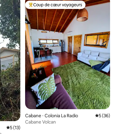
Coup de cœur voyageurs
lus appréciés
Coups de cœur voyageurs les plus appréciés
ntaires : 4,91 sur 5
Cabane ⋅ Colonia La Radio
Évaluation moyenne
5 (36)
Cabane Volcan
Évaluation moyenne sur la base de 13 commentaires : 5 sur 5
5 (13)
c