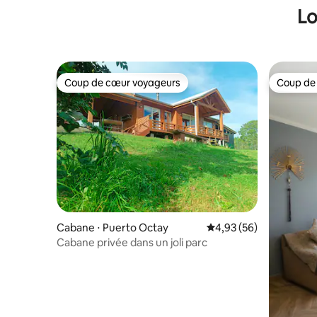
Lo
Coup de cœur voyageurs
Coup de
Coup de cœur voyageurs
Coup de
Cabane ⋅ Puerto Octay
Évaluation moyenne sur
4,93 (56)
Cabane privée dans un joli parc