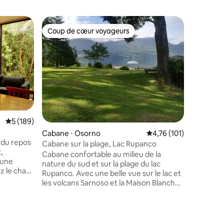
Cabane ⋅
Coup de cœur voyageurs
Coup de
lus appréciés
Coup de cœur voyageurs
Coup de
Cabane HO
Puyehue
Norita et
cet espac
vous invi
avec vous-même. Dan
vous trou
arômes a
moulu, le
les bonbo
Évaluation moyenne sur la base de 189 commentaires : 5 sur 5
5 (189)
Norita pr
Cabane ⋅ Osorno
Évaluation moyenne sur
4,76 (101)
chaleureu
 du repos
éveillant
Cabane sur la plage, Lac Rupanco
,
envelopp
Cabane confortable au milieu de la
'une
la maison
nature du sud et sur la plage du lac
z le chant
Rupanco. Avec une belle vue sur le lac et
taires : 4,99 sur 5
autres.
les volcans Sarnoso et la Maison Blanche,
omenades
et derrière le Puntiagudo. Il a tout ce
o et
dont vous avez besoin pour être à l'aise
et au chaud (Bosca, et des couvertures
 Santos,
faites à la main). Elle est également