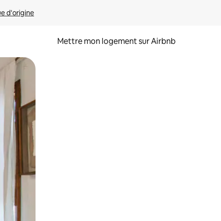
ue d'origine
Mettre mon logement sur Airbnb
sant glisser.