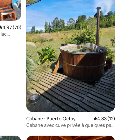
ntaires : 4,92 sur 5
Évaluation moyenne sur la base de 70 commentaires : 4,97 sur 5
4,97 (70)
 lac
Cabane ⋅ Puerto Octay
Évaluation moyenne su
4,83 (12)
Cabane avec cuve privée à quelques pas
du centre