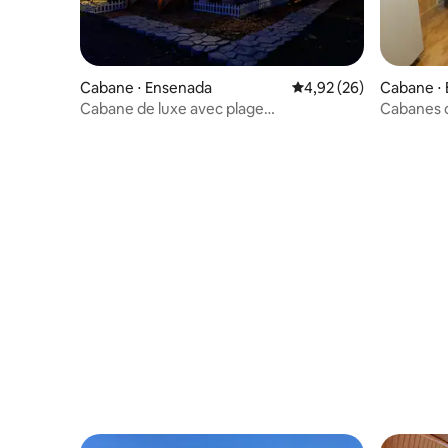
Cabane ⋅ Ensenada
Évaluation moyenne sur
4,92 (26)
Cabane ⋅ 
Cabane de luxe avec plage
Cabanes 
exclusive/jacuzzi x jour