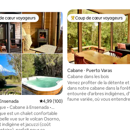
de cœur voyageurs
Coup de cœur voyageurs
 cœur voyageurs les plus appréciés
Coups de cœur voyageurs les p
 la base de 125 commentaires : 4,98 sur 5
Cabane ⋅ Puerto Varas
Cabane dans les bois
Venez profiter de la détente et
dans notre cabane dans la forêt
entourée d'arbres indigènes, d
faune variée, où vous entendre
 Ensenada
Évaluation moyenne sur la base de 100 commen
4,99 (100)
du Chucao et du Diucón, entre 
ue • Cabane à Ensenada •
Où vous pourrez faire des pr
ras
ue est un chalet confortable
avec vue sur les volcans Osorn
belle vue sur le volcan Osorno,
Calbuco. À proximité du parc Vicente
Pérez Rosales, du lac Todos Los
taire), parfait pour se