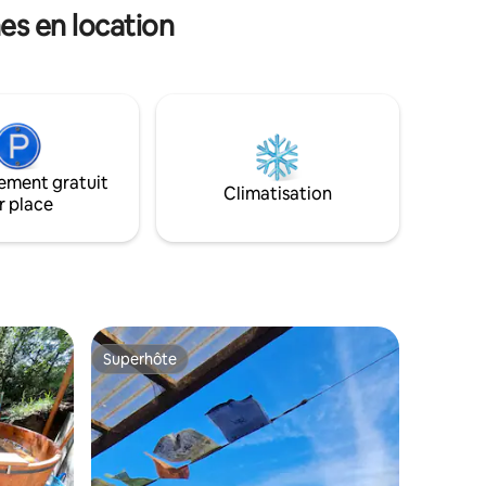
lcan
équipée d'Internet haute vitesse Starlink,
es en location
pour ceux qui veulent passer du temps à
e
travailler loin de la ville. Endroit calme et
anopée, ou
complètement naturel. L'eau qui arrive
est de versant ✨
ement gratuit
Climatisation
r place
Superhôte
Superhôte