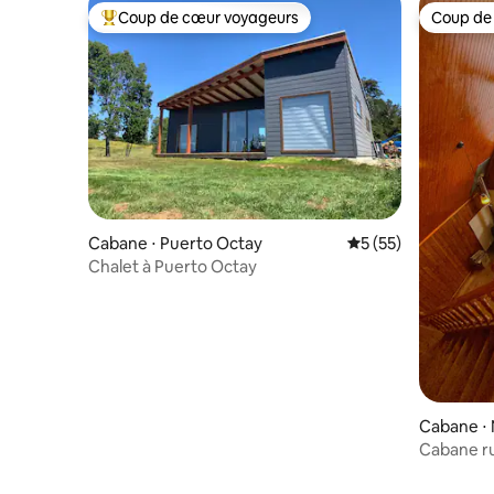
Coup de cœur voyageurs
Coup de
Coups de cœur voyageurs les plus appréciés
Coup de
Cabane ⋅ Puerto Octay
Évaluation moyenne
5 (55)
Chalet à Puerto Octay
Cabane ⋅
Cabane ru
Puyehue