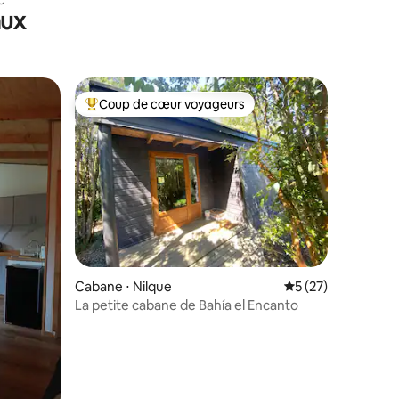
aux
Coup de cœur voyageurs
Coups de cœur voyageurs les plus appréciés
Cabane ⋅ Nilque
Évaluation moyenne
5 (27)
La petite cabane de Bahía el Encanto