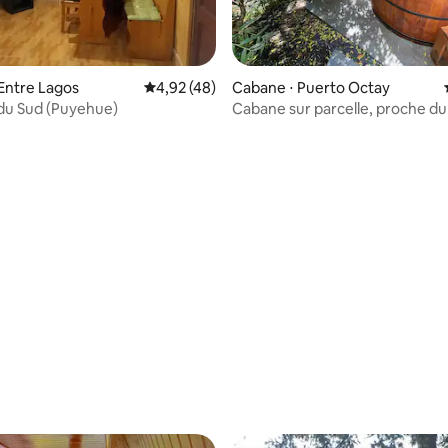
 la base de 26 commentaires : 4,92 sur 5
Entre Lagos
Évaluation moyenne sur la base de 48 comme
4,92 (48)
Cabane ⋅ Puerto Octay
du Sud (Puyehue)
Cabane sur parcelle, proche du
Rupanco