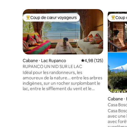
Coup de cœur voyageurs
Coup 
Coups de cœur voyageurs les plus appréciés
Coups de
Cabane ⋅ Lac Rupanco
Évaluation moyenne sur
4,98 (125)
RUPANCO UN NID SUR LE LAC
Idéal pour les randonneurs, les
amoureux de la nature... entre les arbres
indigènes, sur un rocher surplombant le
lac, entre le sifflement du vent et le
silence de la montagne... nous avons
Cabane ⋅
installé cette cabane qui offre la
Casa Bosq
tranquillité dans un paysage du sud très
Puerto Va
peu fréquenté. Randonnée, pêche ou
Casa Bosq
simplement loisirs dans un endroit qui
avec une 
offre une nature vierge. Accueillante et
avec forêt indigène et jacuzzi (coût
confortable avec tout ce dont vous avez
supplémen