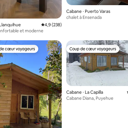
Cabane ⋅ Puerto Varas
chalet à Ensenada
Llanquihue
Évaluation moyenne sur la base de 238 comme
4,9 (238)
onfortable et moderne
de cœur voyageurs
Coup de cœur voyageurs
 cœur voyageurs les plus appréciés
Coup de cœur voyageurs
Cabane ⋅ La Capilla
Cabane Diana, Puyehue
 la base de 87 commentaires : 4,95 sur 5