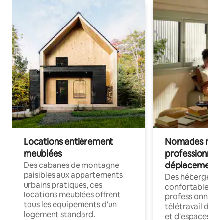
Locations entièrement
Nomades num
meublées
professionnel
déplacement
Des cabanes de montagne
paisibles aux appartements
Des hébergem
urbains pratiques, ces
confortables p
locations meublées offrent
professionnels
tous les équipements d'un
télétravail dis
logement standard.
et d'espaces de