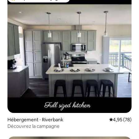
Coups de cœur voyageurs les plus appréciés
Hébergement ⋅ Riverbank
Évaluation mo
4,95 (78)
Découvrez la campagne