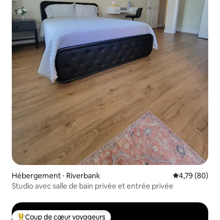
Hébergement ⋅ Riverbank
Évaluation mo
4,79 (80)
Studio avec salle de bain privée et entrée privée
Coup de cœur voyageurs