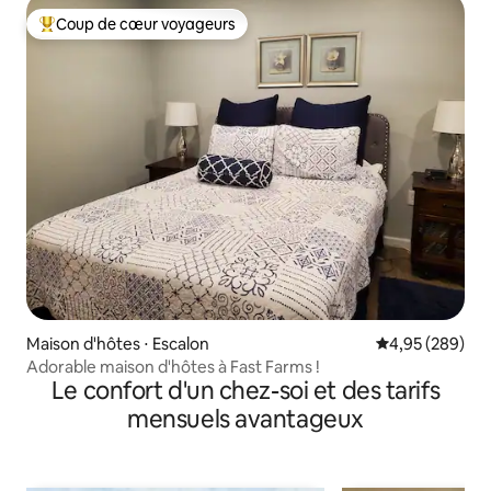
Coup de cœur voyageurs
Coups de cœur voyageurs les plus appréciés
Maison d'hôtes ⋅ Escalon
Évaluation moy
4,95 (289)
Adorable maison d'hôtes à Fast Farms !
Le confort d'un chez-soi et des tarifs
mensuels avantageux