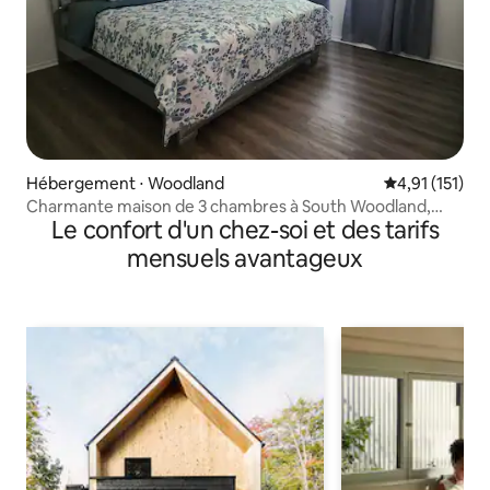
Hébergement ⋅ Woodland
Évaluation mo
4,91 (151)
Charmante maison de 3 chambres à South Woodland,
Le confort d'un chez-soi et des tarifs
près de l'UCD
mensuels avantageux