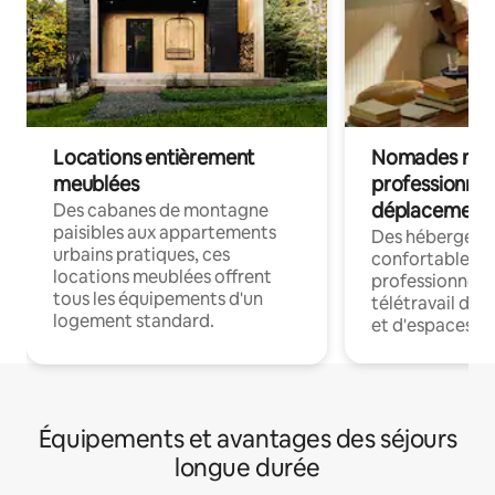
Locations entièrement
Nomades num
meublées
professionnel
déplacement
Des cabanes de montagne
paisibles aux appartements
Des hébergem
urbains pratiques, ces
confortables p
locations meublées offrent
professionnels
tous les équipements d'un
télétravail dis
logement standard.
et d'espaces de
Équipements et avantages des séjours
longue durée