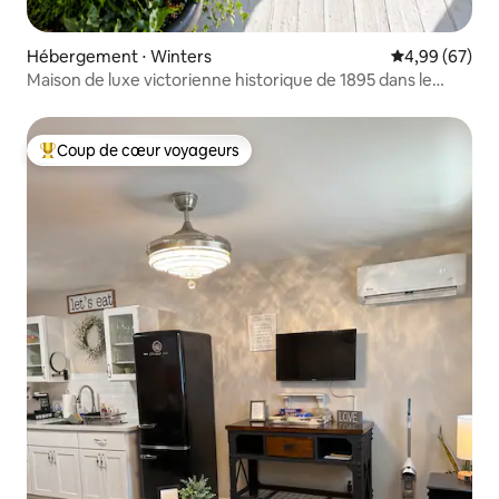
Hébergement ⋅ Winters
Évaluation mo
4,99 (67)
Maison de luxe victorienne historique de 1895 dans le
centre-ville
Coup de cœur voyageurs
Coups de cœur voyageurs les plus appréciés