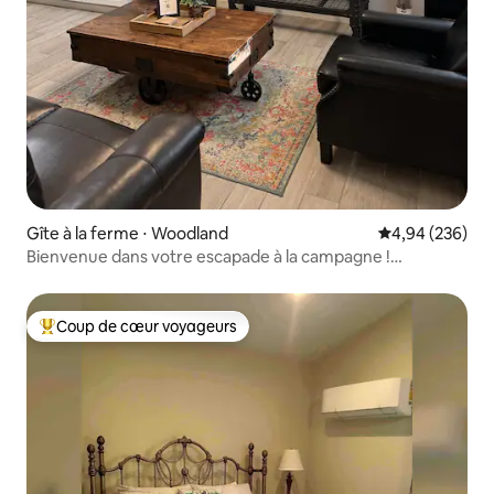
Gîte à la ferme ⋅ Woodland
Évaluation moy
4,94 (236)
Bienvenue dans votre escapade à la campagne !
SMF/Unité B
Coup de cœur voyageurs
Coups de cœur voyageurs les plus appréciés