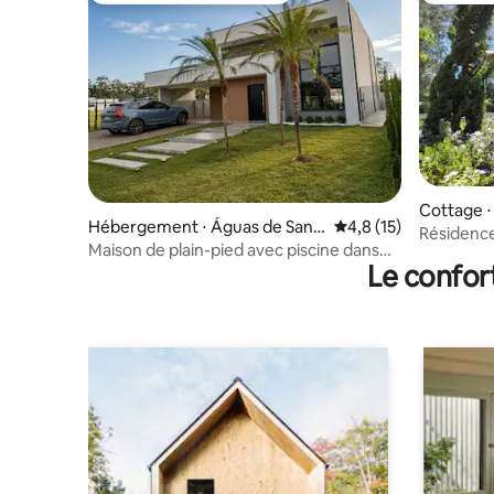
Cottage ⋅
Hébergement ⋅ Águas de Sant
Évaluation moyenne s
4,8 (15)
bara
Résidence
a Bárbara
Maison de plain-pied avec piscine dans
Barbara R
Le confor
un complexe hôtelier complet