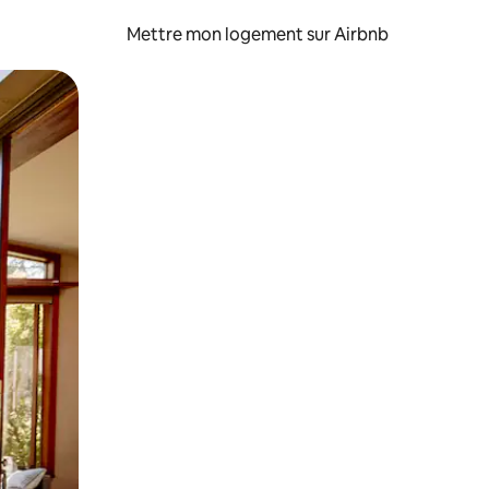
Mettre mon logement sur Airbnb
sant glisser.