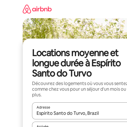
Aller
directement
au
contenu
Locations moyenne et
longue durée à Espírito
Santo do Turvo
Découvrez des logements où vous vous sente
comme chez vous pour un séjour d'un mois ou
plus.
Adresse
Lorsque les résultats s'affichent, utilisez les flèc
Arrivée