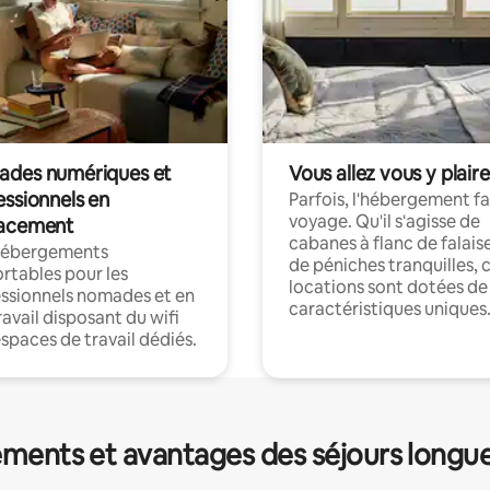
des numériques et
Vous allez vous y plaire
essionnels en
Parfois, l'hébergement fai
voyage. Qu'il s'agisse de
acement
cabanes à flanc de falais
hébergements
de péniches tranquilles, 
rtables pour les
locations sont dotées de
ssionnels nomades et en
caractéristiques uniques
ravail disposant du wifi
espaces de travail dédiés.
ments et avantages des séjours longu