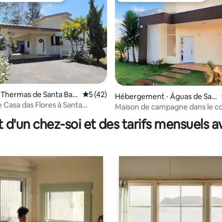
 Thermas de Santa Bar
Évaluation moyenne sur la base de 42 co
5 (42)
Hébergement ⋅ Águas de San
ur la base de 15 commentaires : 4,8 sur 5
 Casa das Flores à Santa
ta Bárbara
Maison de campagne dans le c
esort
hôtelier, Wi-Fi, climatisation et l
t d'un chez-soi et des tarifs mensuels 
complets