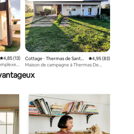
mmentaires : 5 sur 5
Évaluation moyenne sur la base de 13 commentaires : 4,85 sur 5
4,85 (13)
Cottage ⋅ Thermas de Santa
Évaluation moyenne su
4,95 (83)
Barbara
omplexe
Maison de campagne à Thermas De
oisirs
Santa Bárbara
avantageux