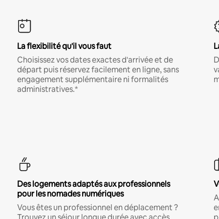
La flexibilité qu'il vous faut
L
Choisissez vos dates exactes d'arrivée et de
D
départ puis réservez facilement en ligne, sans
v
engagement supplémentaire ni formalités
m
administratives.*
Des logements adaptés aux professionnels
V
pour les nomades numériques
A
Vous êtes un professionnel en déplacement ?
e
Trouvez un séjour longue durée avec accès
p