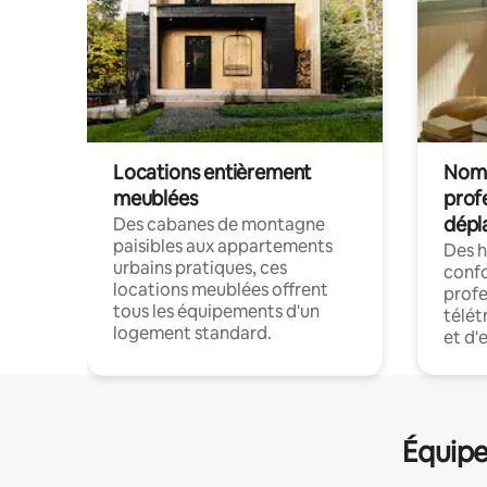
Locations entièrement
Noma
meublées
prof
dépl
Des cabanes de montagne
paisibles aux appartements
Des 
urbains pratiques, ces
confo
locations meublées offrent
profe
tous les équipements d'un
télét
logement standard.
et d'
Équipe