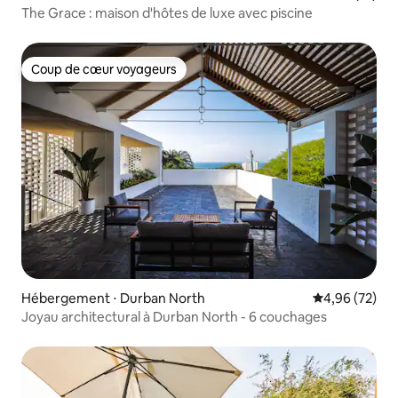
The Grace : maison d'hôtes de luxe avec piscine
Coup de cœur voyageurs
Coup de cœur voyageurs
Hébergement ⋅ Durban North
Évaluation mo
4,96 (72)
Joyau architectural à Durban North - 6 couchages