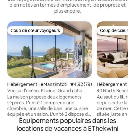
bien notés en termes d'emplacement, de propreté et
plus encore.
Coup de cœur voyageurs
Coup de cœur vo
Coup de cœur voyageurs
Coup de cœur vo
Hébergement ⋅ eManzimtoti
Évaluation moyenne sur la base
4,92 (79)
Hébergement ⋅ eM
Vue sur l'océan. Piscine. Grand patio.
40 North Beach
3 chambres avec salle de bain privative
La maison propose deux logements
Au saut du lit, ren
séparés. L'unité 1 comprend une
depuis cette luxu
chambre, une salle de bain, une cuisine
de mer. Cette maison spacieuse est
équipée et un salon. L'unité 2 dispose de
située juste en fac
Équipements populaires dans les
deux chambres avec salle de bains
de la piscine natur
privative, d'une kitchenette et d'une
250 m des restaura
locations de vacances à EThekwini
salle de télévision. Profitez d'une vue
offre une vue pan