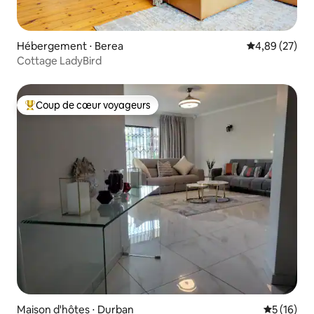
Hébergement ⋅ Berea
Évaluation mo
4,89 (27)
Cottage LadyBird
Coup de cœur voyageurs
Coups de cœur voyageurs les plus appréciés
Maison d'hôtes ⋅ Durban
Évaluation
5 (16)