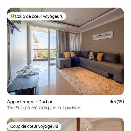
Coup de cœur voyageurs
Coups de cœur voyageurs les plus appréciés
Appartement ⋅ Durban
Évaluation
5 (19)
The Sails | Accès à la plage et parking
Coup de cœur voyageurs
Coup de cœur voyageurs