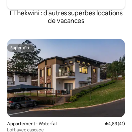
EThekwini : d'autres superbes locations
de vacances
Superhôte
Superhôte
Appartement ⋅ Waterfall
Évaluation mo
4,83 (41)
Loft avec cascade