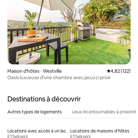
Maison d'hôtes ⋅ Westville
Évaluation moy
4,82 (122)
Oasis luxueuse d'une chambre avec jacuzzi privé
Destinations à découvrir
Autres types de logements
Lieux incontournables à proximit
Locations avec accès à un lac
Locations de maisons d'hôtes
EThekwini
EThekwini