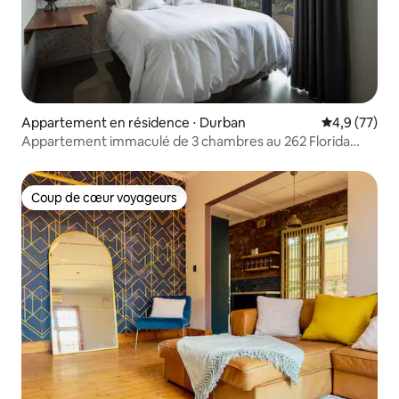
Appartement en résidence ⋅ Durban
Évaluation m
4,9 (77)
Appartement immaculé de 3 chambres au 262 Florida
Road
Coup de cœur voyageurs
Coup de cœur voyageurs