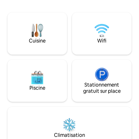
imprenable sur l'océan depuis la
avec les plus magn
terrasse, où les baleines sont souvent
soleil. Un générateur permet de garder
repérées ! L'extérieur offre un braai
les lumières allum
intégré, un coin repas et une piscine.
délestages. REMARQUE : un dépôt
Accès facile à la maison principale avec
remboursable est e
des marches menant au parking. Les
réservation de ce
propriétaires résident discrètement
Strictement pas de
Cuisine
Wifi
dans un chalet de jardin derrière la
visiteurs de jour 
propriété, assurant une assistance tout
préalable avec l'hô
en respectant votre intimité.
Stationnement
Piscine
gratuit sur place
Climatisation