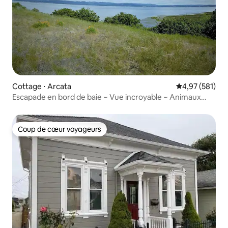
Cottage ⋅ Arcata
Évaluation moy
4,97 (581)
Escapade en bord de baie ~ Vue incroyable ~ Animaux
acceptés
Coup de cœur voyageurs
Coup de cœur voyageurs