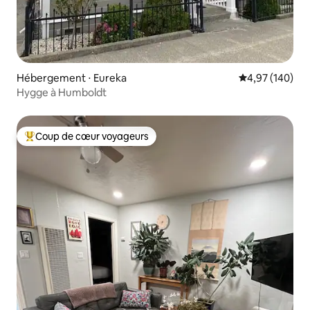
Hébergement ⋅ Eureka
Évaluation moy
4,97 (140)
Hygge à Humboldt
Coup de cœur voyageurs
Coups de cœur voyageurs les plus appréciés