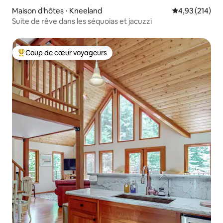
Maison d'hôtes ⋅ Kneeland
Évaluation moy
4,93 (214)
Suite de rêve dans les séquoias et jacuzzi
Coup de cœur voyageurs
Coups de cœur voyageurs les plus appréciés