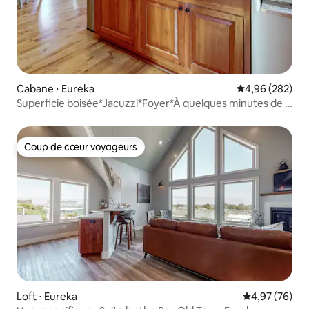
Cabane ⋅ Eureka
Évaluation moy
4,96 (282)
Superficie boisée*Jacuzzi*Foyer*À quelques minutes de la
ville !
Coup de cœur voyageurs
Coup de cœur voyageurs
Loft ⋅ Eureka
Évaluation mo
4,97 (76)