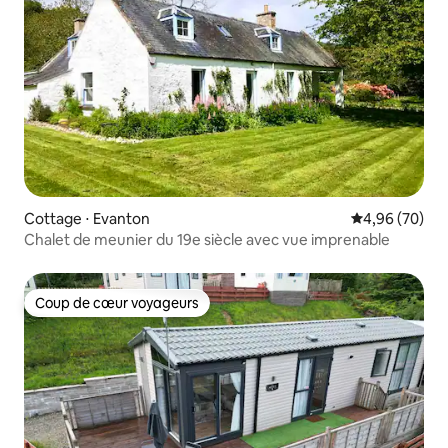
Cottage ⋅ Evanton
Évaluation mo
4,96 (70)
Chalet de meunier du 19e siècle avec vue imprenable
Coup de cœur voyageurs
Coup de cœur voyageurs