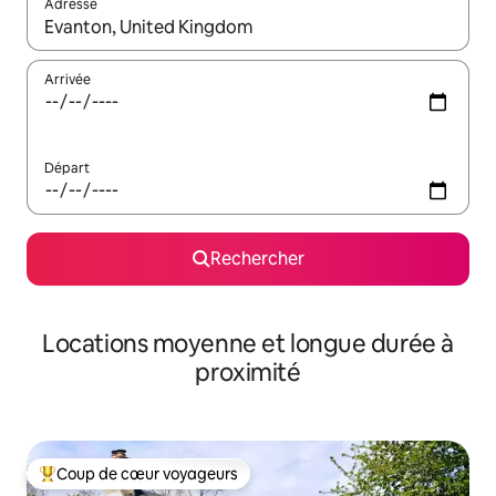
Adresse
Lorsque les résultats s'affichent, utilisez les flèches vers le hau
Arrivée
Départ
Rechercher
Locations moyenne et longue durée à
proximité
Coup de cœur voyageurs
Coups de cœur voyageurs les plus appréciés