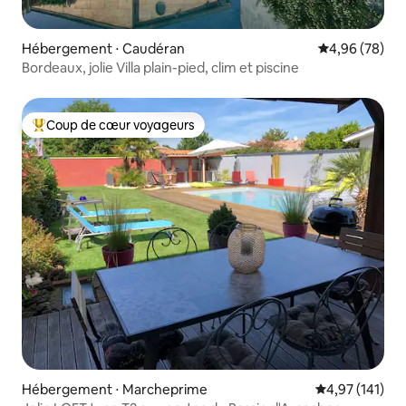
Hébergement ⋅ Caudéran
Évaluation mo
4,96 (78)
Bordeaux, jolie Villa plain-pied, clim et piscine
Coup de cœur voyageurs
Coups de cœur voyageurs les plus appréciés
Hébergement ⋅ Marcheprime
Évaluation moy
4,97 (141)