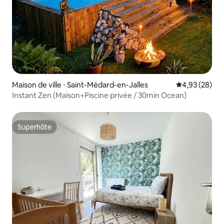
Maison de ville ⋅ Saint-Médard-en-Jalles
Évaluation mo
4,93 (28)
Instant Zen (Maison+Piscine privée / 30min Ocean)
Superhôte
Superhôte