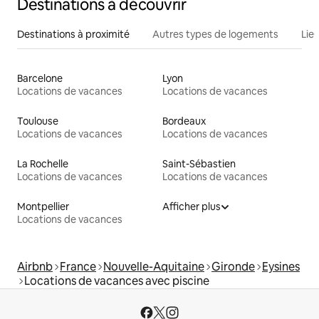
Destinations à découvrir
Destinations à proximité
Autres types de logements
Lie
Barcelone
Lyon
Locations de vacances
Locations de vacances
Toulouse
Bordeaux
Locations de vacances
Locations de vacances
La Rochelle
Saint-Sébastien
Locations de vacances
Locations de vacances
Montpellier
Afficher plus
Locations de vacances
Airbnb
France
Nouvelle-Aquitaine
Gironde
Eysines
Locations de vacances avec piscine