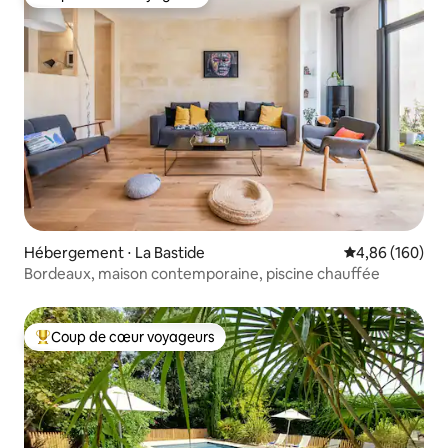
Coup de cœur voyageurs
Hébergement ⋅ La Bastide
Évaluation moy
4,86 (160)
Bordeaux, maison contemporaine, piscine chauffée
Coup de cœur voyageurs
Coups de cœur voyageurs les plus appréciés