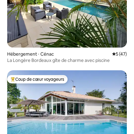
Hébergement ⋅ Cénac
Évaluation
5 (47)
La Longère Bordeaux gîte de charme avec piscine
Coup de cœur voyageurs
Coups de cœur voyageurs les plus appréciés