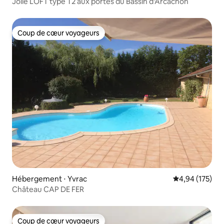
Jolie LOFT type T2 aux portes du Bassin d'Arcachon
Coup de cœur voyageurs
Coup de cœur voyageurs
Hébergement ⋅ Yvrac
Évaluation moy
4,94 (175)
Château CAP DE FER
Coup de cœur voyageurs