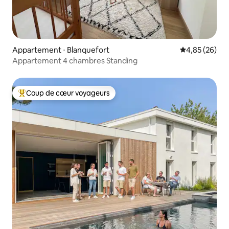
Appartement ⋅ Blanquefort
Évaluation mo
4,85 (26)
Appartement 4 chambres Standing
Coup de cœur voyageurs
Coups de cœur voyageurs les plus appréciés