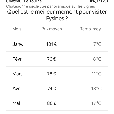
Château ⋅ Le Tourne
Évaluation mo
4,97 (79)
Château 14e siècle vue panoramique sur les vignes
Quel est le meilleur moment pour visiter
Eysines ?
Mois
Prix moyen
Temp. moy.
Janv.
101 €
7 °C
Févr.
76 €
8 °C
Mars
78 €
11 °C
Avr.
74 €
13 °C
Mai
80 €
17 °C