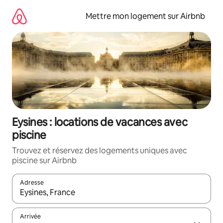
Aller
directement
Mettre mon logement sur Airbnb
au
contenu
Eysines : locations de vacances avec
piscine
Trouvez et réservez des logements uniques avec
piscine sur Airbnb
Adresse
Lorsque les résultats s'affichent, utilisez les flèches vers le hau
Arrivée