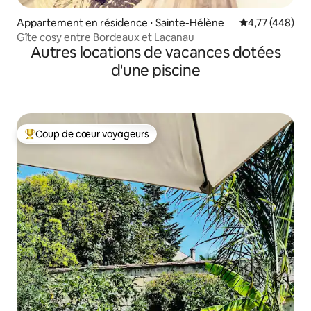
Appartement en résidence ⋅ Sainte-Hélène
Évaluation moy
4,77 (448)
Gîte cosy entre Bordeaux et Lacanau
Autres locations de vacances dotées
d'une piscine
Coup de cœur voyageurs
Coups de cœur voyageurs les plus appréciés