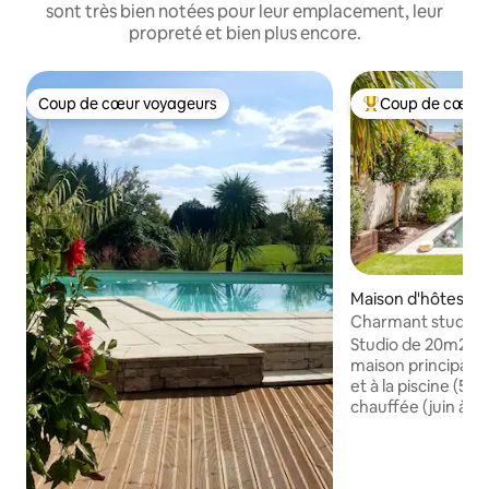
sont très bien notées pour leur emplacement, leur
propreté et bien plus encore.
Coup de cœur voyageurs
Coup de cœur 
Coup de cœur voyageurs
Coups de cœur vo
Maison d'hôtes ⋅ 
Charmant studio 
maison au calme.
Studio de 20m2 i
maison principale 
et à la piscine (5
chauffée (juin à s
parking gratuites dans
compose : - un li
dressing avec cint