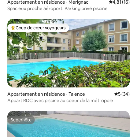
Appartement en résidence ⋅ Mérignac
Évaluation mo
4,81 (16)
Spacieux proche aéroport. Parking privé piscine
Coup de cœur voyageurs
Coups de cœur voyageurs les plus appréciés
Appartement en résidence ⋅ Talence
Évaluation
5 (34)
Appart RDC avec piscine au coeur de la métropole
Superhôte
Superhôte