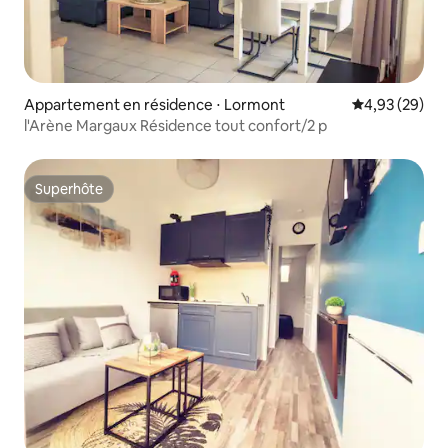
Appartement en résidence ⋅ Lormont
Évaluation mo
4,93 (29)
l'Arène Margaux Résidence tout confort/2 p
Superhôte
Superhôte