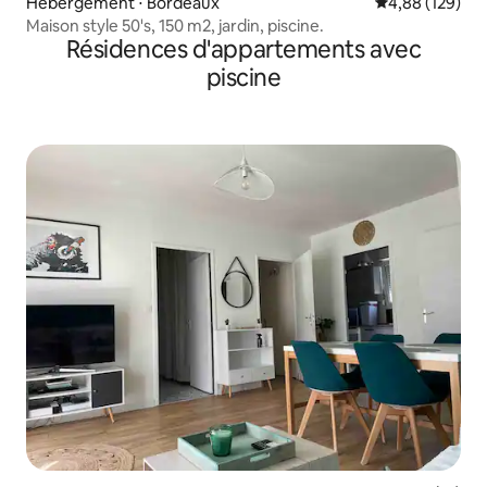
Hébergement ⋅ Bordeaux
Évaluation moy
4,88 (129)
Maison style 50's, 150 m2, jardin, piscine.
Résidences d'appartements avec
piscine