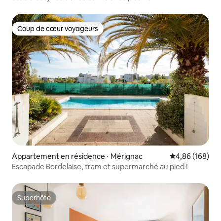
Coup de cœur voyageurs
Coup de cœur voyageurs
Appartement en résidence ⋅ Mérignac
Évaluation moy
4,86 (168)
Escapade Bordelaise, tram et supermarché au pied !
Superhôte
Superhôte