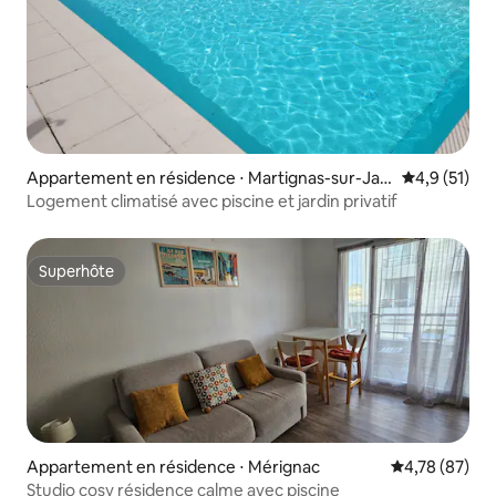
Appartement en résidence ⋅ Martignas-sur-Jall
Évaluation m
4,9 (51)
e
Logement climatisé avec piscine et jardin privatif
Superhôte
Superhôte
Appartement en résidence ⋅ Mérignac
Évaluation mo
4,78 (87)
Studio cosy résidence calme avec piscine