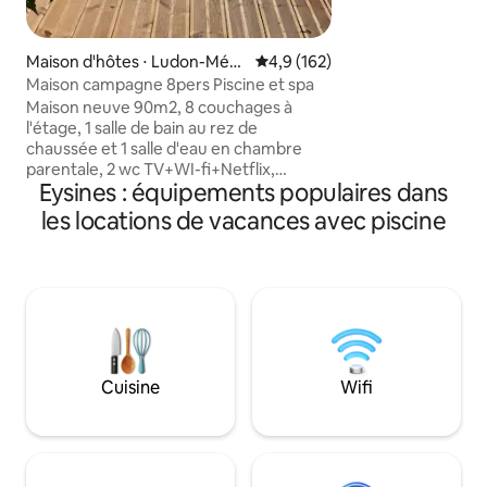
entièrement équipé
ondes, plaque, Dol
bouilloire, frigo, v
Maison d'hôtes ⋅ Ludon-Méd
Évaluation moyenne sur la base
4,9 (162)
et Wifi -une salle
oc
italienne - serviet
Maison campagne 8pers Piscine et spa
toilettes/toilettes
Maison neuve 90m2, 8 couchages à
ventilateur
l'étage, 1 salle de bain au rez de
chaussée et 1 salle d'eau en chambre
parentale, 2 wc TV+WI-fi+Netflix,
Eysines : équipements populaires dans
machine à café grain A 20 mn de
Bordeaux,stade Matmut, vinexpo et 45
les locations de vacances avec piscine
mn des plages et sur la route des
châteaux du Médoc Au milieu des vignes
sur 1 hectare de jardin Barbecue
traditionnel + plancha et piscine 10x5m
partagés avec les propriétaires si
présents. Le spa/jacuzzi vous sera
réservé. A 200m à pied du bourg ancien
de Ludon-Médoc et tous ses
Cuisine
Wifi
commerces