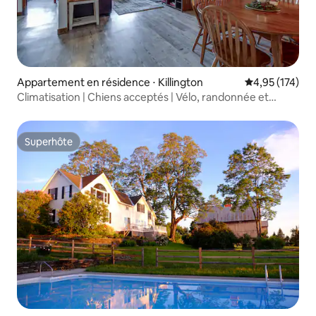
Appartement en résidence ⋅ Killington
Évaluation moy
4,95 (174)
Climatisation | Chiens acceptés | Vélo, randonnée et
détente
Superhôte
Superhôte