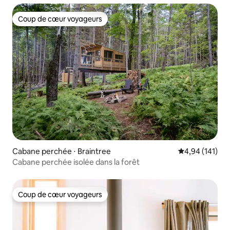
Coup de cœur voyageurs
Coup de cœur voyageurs
Cabane perchée ⋅ Braintree
Évaluation moy
4,94 (141)
Cabane perchée isolée dans la forêt
Coup de cœur voyageurs
Coup de cœur voyageurs