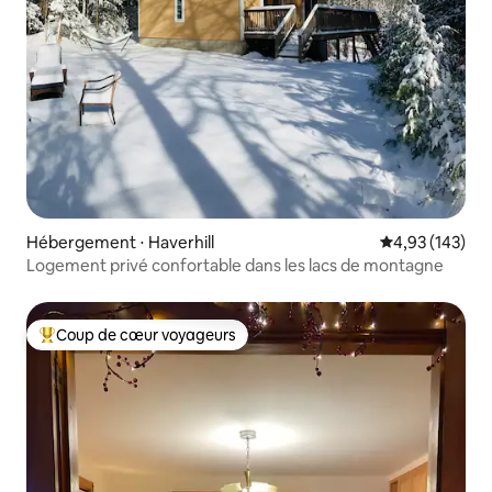
Hébergement ⋅ Haverhill
Évaluation moy
4,93 (143)
Logement privé confortable dans les lacs de montagne
Coup de cœur voyageurs
Coups de cœur voyageurs les plus appréciés