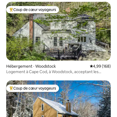
Coup de cœur voyageurs
Coups de cœur voyageurs les plus appréciés
Hébergement ⋅ Woodstock
Évaluation moy
4,99 (168)
Logement à Cape Cod, à Woodstock, acceptant les
animaux et boisé
Coup de cœur voyageurs
Coups de cœur voyageurs les plus appréciés