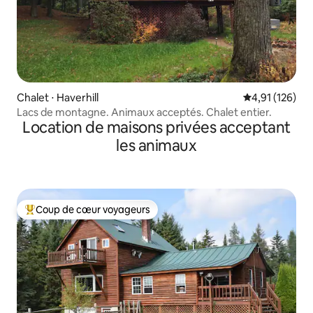
Chalet ⋅ Haverhill
Évaluation moy
4,91 (126)
Lacs de montagne. Animaux acceptés. Chalet entier.
Location de maisons privées acceptant
les animaux
Coup de cœur voyageurs
Coups de cœur voyageurs les plus appréciés