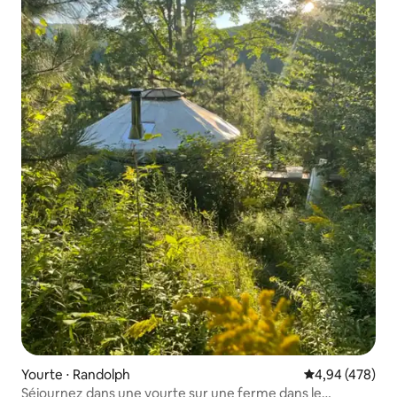
Yourte ⋅ Randolph
Évaluation moy
4,94 (478)
Séjournez dans une yourte sur une ferme dans le