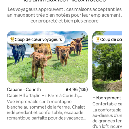
Les voyageurs approuvent : ces maisons acceptant les
animaux sont très bien notées pour leur emplacement,
leur propreté et bien plus encore.
Coup de cœur voyageurs
Coup de cœur 
Coups de cœur voyageurs les plus appréciés
Coups de cœur vo
Cabane ⋅ Corinth
Évaluation moyenne sur la base 
4,96 (135)
Cabin Hill à Taplin Hill Farm à Corinth,
Hébergement ⋅ Fa
Vermont
Vue imprenable sur la montagne
Confortable caban
blanche au sommet de la ferme. Chalet
arbres avec jacuzz
La confortable B
indépendant et confortable, escapade
au-dessus d'une be
romantique parfaite pour des vacances,
de grandes fenêtre
idéal pour les écrivains/artistes ou,
d'un loft incurvé 
comme les propriétaires, pour les