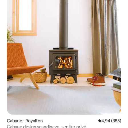
Cabane ⋅ Royalton
Évaluation moy
4,94 (385)
Cabane design scandinave, sentier privé