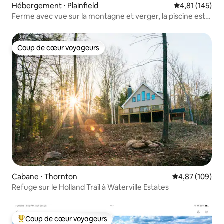
Hébergement ⋅ Plainfield
Évaluation moy
4,81 (145)
Ferme avec vue sur la montagne et verger, la piscine est
ouverte !
Coup de cœur voyageurs
Coup de cœur voyageurs
Cabane ⋅ Thornton
Évaluation moy
4,87 (109)
Refuge sur le Holland Trail à Waterville Estates
Coup de cœur voyageurs
Coups de cœur voyageurs les plus appréciés