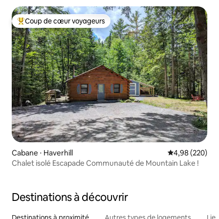
Coup de cœur voyageurs
Coups de cœur voyageurs les plus appréciés
Cabane ⋅ Haverhill
Évaluation moy
4,98 (220)
Chalet isolé Escapade Communauté de Mountain Lake !
Destinations à découvrir
Destinations à proximité
Autres types de logements
Lie