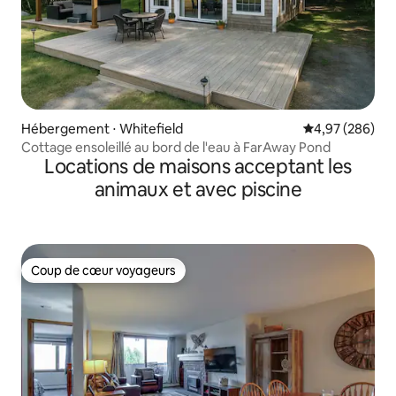
Hébergement ⋅ Whitefield
Évaluation moy
4,97 (286)
Cottage ensoleillé au bord de l'eau à FarAway Pond
Locations de maisons acceptant les
animaux et avec piscine
Coup de cœur voyageurs
Coup de cœur voyageurs