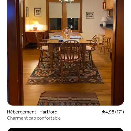
Hébergement ⋅ Hartford
Évaluation moy
4,98 (171)
Charmant cap confortable