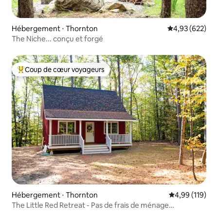
Hébergement ⋅ Thornton
Évaluation moy
4,93 (622)
The Niche... conçu et forgé
Coup de cœur voyageurs
Coups de cœur voyageurs les plus appréciés
Hébergement ⋅ Thornton
Évaluation moy
4,99 (119)
The Little Red Retreat - Pas de frais de ménage
supplémentaires