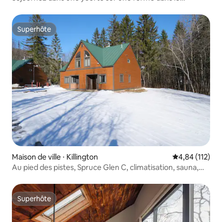
Vermont
Superhôte
Superhôte
Maison de ville ⋅ Killington
Évaluation moy
4,84 (112)
Au pied des pistes, Spruce Glen C, climatisation, sauna,
cheminée
Superhôte
Superhôte