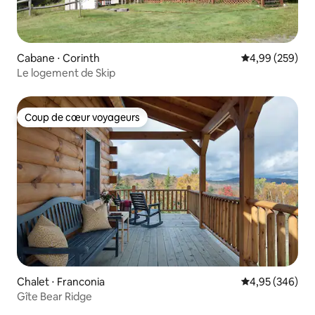
Cabane ⋅ Corinth
Évaluation moy
4,99 (259)
Le logement de Skip
Coup de cœur voyageurs
Coup de cœur voyageurs
Chalet ⋅ Franconia
Évaluation moy
4,95 (346)
Gîte Bear Ridge