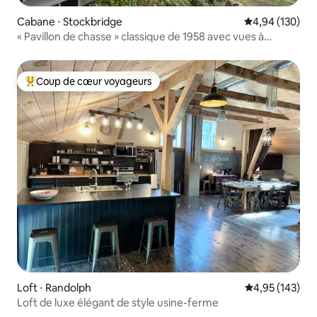
Cabane ⋅ Stockbridge
Évaluation moy
4,94 (130)
« Pavillon de chasse » classique de 1958 avec vues à
couper le souffle
Coup de cœur voyageurs
Coups de cœur voyageurs les plus appréciés
Loft ⋅ Randolph
Évaluation moy
4,95 (143)
Loft de luxe élégant de style usine-ferme