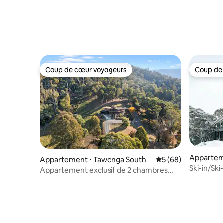
Coup de cœur voyageurs
Coup de
Coup de cœur voyageurs
Coup de
Apparteme
Appartement ⋅ Tawonga South
Évaluation moyenne 
5 (68)
Ski-in/Ski
Appartement exclusif de 2 chambres
Eagles Nest Hideaway