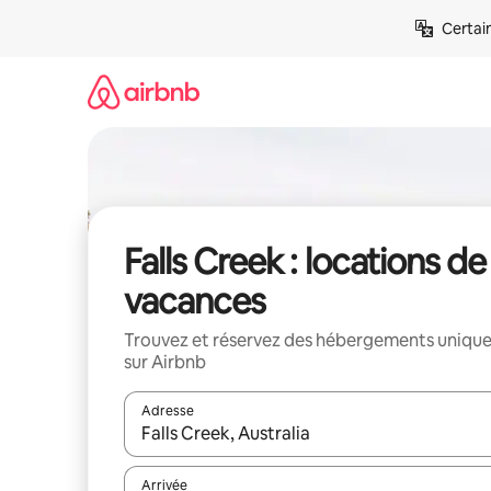
Aller
Certai
directement
au
contenu
Falls Creek : locations de
vacances
Trouvez et réservez des hébergements uniqu
sur Airbnb
Adresse
Lorsque les résultats s'affichent, utilisez les flèc
Arrivée