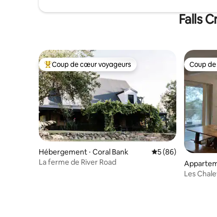
Falls 
Coup de cœur voyageurs
Coup de
Coups de cœur voyageurs les plus appréciés
Coup de
Hébergement ⋅ Coral Bank
Évaluation moyenne 
5 (86)
La ferme de River Road
Apparteme
Les Chalet