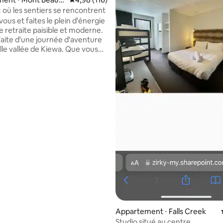
: où les sentiers se rencontrent
ous et faites le plein d'énergie
e retraite paisible et moderne.
rfaite d'une journée d'aventure
lle vallée de Kiewa. Que vous
e de skier, de monter à cheval,
u golf, de pêcher, de faire du
 la randonnée ou simplement
étendre et d'admirer la beauté
ée, vous aurez une base
e au Days End. Idéalement situé
 pas de la ville, vous trouverez
arché, des cafés, une piscine
bs. À seulement 30 minutes en
 Falls Creek, à côté du Big Hill
et à proximité de la rivière.
Appartement ⋅ Falls Creek
Studio situé au centre