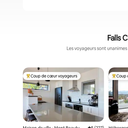
Falls 
Les voyageurs sont unanimes 
Coup de cœur voyageurs
Coup 
Coups de cœur voyageurs les plus appréciés
Coups de
Maison de ville ⋅ Mont Beauty
Évaluation moyenne s
5 (227)
Hébergem