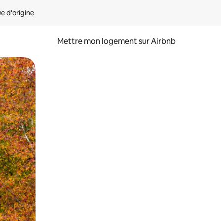
ue d'origine
Mettre mon logement sur Airbnb
sant glisser.