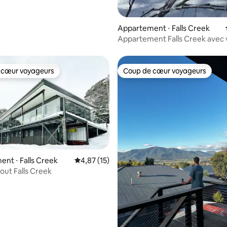
Appartement ⋅ Falls Creek
Appartement Falls Creek avec
 cœur voyageurs
Coup de cœur voyageurs
 cœur voyageurs
Coup de cœur voyageurs
nt ⋅ Falls Creek
Évaluation moyenne sur la base de 15 comme
4,87 (15)
sur la base de 68 commentaires : 5 sur 5
-out Falls Creek