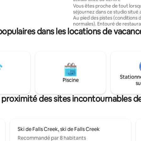
Vous êtes proche de tout lorsq
séjournez dans ce studio situé 
Au pied des pistes (conditions 
normales). Entouré de restaura
pulaires dans les locations de vacance
cafés, bars et endroits confort
se détendre au coin du feu. Un
restaurant sur place permet de
facilement. Un plateau/bouilloi
cafetière ainsi qu'un micro-on
permettent de rentrer à la mai
le déjeuner ou une collation, ou
dans le studio pour un repas le s
Stationn
Sauna, local à skis commun, loc
Piscine
su
séchage, location de skis dans l
complexe. Accès direct à l'exté
le couloir arrière.
 proximité des sites incontournables de
Ski de Falls Creek, ski de Falls Creek
Recommandé par 8 habitants