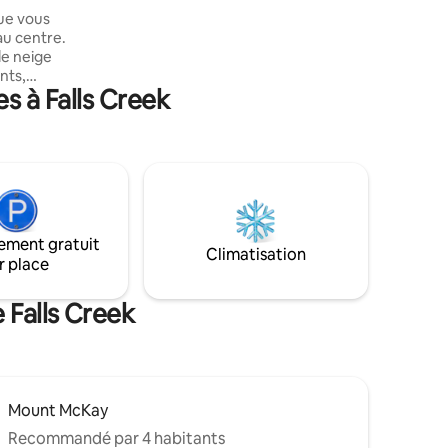
ue vous
au centre.
de neige
nts,
s à Falls Creek
ables pour
 dîner
re et une
des vous
son pour
 de rester
oir.
ement gratuit
al de
Climatisation
r place
e
rieur par
 Falls Creek
Mount McKay
Recommandé par 4 habitants