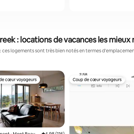
Creek : locations de vacances les mieux
: ces logements sont très bien notés en termes d'emplacement
de cœur voyageurs
Coup de cœur voyageurs
 cœur voyageurs les plus appréciés
Coup de cœur voyageurs
ur la base de 227 commentaires : 5 sur 5
ent ⋅ Mont Beaut
Évaluation moyenne sur la base de 116 comme
4,98 (116)