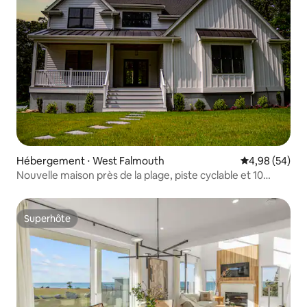
Hébergement ⋅ West Falmouth
Évaluation mo
4,98 (54)
Nouvelle maison près de la plage, piste cyclable et 10
couchages !
Superhôte
Superhôte