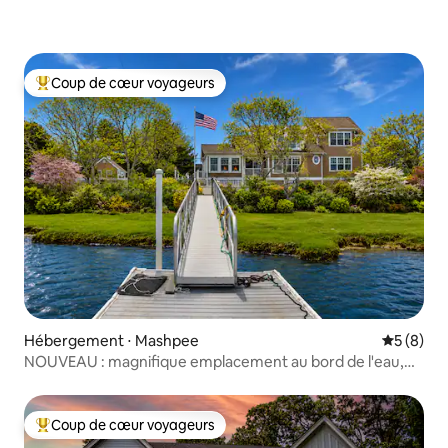
Coup de cœur voyageurs
Coups de cœur voyageurs les plus appréciés
Hébergement ⋅ Mashpee
Évaluatio
5 (8)
NOUVEAU : magnifique emplacement au bord de l'eau,
brasero et ponton privé
Coup de cœur voyageurs
Coups de cœur voyageurs les plus appréciés