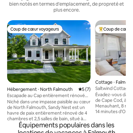
bien notés en termes d'emplacement, de propreté et
plus encore.
Coup de cœur voyageurs
Coup de cœur 
Coup de cœur voyageurs
Coups de cœur vo
Cottage ⋅ Falmou
Saltwind Cottage 
Hébergement ⋅ North Falmouth
Évaluation moyenne sur la 
5 (7)
plage • Cheminée 
Évadez-vous dans 
Escapade au Cap entièrement rénovée
de Cape Cod, à se
– North Falmouth
Niché dans une impasse paisible au cœur
Menauhant, 8 minu
de North Falmouth, Sandy Nest est un
14 minutes d'Old S
havre de paix entièrement rénové de 4
Adorablement déc
chambres et 2,5 salles de bain, situé à
côtier, elle dispos
Équipements populaires dans les
Cape Cod et conçu pour des escapades
d'une cheminée à 
familiales reposantes. Marchez
locations de vacances à Falmouth