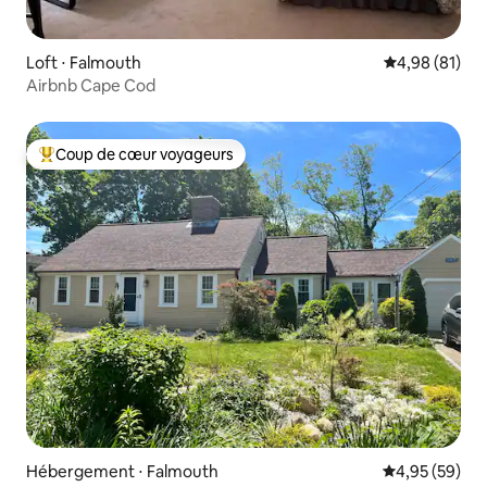
Loft ⋅ Falmouth
Évaluation mo
4,98 (81)
Airbnb Cape Cod
Coup de cœur voyageurs
Coups de cœur voyageurs les plus appréciés
Hébergement ⋅ Falmouth
Évaluation mo
4,95 (59)