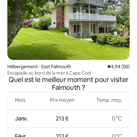
Hébergement ⋅ East Falmouth
Évaluation mo
4,94 (50)
Escapade au bord de la mer à Cape Cod
Quel est le meilleur moment pour visiter
Falmouth ?
Mois
Prix moyen
Temp. moy.
Janv.
213 €
0 °C
Févr.
212 €
0 °C