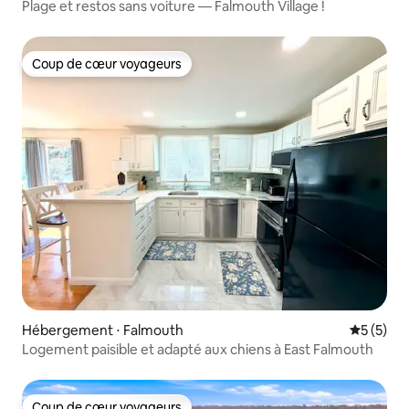
Plage et restos sans voiture — Falmouth Village !
Coup de cœur voyageurs
Coup de cœur voyageurs
Hébergement ⋅ Falmouth
Évaluatio
5 (5)
Logement paisible et adapté aux chiens à East Falmouth
Coup de cœur voyageurs