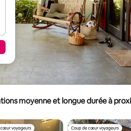
tions moyenne et longue durée à prox
 cœur voyageurs
Coup de cœur voyageurs
 cœur voyageurs
Coup de cœur voyageurs