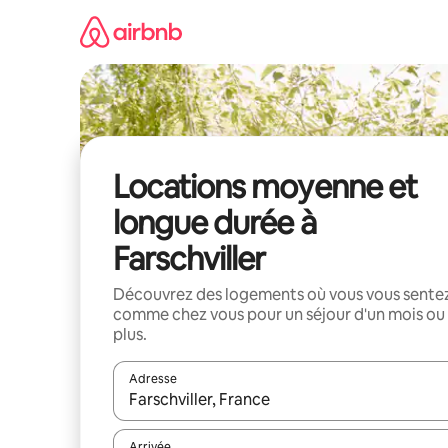
Aller
directement
au
contenu
Locations moyenne et
longue durée à
Farschviller
Découvrez des logements où vous vous sente
comme chez vous pour un séjour d'un mois ou
plus.
Adresse
Lorsque les résultats s'affichent, utilisez les flèc
Arrivée