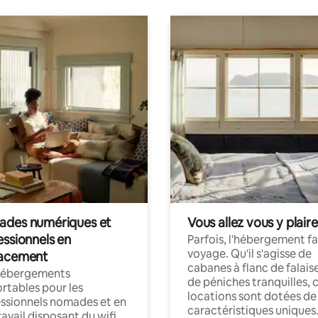
des numériques et
Vous allez vous y plaire
essionnels en
Parfois, l'hébergement fai
voyage. Qu'il s'agisse de
acement
cabanes à flanc de falais
hébergements
de péniches tranquilles, 
rtables pour les
locations sont dotées de
ssionnels nomades et en
caractéristiques uniques
ravail disposant du wifi