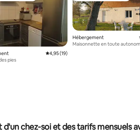
Hébergement
Maisonnette en toute autonom
ment
Évaluation moyenne sur la base de 19 comme
4,95 (19)
des pies
r la base de 11 commentaires : 4,91 sur 5
t d'un chez-soi et des tarifs mensuels 