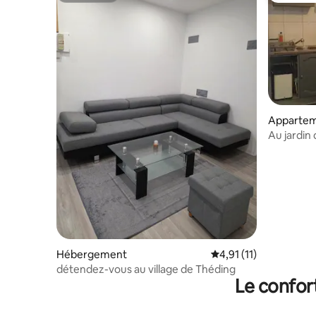
Apparte
Au jardin 
Hébergement
Évaluation moyenne su
4,91 (11)
détendez-vous au village de Théding
Le confor