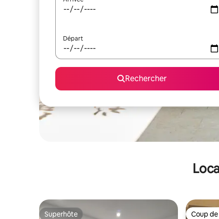
Départ
Rechercher
Loca
Superhôte
Coup de
Superhôte
Coup de