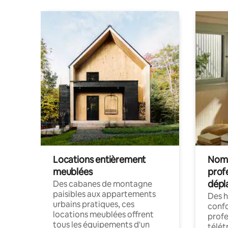
Locations entièrement
Noma
meublées
prof
dépl
Des cabanes de montagne
paisibles aux appartements
Des 
urbains pratiques, ces
confo
locations meublées offrent
profe
tous les équipements d'un
télét