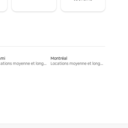
ami
Montréal
Locations moyenne et longue durée
Locations moyenne et longue durée