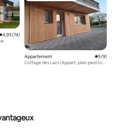
Évaluation moyenne sur la base de 74 commentaires : 4,93 sur 5
4,93 (74)
ie
ntaires : 4,95 sur 5
Appartement
Évaluation moyenn
5 (9)
Cottage des Lacs (Appart. plain pied tout
équipé)
avantageux