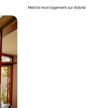
Mettre mon logement sur Airbnb
sant glisser.