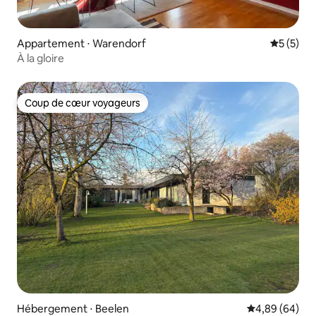
Appartement ⋅ Warendorf
Évaluatio
5 (5)
À la gloire
Coup de cœur voyageurs
Coup de cœur voyageurs
Hébergement ⋅ Beelen
Évaluation mo
4,89 (64)