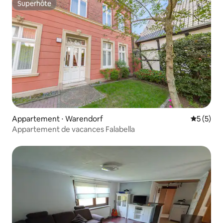
Superhôte
Superhôte
Appartement ⋅ Warendorf
Évaluatio
5 (5)
Appartement de vacances Falabella