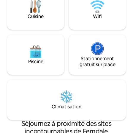
l’océan (à 1,5 kilo
Nous vous enverrons un lien lors de la
solide ; bois de ch
réservation. Suivez-nous sur Instagram !
allume-feu. Douch
@ferndaleairbnb.
Cuisine
Wifi
toilettes à chasse 
ambiant ; pas d’éle
Internet/Wi-Fi Sta
le monde entier.
Stationnement
Piscine
gratuit sur place
Climatisation
Séjournez à proximité des sites
incontournables de Ferndale