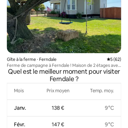
Gîte à la ferme ⋅ Ferndale
Évaluation
5 (62)
Ferme de campagne à Ferndale ! Maison de 2 étages avec
Quel est le meilleur moment pour visiter
3 chambres.
Ferndale ?
Mois
Prix moyen
Temp. moy.
Janv.
138 €
9 °C
Févr.
147 €
9 °C