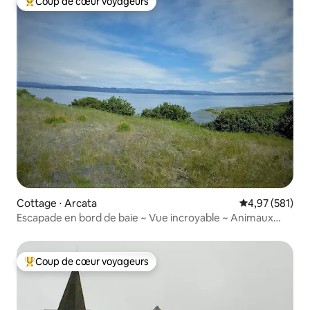
Coup de cœur voyageurs
Coups de cœur voyageurs les plus appréciés
Cottage ⋅ Arcata
Évaluation moy
4,97 (581)
Escapade en bord de baie ~ Vue incroyable ~ Animaux
acceptés
Coup de cœur voyageurs
Coups de cœur voyageurs les plus appréciés