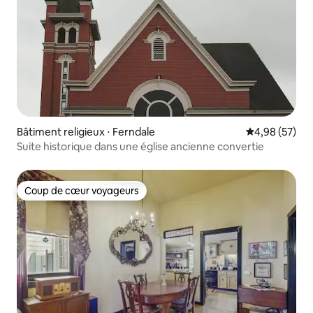
Bâtiment religieux ⋅ Ferndale
Évaluation mo
4,98 (57)
Suite historique dans une église ancienne convertie
Coup de cœur voyageurs
Coup de cœur voyageurs