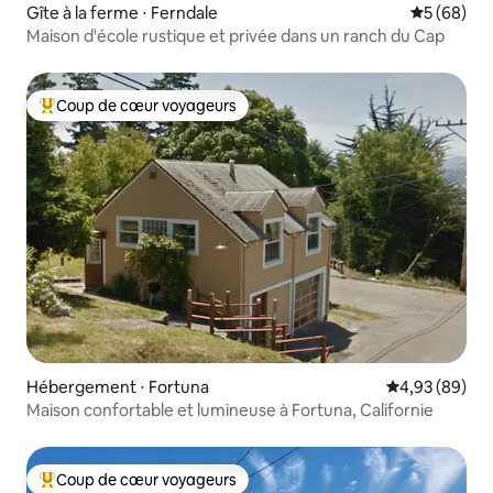
Gîte à la ferme ⋅ Ferndale
Évaluation
5 (68)
Maison d'école rustique et privée dans un ranch du Cap
Coup de cœur voyageurs
Coups de cœur voyageurs les plus appréciés
Hébergement ⋅ Fortuna
Évaluation mo
4,93 (89)
Maison confortable et lumineuse à Fortuna, Californie
Coup de cœur voyageurs
Coups de cœur voyageurs les plus appréciés