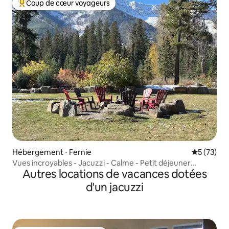
Coup de cœur voyageurs
Coups de cœur voyageurs les plus appréciés
Hébergement ⋅ Fernie
Évaluation
5 (73)
Vues incroyables - Jacuzzi - Calme - Petit déjeuner
Autres locations de vacances dotées
disponible
d'un jacuzzi