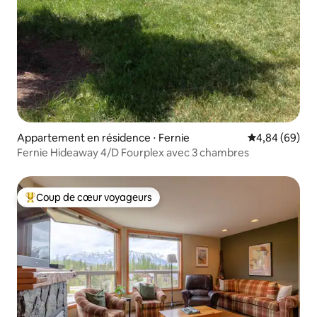
Appartement en résidence ⋅ Fernie
Évaluation mo
4,84 (69)
Fernie Hideaway 4/D Fourplex avec 3 chambres
Coup de cœur voyageurs
Coups de cœur voyageurs les plus appréciés