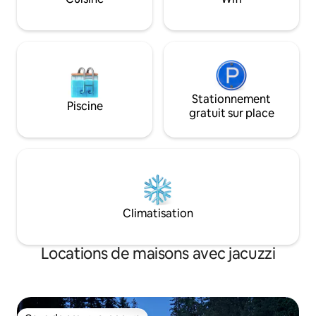
gratuit avec stat
montagne. Réservez dès maintenant
supplémentaire.
également pour l'été – lorsque le
Fernie Alpine Resort rouvrira pour le
VTT, la randonnée et les remontées
mécaniques panoramiques.
Stationnement
Piscine
gratuit sur place
Climatisation
Locations de maisons avec jacuzzi