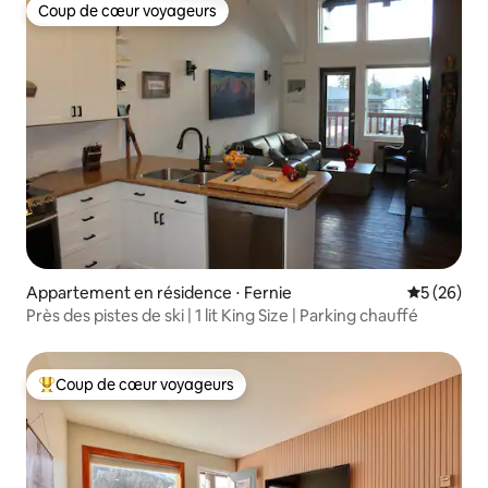
Coup de cœur voyageurs
Coup de cœur voyageurs
Appartement en résidence ⋅ Fernie
Évaluation
5 (26)
Près des pistes de ski | 1 lit King Size | Parking chauffé
Coup de cœur voyageurs
Coups de cœur voyageurs les plus appréciés