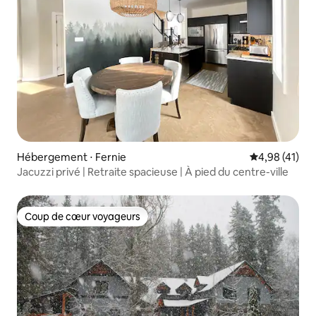
Hébergement ⋅ Fernie
Évaluation mo
4,98 (41)
Jacuzzi privé | Retraite spacieuse | À pied du centre-ville
Coup de cœur voyageurs
Coup de cœur voyageurs