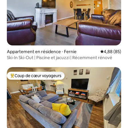
Appartement en résidence ⋅ Fernie
Évaluation mo
4,88 (85)
Ski-In Ski-Out | Piscine et jacuzzi | Récemment rénové
Coup de cœur voyageurs
Coups de cœur voyageurs les plus appréciés