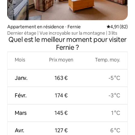
Appartement en résidence ⋅ Fernie
Évaluation mo
4,91 (82)
Dernier étage | Vue incroyable sur la montagne | 3 lits
Quel est le meilleur moment pour visiter
Fernie ?
Mois
Prix moyen
Temp. moy.
Janv.
163 €
-5 °C
Févr.
174 €
-3 °C
Mars
145 €
1 °C
Avr.
127 €
6 °C