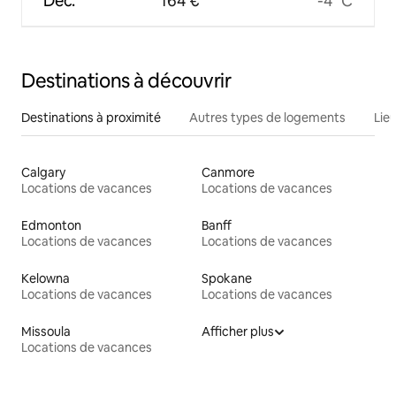
Déc.
164 €
-4 °C
Destinations à découvrir
Destinations à proximité
Autres types de logements
Lie
Calgary
Canmore
Locations de vacances
Locations de vacances
Edmonton
Banff
Locations de vacances
Locations de vacances
Kelowna
Spokane
Locations de vacances
Locations de vacances
Missoula
Afficher plus
Locations de vacances