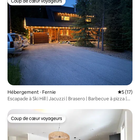
Coup de cœur voyageurs
Coup de cœur voyageurs
Hébergement ⋅ Fernie
Évaluation
5 (17)
Escapade à Ski Hill | Jacuzzi | Brasero | Barbecue à pizza |
Impeccable
Coup de cœur voyageurs
Coup de cœur voyageurs