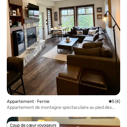
Appartement ⋅ Fernie
Évaluatio
5 (4)
Appartement de montagne spectaculaire au pied des
pistes avec clim
Coup de cœur voyageurs