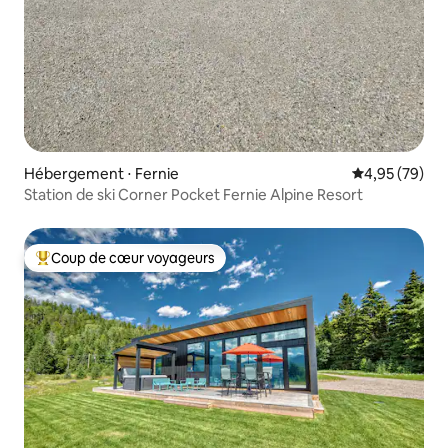
Hébergement ⋅ Fernie
Évaluation mo
4,95 (79)
Station de ski Corner Pocket Fernie Alpine Resort
Coup de cœur voyageurs
Coups de cœur voyageurs les plus appréciés