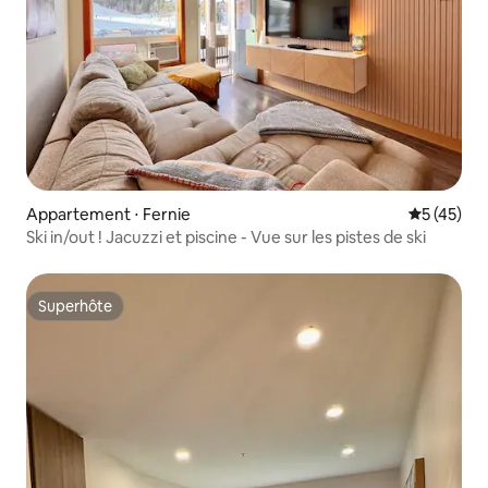
Appartement ⋅ Fernie
Évaluation
5 (45)
Ski in/out ! Jacuzzi et piscine - Vue sur les pistes de ski
Superhôte
Superhôte