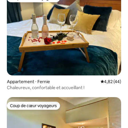
Coup de cœur voyageurs
Appartement ⋅ Fernie
Évaluation mo
4,82 (44)
Chaleureux, confortable et accueillant !
Coup de cœur voyageurs
Coup de cœur voyageurs