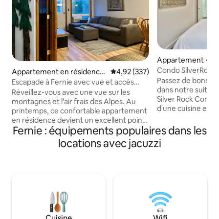
Appartement ⋅ Fe
Condo SilverRock
Appartement en résidence
Évaluation moyenne sur la base 
4,92 (337)
Passez de bons m
⋅ Fernie
Escapade à Fernie avec vue et accès
dans notre suite 
direct aux pistes
Réveillez-vous avec une vue sur les
Silver Rock Condos
montagnes et l'air frais des Alpes. Au
d'une cuisine ent
printemps, ce confortable appartement
d'une cheminée, de
en résidence devient un excellent point
d'un patio confor
Fernie : équipements populaires dans les
de départ pour se détendre, se
Un lit Queen Size 
ressourcer ou travailler à distance dans
locations avec jacuzzi
matelas en mouss
un cadre calme. Explorez des sentiers de
forme. Le service 
randonnée pittoresques, des boutiques
parfait pour le télé
locales et des cafés pleins de charme, ou
Amazon Prime, Dis
tout simplement détendez-vous et
4K 55 pouces sont i
profitez du rythme plus tranquille de la
piscine sur place
basse saison. Idéale pour les couples, les
jacuzzi extérieur, d
petites familles ou toute personne à la
Stationnement sou
recherche d'une escapade calme à la
Cuisine
Wifi