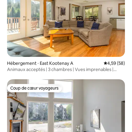
Hébergement ⋅ East Kootenay A
Évaluation mo
4,59 (58)
Animaux acceptés | 3 chambres | Vues imprenables |
Jacuzzi
Coup de cœur voyageurs
Coup de cœur voyageurs