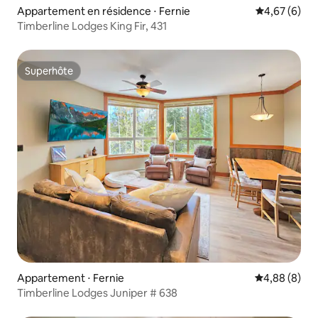
Appartement en résidence ⋅ Fernie
Évaluation m
4,67 (6)
Timberline Lodges King Fir, 431
Superhôte
Superhôte
Appartement ⋅ Fernie
Évaluation m
4,88 (8)
Timberline Lodges Juniper # 638