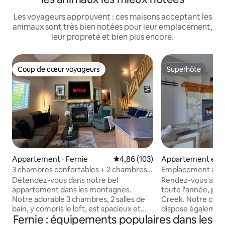
Les voyageurs approuvent : ces maisons acceptant les
animaux sont très bien notées pour leur emplacement,
leur propreté et bien plus encore.
Coup de cœur voyageurs
Superhôte
Coup de cœur voyageurs
Superhôte
Appartement ⋅ Fernie
Évaluation moyenne sur la base 
4,86 (103)
Appartement en r
Fernie
3 chambres confortables + 2 chambres
Emplacement au pied
complètes avec loft | À 5 minutes de Ski
Jacuzzis, piscine e
Détendez-vous dans notre bel
Rendez-vous au c
Hill et de la ville ! | Vue sur la montagne à
appartement dans les montagnes.
toute l'année, pou
360° !
Notre adorable 3 chambres, 2 salles de
Creek. Notre con
bain, y compris le loft, est spacieux et
dispose également
Fernie : équipements populaires dans les
comprend toutes les commodités dont
deux personnes s