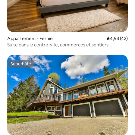
Appartement ⋅ Fernie
Évaluation mo
4,93 (42)
Suite dans le centre-ville, commerces et sentiers
accessibles à pied
Superhôte
Superhôte