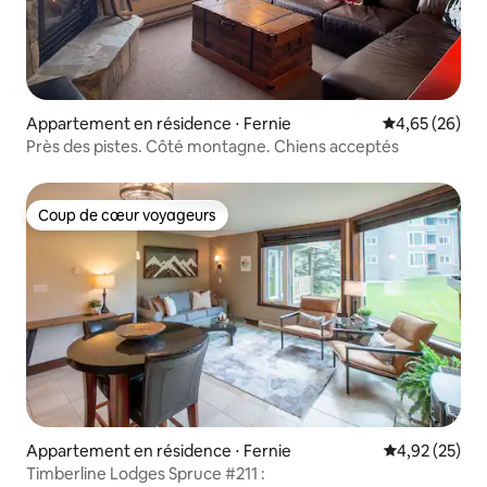
Appartement en résidence ⋅ Fernie
Évaluation mo
4,65 (26)
Près des pistes. Côté montagne. Chiens acceptés
Coup de cœur voyageurs
Coup de cœur voyageurs
Appartement en résidence ⋅ Fernie
Évaluation mo
4,92 (25)
Timberline Lodges Spruce #211 :