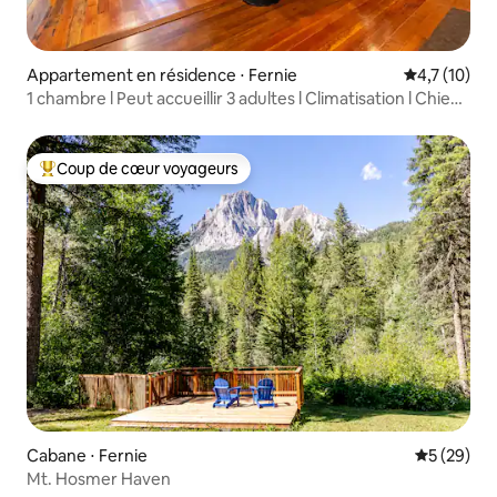
Appartement en résidence ⋅ Fernie
Évaluation m
4,7 (10)
1 chambre l Peut accueillir 3 adultes l Climatisation l Chiens
acceptés
Coup de cœur voyageurs
Coups de cœur voyageurs les plus appréciés
Cabane ⋅ Fernie
Évaluation
5 (29)
Mt. Hosmer Haven