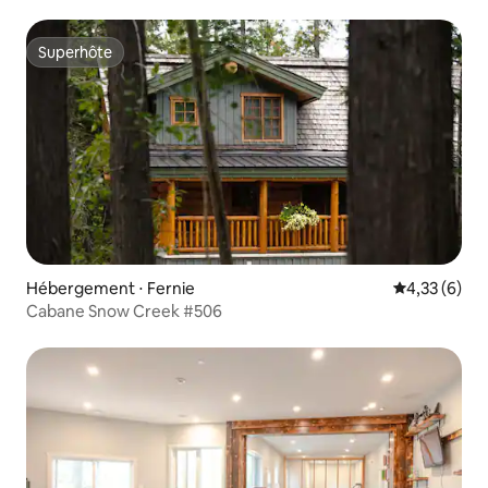
Superhôte
Superhôte
Hébergement ⋅ Fernie
Évaluation m
4,33 (6)
Cabane Snow Creek #506