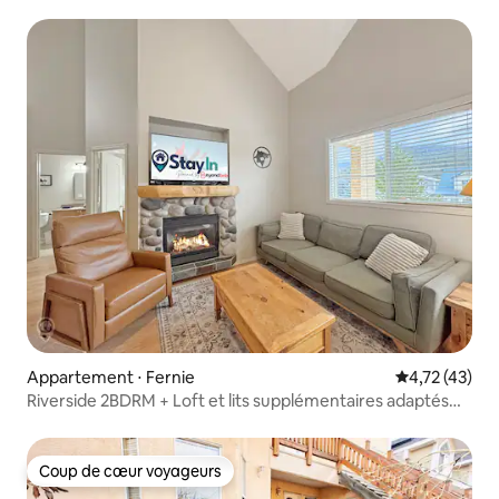
Appartement ⋅ Fernie
Évaluation mo
4,72 (43)
Riverside 2BDRM + Loft et lits supplémentaires adaptés
aux animaux de compagnie
Coup de cœur voyageurs
Coup de cœur voyageurs