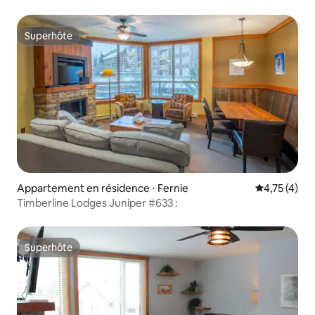
Superhôte
Superhôte
Appartement en résidence ⋅ Fernie
Évaluation m
4,75 (4)
Timberline Lodges Juniper #633 :
Superhôte
Superhôte