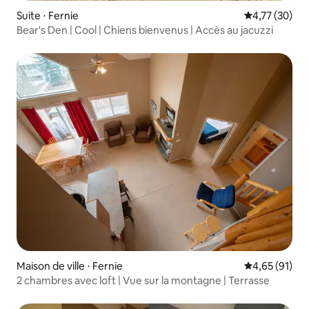
Suite ⋅ Fernie
Évaluation mo
4,77 (30)
Bear's Den | Cool | Chiens bienvenus | Accès au jacuzzi
Maison de ville ⋅ Fernie
Évaluation mo
4,65 (91)
2 chambres avec loft | Vue sur la montagne | Terrasse