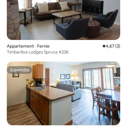
Appartement ⋅ Fernie
Évaluation m
4,67 (3)
Timberline Lodges Spruce #236
Superhôte
Superhôte