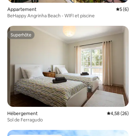
Appartement
Évaluatio
5 (6)
BeHappy Angrinha Beach - WIFI et piscine
Superhôte
Superhôte
Hébergement
Évaluation mo
4,58 (26)
Sol de Ferragudo