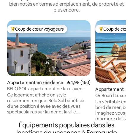
bien notés en termes d'emplacement, de propreté et
plus encore.
Coup de cœur voyageurs
Coup de cœur 
Coups de cœur voyageurs les plus appréciés
Coups de cœur vo
Appartement en résidence
Évaluation moyenne sur la base 
4,98 (160)
BELO SOL appartement de luxe avec
Appartement
vue sur la mer
Ce logement affiche un style
OnBoard Luxury l 
résolument unique. Belo Sol bénéficie
vue panoramique s
Un véritable empl
d'une position élevée avec des vues
bord de mer, béni 
spectaculaires sur la mer et la ville.
Imaginez vous réve
L'appartement dispose d'une chambre,
murmure des vague
d'une salle d'eau, d'une cuisine et d'un
Équipements populaires dans les
le rivage. Ouvrez 
toit privé. Piscine commune et parking
accueilli par une 
locations de vacances à Ferragudo