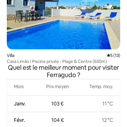
Villa
Évaluation
5 (13)
Casa Limão | Piscine privée - Plage & Centre (650m)
Quel est le meilleur moment pour visiter
Ferragudo ?
Mois
Prix moyen
Temp. moy.
Janv.
103 €
11 °C
Févr.
104 €
12 °C