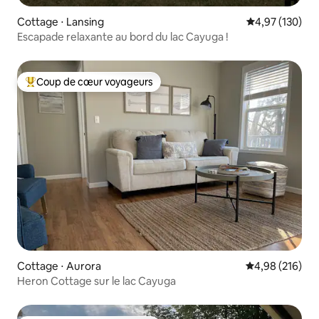
Cottage ⋅ Lansing
Évaluation moy
4,97 (130)
Escapade relaxante au bord du lac Cayuga !
Coup de cœur voyageurs
Coups de cœur voyageurs les plus appréciés
Cottage ⋅ Aurora
Évaluation moy
4,98 (216)
Heron Cottage sur le lac Cayuga