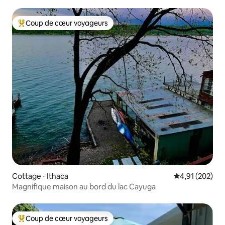
Coup de cœur voyageurs
Coups de cœur voyageurs les plus appréciés
Cottage ⋅ Ithaca
Évaluation moy
4,91 (202)
Magnifique maison au bord du lac Cayuga
Coup de cœur voyageurs
Coups de cœur voyageurs les plus appréciés