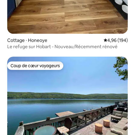
Cottage ⋅ Honeoye
Évaluation moy
4,96 (194)
Le refuge sur Hobart - Nouveau/Récemment rénové
Coup de cœur voyageurs
Coup de cœur voyageurs