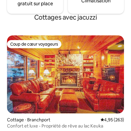
Climatisation
gratuit sur place
Cottages avec jacuzzi
Coup de cœur voyageurs
Coup de cœur voyageurs
Cottage ⋅ Branchport
Évaluation moy
4,95 (263)
Confort et luxe - Propriété de rêve au lac Keuka