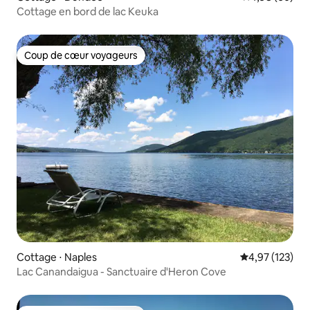
Cottage en bord de lac Keuka
Coup de cœur voyageurs
Coup de cœur voyageurs
Cottage ⋅ Naples
Évaluation moy
4,97 (123)
Lac Canandaigua - Sanctuaire d'Heron Cove