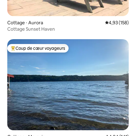
Cottage ⋅ Aurora
Évaluation moy
4,93 (158)
Cottage Sunset Haven
Coup de cœur voyageurs
Coups de cœur voyageurs les plus appréciés