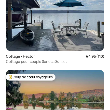
Cottage ⋅ Hector
Évaluation moy
4,95 (110)
Cottage pour couple Seneca Sunset
Coup de cœur voyageurs
Coups de cœur voyageurs les plus appréciés