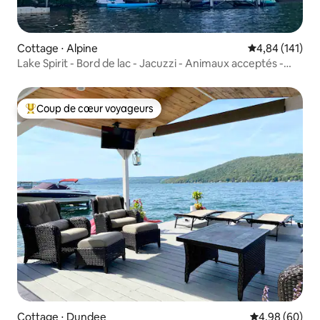
Cottage ⋅ Alpine
Évaluation moy
4,84 (141)
Lake Spirit - Bord de lac - Jacuzzi - Animaux acceptés -
Bateaux
Coup de cœur voyageurs
Coups de cœur voyageurs les plus appréciés
Cottage ⋅ Dundee
Évaluation mo
4,98 (60)