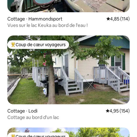
Cottage ⋅ Hammondsport
Évaluation moy
4,85 (114)
Vues sur le lac Keuka au bord de l'eau !
Coup de cœur voyageurs
Coups de cœur voyageurs les plus appréciés
Cottage ⋅ Lodi
Évaluation moy
4,95 (154)
Cottage au bord d'un lac
Coup de cœur voyageurs