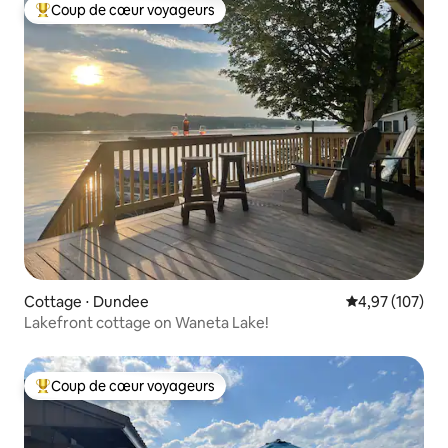
Coup de cœur voyageurs
Coups de cœur voyageurs les plus appréciés
Cottage ⋅ Dundee
Évaluation moy
4,97 (107)
Lakefront cottage on Waneta Lake!
Coup de cœur voyageurs
Coups de cœur voyageurs les plus appréciés