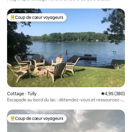
Coup de cœur voyageurs
Coups de cœur voyageurs les plus appréciés
Cottage ⋅ Tully
Évaluation moy
4,95 (380)
Escapade au bord du lac : détendez-vous et ressourcez-
vous sur le lac Song !
Coup de cœur voyageurs
Coups de cœur voyageurs les plus appréciés