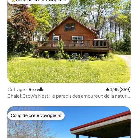
Coups de cœur voyageurs les plus appréciés
Cottage ⋅ Rexville
Évaluation moy
4,95 (369)
Chalet Crow's Nest : le paradis des amoureux de la nature
et des animaux !
Coup de cœur voyageurs
Coup de cœur voyageurs