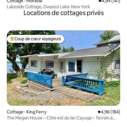
Cottage ⋅ Moravia
Évaluation moy
4,94 (141)
Lakeside Cottage, Owasco Lake-New York
Locations de cottages privés
Coup de cœur voyageurs
Coups de cœur voyageurs les plus appréciés
Cottage ⋅ King Ferry
Évaluation moy
4,96 (184)
The Megan House – Côte est du lac Cayuga – Terrain à
niveau