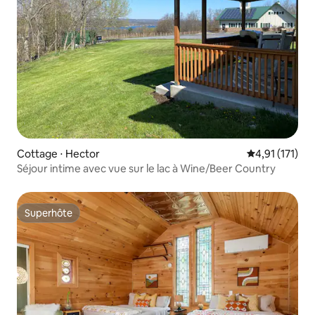
Cottage ⋅ Hector
Évaluation mo
4,91 (171)
Séjour intime avec vue sur le lac à Wine/Beer Country
Superhôte
Superhôte