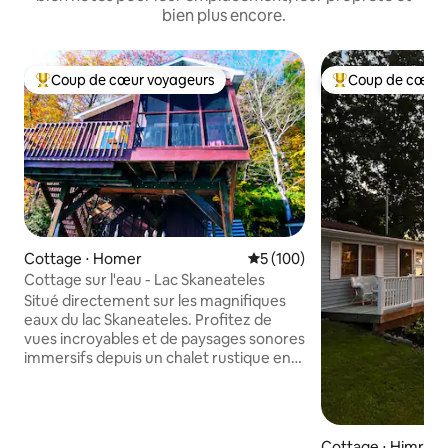
bien plus encore.
Coup de cœur voyageurs
Coup de cœur 
Coups de cœur voyageurs les plus appréciés
Coups de cœur vo
Cottage ⋅ Homer
Évaluation moyenne sur la ba
5 (100)
Cottage sur l'eau - Lac Skaneateles
Situé directement sur les magnifiques
eaux du lac Skaneateles. Profitez de
vues incroyables et de paysages sonores
immersifs depuis un chalet rustique en
pin noueux. Idéal pour les vacances en
petite famille et les retraites en couple.
Capacité d'accueil de 4 à 6 personnes.
Comprend : cuisine rénovée, salle de
Cottage ⋅ Himrod