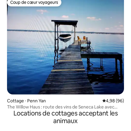
Coup de cœur voyageurs
Coup de cœur voyageurs
Cottage ⋅ Penn Yan
Évaluation mo
4,98 (96)
The Willow Haus : route des vins de Seneca Lake avec
Locations de cottages acceptant les
jacuzzi
animaux