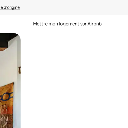
ue d'origine
Mettre mon logement sur Airbnb
sant glisser.