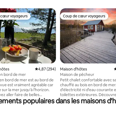
 cœur voyageurs
Coup de cœur voyageurs
 cœur voyageurs
Coup de cœur voyageurs
 la base de 230 commentaires : 4,9 sur 5
hôtes
Évaluation moyenne sur la base de 294 commen
4,87 (294)
Maison d'hôtes
É
en bord de mer
Maison de pêcheur
 en bord de mer est au bord de
Petit chalet confortable avec 
a vue est vraiment agréable car
chauffé au bois en bord de mer
 sur la mer jusqu'à l'horizon.
d'électricité ni d'eau courante et
z aller faire de belles
toilettes extérieures. Découvrez
pements populaires dans les maisons d'h
es ou nager. Peut-être en
estivale authentique dans un c
r une promenade sur la glace.
finlandais avec des couchers de 
rfait si vous avez votre
incroyables dans un endroit ma
t de pêche avec vous, ou un
au milieu de Svedjehamn. Près 