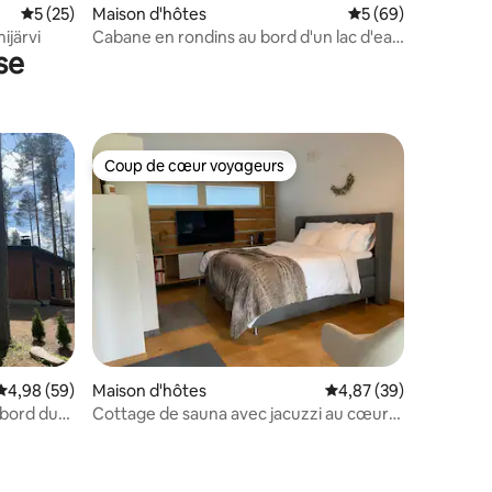
taires : 4,96 sur 5
Évaluation moyenne sur la base de 25 commentaires : 5 sur 5
5 (25)
Maison d'hôtes
Évaluation moyenne
5 (69)
ijärvi
Cabane en rondins au bord d'un lac d'eau
se
claire
Coup de cœur voyageurs
lus appréciés
Coup de cœur voyageurs
Évaluation moyenne sur la base de 59 commentaires : 4,98 sur 5
4,98 (59)
Maison d'hôtes
Évaluation moyenne su
4,87 (39)
 bord du
Cottage de sauna avec jacuzzi au cœur
de Nuuksio