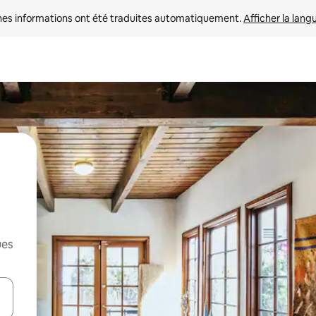
nes informations ont été traduites automatiquement. 
Afficher la lang
ues
hes vers le haut et vers le bas pour les parcourir ou en appuyant et en fai