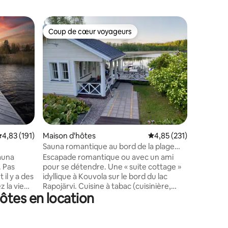
Maison d
Coup de cœur voyageurs
Coup
Coup de cœur voyageurs
Coups d
Bâtiment
paysage d
Le bâtime
cour et s
zone rura
dans le m
Cette pro
seulemen
services. Les poutres apparentes et les
surfaces
ambiance
taires : 4,87 sur 5
valuation moyenne sur la base de 191 commentaires : 4,83 sur 5
4,83 (191)
Maison d'hôtes
Évaluation moyenne sur
4,85 (231)
au salon 
y a une p
Sauna romantique au bord de la plage
une petite
avec salon cuisine
sauna
Escapade romantique ou avec un ami
place de 
. Pas
pour se détendre. Une « suite cottage »
été, les i
 il y a des
idyllique à Kouvola sur le bord du lac
l'hôte, où
 la vie
Rapojärvi. Cuisine à tabac (cuisinière,
ôtes en location
halet
cafetière, bouilloire, micro-ondes), lit
soleil
double, berceau de voyage disponible
gnifique
pour le bébé sur demande, table à
des
manger, TV avec fonte chromée,