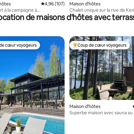
 la base de 118 commentaires : 4,88 sur 5
hôtes
Évaluation moyenne sur la base de 107 commen
4,96 (107)
Maison d'hôtes
let à la campagne à
Chalet unique sur la rive de Kem
ocation de maisons d'hôtes avec terras
mmi
de cœur voyageurs
Coup de cœur voyageurs
 cœur voyageurs les plus appréciés
Coups de cœur voyageurs les p
r la base de 31 commentaires : 4,97 sur 5
Maison d'hôtes
Superbe maison avec sauna au
lac | Pêche | Télétravail