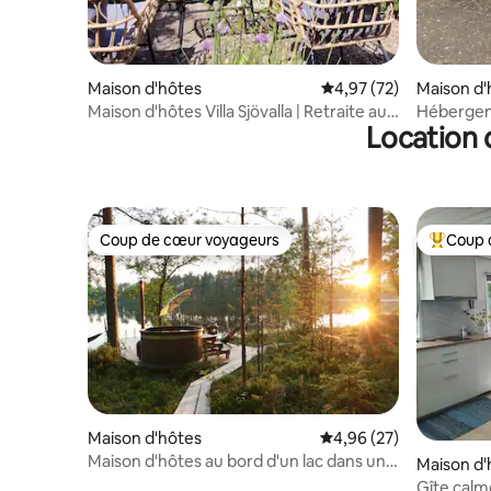
Maison d'hôtes
Évaluation moyenne su
4,97 (72)
Maison d'
Maison d'hôtes Villa Sjövalla | Retraite au
Hébergem
Location 
bord de la mer et climatisation
séances de
Saimaa !
Coup de cœur voyageurs
Coup 
Coup de cœur voyageurs
Coups de
Maison d'hôtes
Évaluation moyenne sur
4,96 (27)
Maison d'hôtes au bord d'un lac dans une
Maison d'
forêt ancienne
Gîte calm