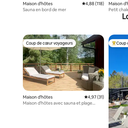
Maison d'hôtes
Évaluation moyenne sur
4,88 (118)
Maison d'
Sauna en bord de mer
Petit cha
L
Kirkkonu
Coup de cœur voyageurs
Coup 
Coup de cœur voyageurs
Coups de
Maison d'hôtes
Évaluation moyenne su
4,97 (31)
Maison d'hôtes avec sauna et plage
privée