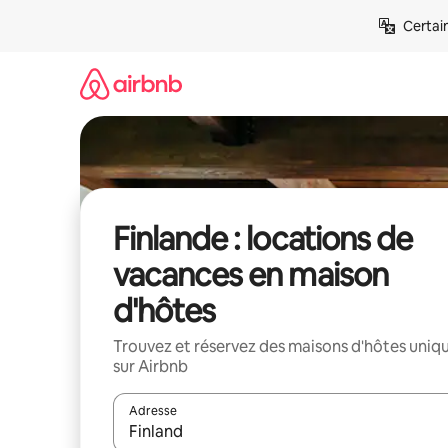
Aller
Certai
directement
au
contenu
Finlande : locations de
vacances en maison
d'hôtes
Trouvez et réservez des maisons d'hôtes uniq
sur Airbnb
Adresse
Lorsque les résultats s'affichent, utilisez les flèc