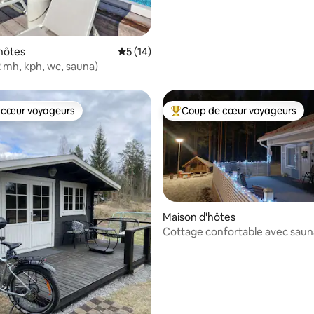
hôtes
Évaluation moyenne sur la base de 14 co
5 (14)
unala (2 mh, kph, wc, sauna)
 cœur voyageurs
Coup de cœur voyageurs
 cœur voyageurs
Coups de cœur voyageurs les p
Maison d'hôtes
Cottage confortable avec saun
Laponie