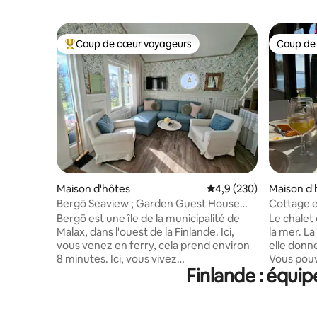
Coup de cœur voyageurs
Coup de
Coups de cœur voyageurs les plus appréciés
Coup de
Maison d'hôtes
Évaluation moyenne sur
4,9 (230)
Maison d'
Bergö Seaview ; Garden Guest House
Cottage 
Apt.
Bergö est une île de la municipalité de
Le chalet
Malax, dans l'ouest de la Finlande. Ici,
la mer. L
vous venez en ferry, cela prend environ
elle donne
8 minutes. Ici, vous vivez
Vous pouve
Finlande : équi
confortablement, à deux pas de la plage,
promenad
du hangar à bateaux, du kiosque et du
hiver pou
camping. Nous avons un joli sentier de
Endroit pa
randonnée sur Bergö. L'appartement est
équipemen