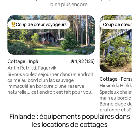
bien plus encore.
Coup de cœur voyageurs
Coup de cœur vo
Coups de cœur voyageurs les plus appréciés
Coup de cœur vo
Cottage ⋅ Ingå
Évaluation moyenne sur la base 
4,92 (125)
Antin Retriitti, Fagervik
Si vous voulez séjourner dans un endroit
Cottage ⋅ Forssa
calme au bord d'un lac sauvage
Hirsimkki Hiekkaan
immaculé en bordure d'une réserve
naturelle... cet endroit est fait pour vous.
Spacieux chalet en
Maison de plage compacte avec de
main au bord d'un 
l'espace pour 1 à 2 personnes, coin
Bonne plage de sab
cuisine sur la terrasse avec
profonde et sûre p
Finlande : équipements populaires dans
réfrigérateur, comptoir et plaques
Ponton privé à disp
chauffantes. Eau froide courante. Un
équipé du chauffa
les locations de cottages
sauna au feu de bois où vous pouvez
cheminée de réserve. Le b
prendre un sauna et vous laver (douche
chauffage est inclu