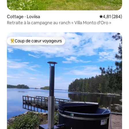
Cottage ⋅ Loviisa
Évaluation moy
4,81 (284)
Retraite à la campagne au ranch « Villa Monto d'Oro »
Coup de cœur voyageurs
Coups de cœur voyageurs les plus appréciés