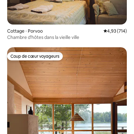
Cottage ⋅ Porvoo
Évaluation moy
4,93 (714)
Chambre d'hôtes dans la vieille ville
Coup de cœur voyageurs
Coup de cœur voyageurs