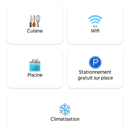
de randonnée). Il y a un abri et un espace
toilettes extérieu
pour faire un feu de camp près de la
Bateau à rames e
plage. Bateau à rames à votre
pêche à dispositio
disposition. Toilettes sèches à
des baies et des 
compostage. Option de trajet en voiture
bois à proximité. D
depuis Inkoo ou Karjaa, envoyez un
de tourisme de nat
Cuisine
Wifi
message et nous nous mettrons
parcs nationaux, s
d'accord.
distance en voiture
Turku ou Tampere
Stationnement
Piscine
gratuit sur place
Climatisation