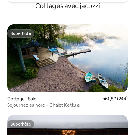
Cottages avec jacuzzi
Superhôte
Superhôte
Cottage ⋅ Salo
Évaluation moy
4,87 (244)
Séjournez au nord – Chalet Kettula
Superhôte
Superhôte