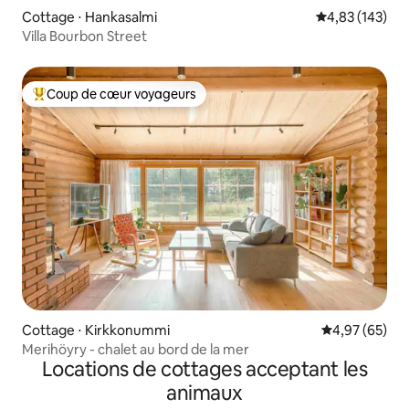
Cottage ⋅ Hankasalmi
Évaluation moy
4,83 (143)
Villa Bourbon Street
Coup de cœur voyageurs
Coups de cœur voyageurs les plus appréciés
Cottage ⋅ Kirkkonummi
Évaluation mo
4,97 (65)
Merihöyry - chalet au bord de la mer
Locations de cottages acceptant les
animaux