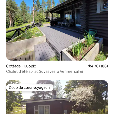
Cottage ⋅ Kuopio
Évaluation moy
4,78 (186)
Chalet d'été au lac Suvasvesi à Vehmersalmi
Coup de cœur voyageurs
Coup de cœur voyageurs