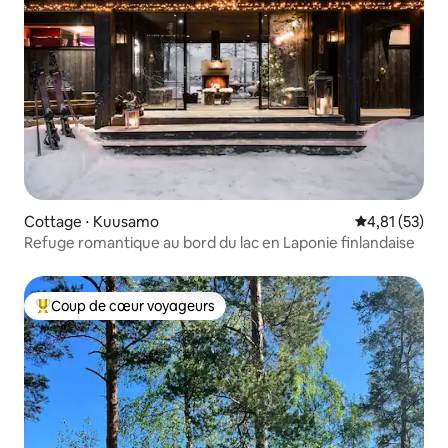
Cottage ⋅ Kuusamo
Évaluation mo
4,81 (53)
Refuge romantique au bord du lac en Laponie finlandaise
Coup de cœur voyageurs
Coups de cœur voyageurs les plus appréciés