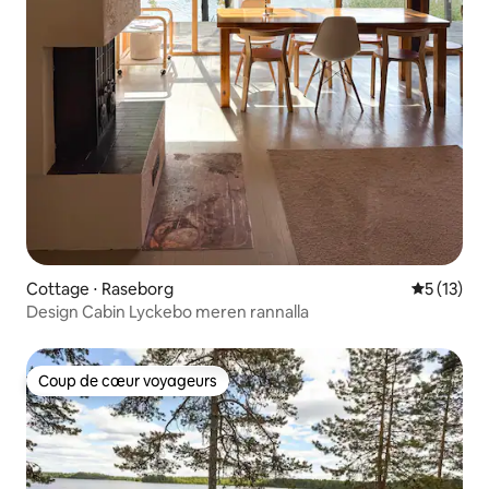
Cottage ⋅ Raseborg
Évaluation
5 (13)
Design Cabin Lyckebo meren rannalla
Coup de cœur voyageurs
Coup de cœur voyageurs