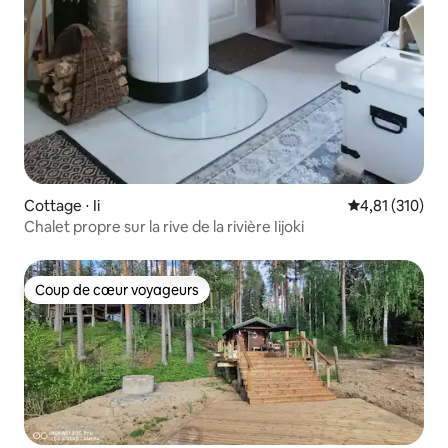
Cottage ⋅ Ii
Évaluation moy
4,81 (310)
Chalet propre sur la rive de la rivière Iijoki
Coup de cœur voyageurs
Coup de cœur voyageurs