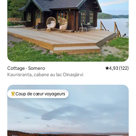
Cottage ⋅ Somero
Évaluation moy
4,93 (122)
Kaurisranta, cabane au lac Oinasjärvi
Coup de cœur voyageurs
Coups de cœur voyageurs les plus appréciés