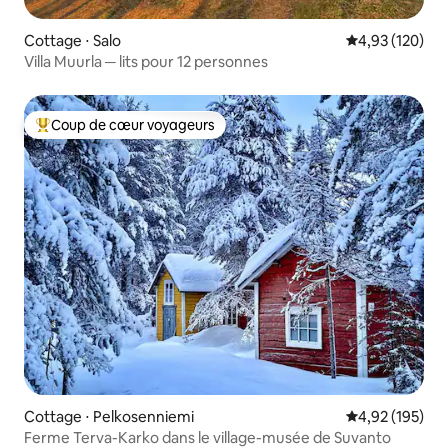
Cottage ⋅ Salo
Évaluation moy
4,93 (120)
Villa Muurla ─ lits pour 12 personnes
Coup de cœur voyageurs
Coups de cœur voyageurs les plus appréciés
Cottage ⋅ Pelkosenniemi
Évaluation moy
4,92 (195)
Ferme Terva-Karko dans le village-musée de Suvanto