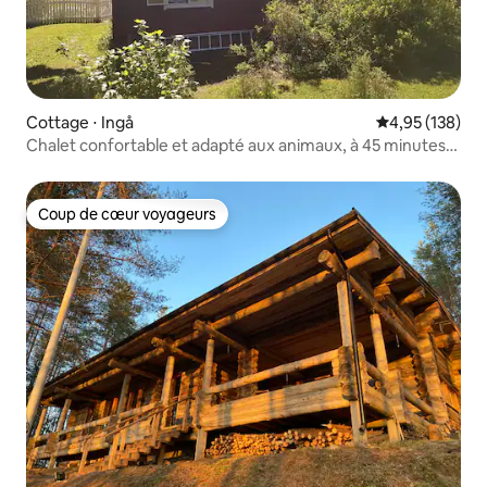
Cottage ⋅ Ingå
Évaluation moy
4,95 (138)
Chalet confortable et adapté aux animaux, à 45 minutes
d'Helsinki
Coup de cœur voyageurs
Coup de cœur voyageurs