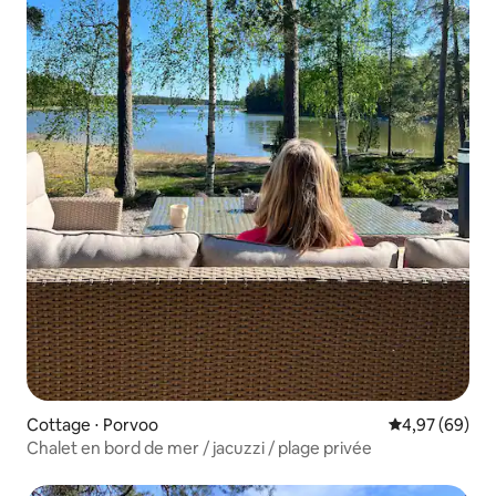
Cottage ⋅ Porvoo
Évaluation mo
4,97 (69)
Chalet en bord de mer / jacuzzi / plage privée