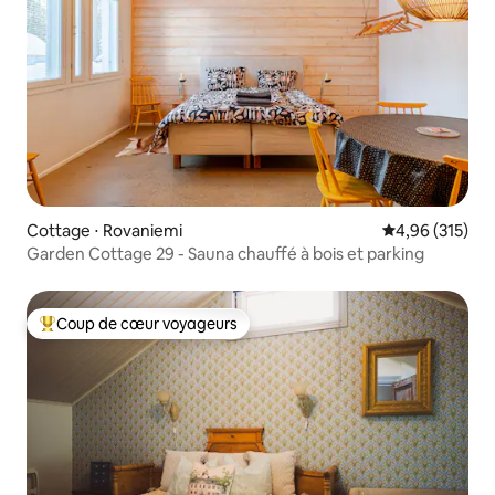
Cottage ⋅ Rovaniemi
Évaluation moy
4,96 (315)
Garden Cottage 29 - Sauna chauffé à bois et parking
Coup de cœur voyageurs
Coups de cœur voyageurs les plus appréciés