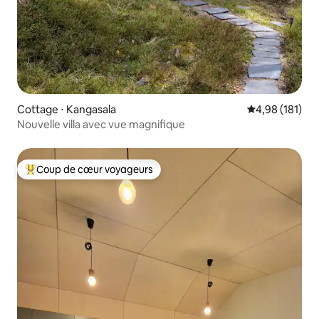
Cottage ⋅ Kangasala
Évaluation moy
4,98 (181)
Nouvelle villa avec vue magnifique
Coup de cœur voyageurs
Coups de cœur voyageurs les plus appréciés