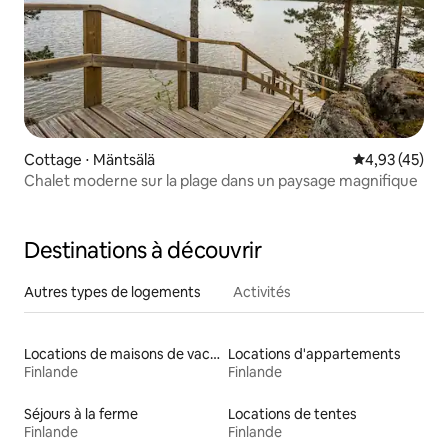
Cottage ⋅ Mäntsälä
Évaluation mo
4,93 (45)
Chalet moderne sur la plage dans un paysage magnifique
Destinations à découvrir
Autres types de logements
Activités
Locations de maisons de vacances
Locations d'appartements
Finlande
Finlande
Séjours à la ferme
Locations de tentes
Finlande
Finlande