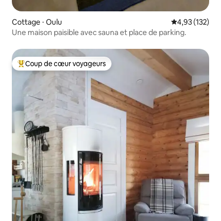
Cottage ⋅ Oulu
Évaluation moy
4,93 (132)
Une maison paisible avec sauna et place de parking.
Coup de cœur voyageurs
Coups de cœur voyageurs les plus appréciés