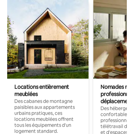
Locations entièrement
Nomades num
meublées
professionnel
déplacement
Des cabanes de montagne
paisibles aux appartements
Des hébergem
urbains pratiques, ces
confortables p
locations meublées offrent
professionnels
tous les équipements d'un
télétravail dis
logement standard.
et d'espaces de