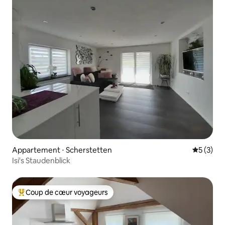
Appartement ⋅ Scherstetten
Évaluatio
5 (3)
Isi's Staudenblick
Coup de cœur voyageurs
Coups de cœur voyageurs les plus appréciés