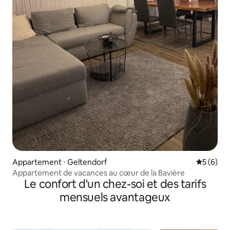
Appartement ⋅ Geltendorf
Évaluatio
5 (6)
Appartement de vacances au cœur de la Bavière
Le confort d'un chez-soi et des tarifs
mensuels avantageux