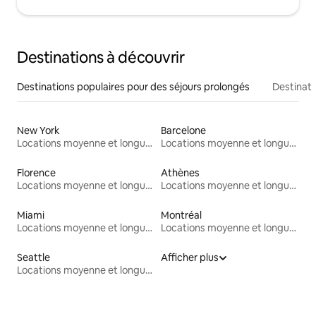
Destinations à découvrir
Destinations populaires pour des séjours prolongés
Destinati
New York
Barcelone
Locations moyenne et longue durée
Locations moyenne et longue durée
Florence
Athènes
Locations moyenne et longue durée
Locations moyenne et longue durée
Miami
Montréal
Locations moyenne et longue durée
Locations moyenne et longue durée
Seattle
Afficher plus
Locations moyenne et longue durée