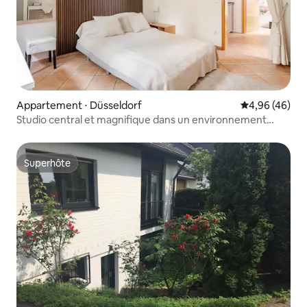
Appartement ⋅ Düsseldorf
Évaluation mo
4,96 (46)
Studio central et magnifique dans un environnement
verdoyant
Superhôte
Superhôte