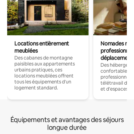
Locations entièrement
Nomades num
meublées
professionnel
déplacement
Des cabanes de montagne
paisibles aux appartements
Des hébergem
urbains pratiques, ces
confortables p
locations meublées offrent
professionnels
tous les équipements d'un
télétravail dis
logement standard.
et d'espaces de
Équipements et avantages des séjours
longue durée