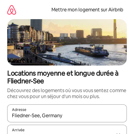
Aller
directement
Mettre mon logement sur Airbnb
au
contenu
Locations moyenne et longue durée à
Fliedner-See
Découvrez des logements où vous vous sentez comme
chez vous pour un séjour d'un mois ou plus.
Adresse
Lorsque les résultats s'affichent, utilisez les flèches vers le hau
Arrivée