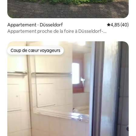
Appartement ⋅ Düsseldorf
Évaluation mo
4,85 (40)
Appartement proche de la foire à Düsseldorf-
Kaiserswerth
Coup de cœur voyageurs
Coup de cœur voyageurs