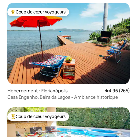
Coup de cœur voyageurs
Coups de cœur voyageurs les plus appréciés
Hébergement ⋅ Florianópolis
Évaluation moy
4,96 (265)
Casa Engenho, Beira da Lagoa - Ambiance historique
Coup de cœur voyageurs
Coups de cœur voyageurs les plus appréciés