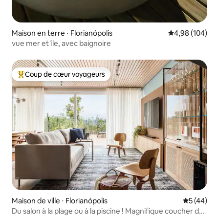
Maison en terre ⋅ Florianópolis
Évaluation moy
4,98 (104)
vue mer et île, avec baignoire
Coup de cœur voyageurs
Coups de cœur voyageurs les plus appréciés
Maison de ville ⋅ Florianópolis
Évaluation
5 (44)
Du salon à la plage ou à la piscine ! Magnifique coucher de