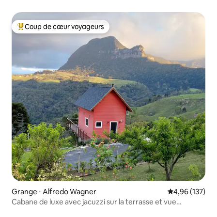
Coup de cœur voyageurs
Coups de cœur voyageurs les plus appréciés
Grange ⋅ Alfredo Wagner
Évaluation moy
4,96 (137)
Cabane de luxe avec jacuzzi sur la terrasse et vue
surréaliste