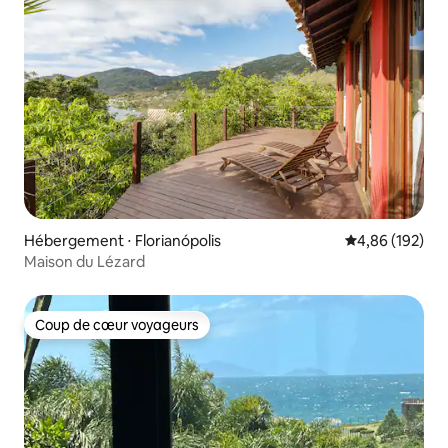
Hébergement ⋅ Florianópolis
Évaluation moy
4,86 (192)
Maison du Lézard
Coup de cœur voyageurs
Coup de cœur voyageurs