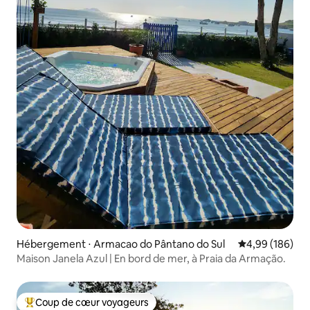
Hébergement ⋅ Armacao do Pântano do Sul
Évaluation moy
4,99 (186)
Maison Janela Azul | En bord de mer, à Praia da Armação.
Coup de cœur voyageurs
Coups de cœur voyageurs les plus appréciés