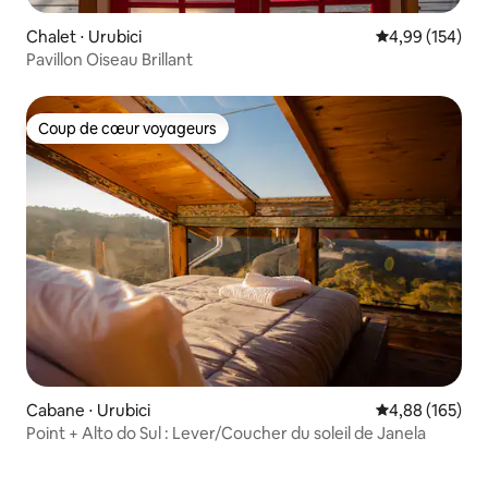
Chalet ⋅ Urubici
Évaluation moy
4,99 (154)
Pavillon Oiseau Brillant
Coup de cœur voyageurs
Coup de cœur voyageurs
Cabane ⋅ Urubici
Évaluation moy
4,88 (165)
Point + Alto do Sul : Lever/Coucher du soleil de Janela