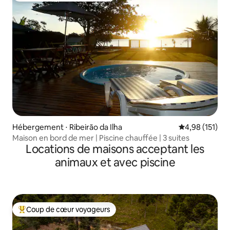
Hébergement ⋅ Ribeirão da Ilha
Évaluation moy
4,98 (151)
Maison en bord de mer | Piscine chauffée | 3 suites
Locations de maisons acceptant les
animaux et avec piscine
Coup de cœur voyageurs
Coups de cœur voyageurs les plus appréciés