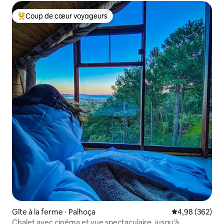
Coup de cœur voyageurs
Coups de cœur voyageurs les plus appréciés
Gîte à la ferme ⋅ Palhoça
Évaluation moy
4,98 (362)
Chalet avec cinéma et vue spectaculaire, jusqu'à