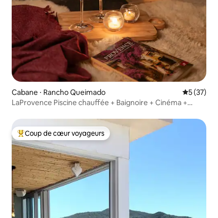
Cabane ⋅ Rancho Queimado
Évaluation
5 (37)
LaProvence Piscine chauffée + Baignoire + Cinéma +
Alexa
Coup de cœur voyageurs
Coups de cœur voyageurs les plus appréciés