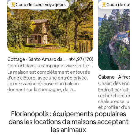
Coup de cœur voyageurs
Coup de cœur 
Coups de cœur voyageurs les plus appréciés
Coups de cœur vo
Cottage ⋅ Santo Amaro da I
Évaluation moyenne sur la base 
4,97 (170)
mperatriz
Confort dans la campagne, vivez cette
expérience !!
La maison est complètement entourée
Cabane ⋅ Alfredo
d'une clôture, avec une entrée privée.
Chalet des Encant
La mezzanine dispose d'un balcon
donnant sur la campagne, de la
Endroit parfait po
climatisation Q/F, d'une salle de bains
recherchent une 
(suite) et d'un lit king-size confortable.
chaleureuse, une v
Au rez-de-chaussée, il y a une salle de
et profiter d'un 
Florianópolis : équipements populaires
bain sociale, une chambre confortable
de paix et d'air fr
avec climatisation Q/F, une table à
dispose d'un incr
dans les locations de maisons acceptant
manger de meubles anciens et une belle
avec chromothéra
les animaux
cheminée. La cuisine est grande et
puissiez vous détendre et v
complète. Nous produisons des pitayas
moments uniques et