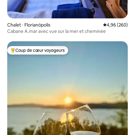
Chalet ⋅ Florianópolis
Évaluation moy
4,96 (260)
Cabane A.mar avec vue sur la mer et cheminée
Coup de cœur voyageurs
Coups de cœur voyageurs les plus appréciés