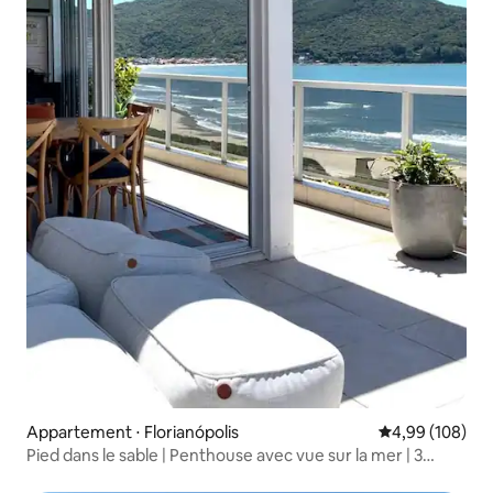
Appartement ⋅ Florianópolis
Évaluation moy
4,99 (108)
Pied dans le sable | Penthouse avec vue sur la mer | 3
suites