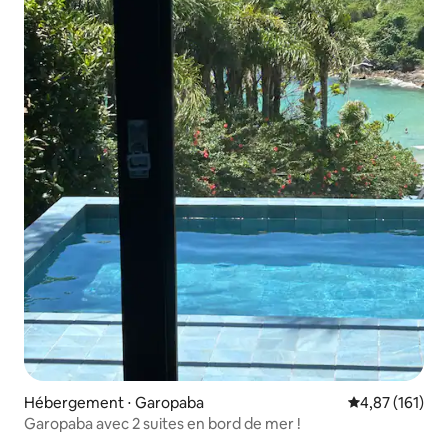
Hébergement ⋅ Garopaba
Évaluation moy
4,87 (161)
Garopaba avec 2 suites en bord de mer !