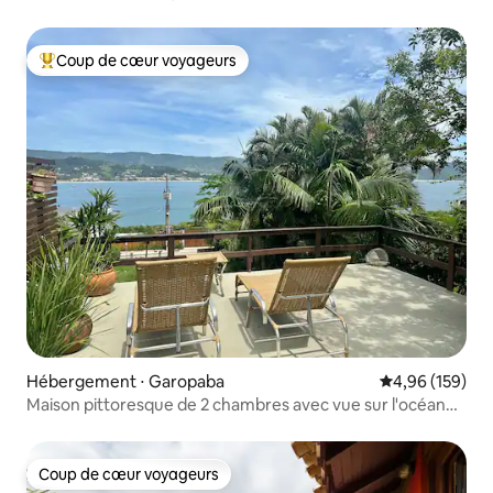
Coup de cœur voyageurs
Coups de cœur voyageurs les plus appréciés
Hébergement ⋅ Garopaba
Évaluation moy
4,96 (159)
Maison pittoresque de 2 chambres avec vue sur l'océan
près de Vigia
Coup de cœur voyageurs
Coup de cœur voyageurs