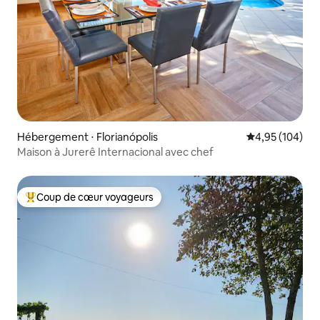
Hébergement ⋅ Florianópolis
Évaluation moy
4,95 (104)
Maison à Jurerê Internacional avec chef
Coup de cœur voyageurs
Coups de cœur voyageurs les plus appréciés