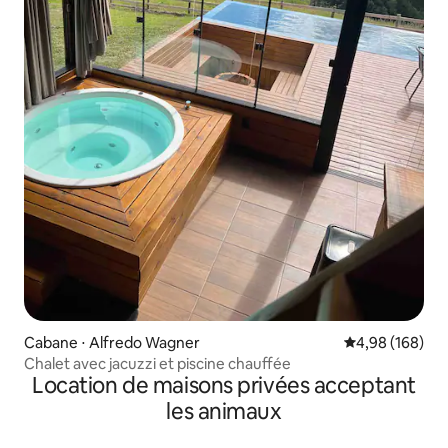
Cabane ⋅ Alfredo Wagner
Évaluation moy
4,98 (168)
Chalet avec jacuzzi et piscine chauffée
Location de maisons privées acceptant
les animaux