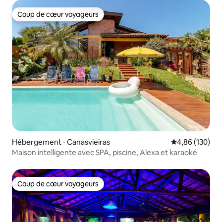
Coup de cœur voyageurs
Coup de cœur voyageurs
Hébergement ⋅ Canasvieiras
Évaluation moy
4,86 (130)
Maison intelligente avec SPA, piscine, Alexa et karaoké
Coup de cœur voyageurs
Coup de cœur voyageurs