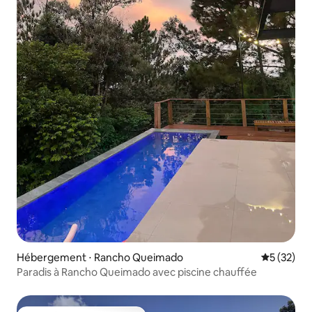
Hébergement ⋅ Rancho Queimado
Évaluation
5 (32)
Paradis à Rancho Queimado avec piscine chauffée