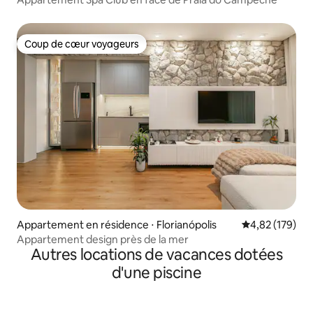
Coup de cœur voyageurs
Coup de cœur voyageurs
Appartement en résidence ⋅ Florianópolis
Évaluation moy
4,82 (179)
Appartement design près de la mer
Autres locations de vacances dotées
d'une piscine