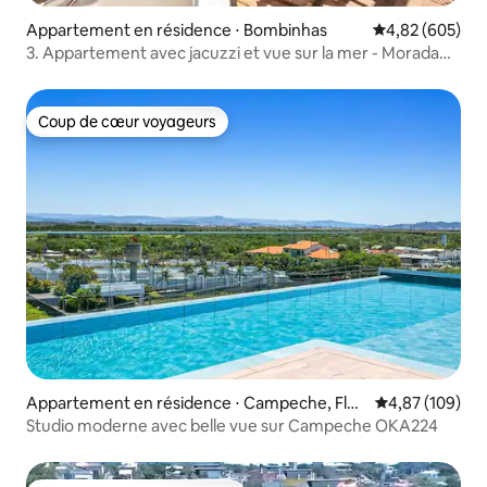
Appartement en résidence ⋅ Bombinhas
Évaluation moy
4,82 (605)
3. Appartement avec jacuzzi et vue sur la mer - Morada
do Ganso
Coup de cœur voyageurs
Coup de cœur voyageurs
Appartement en résidence ⋅ Campeche, Flori
Évaluation moy
4,87 (109)
anópolis
Studio moderne avec belle vue sur Campeche OKA224