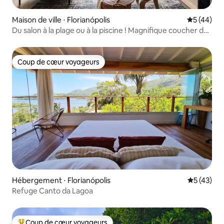
Maison de ville ⋅ Florianópolis
Évaluation
5 (44)
Du salon à la plage ou à la piscine ! Magnifique coucher de
soleil
Coup de cœur voyageurs
Coup de cœur voyageurs
Hébergement ⋅ Florianópolis
Évaluation
5 (43)
Refuge Canto da Lagoa
Coup de cœur voyageurs