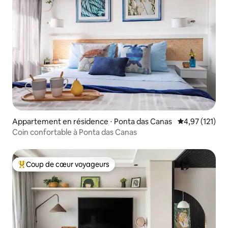
Appartement en résidence ⋅ Ponta das Canas
Évaluation moy
4,97 (121)
Coin confortable à Ponta das Canas
Coup de cœur voyageurs
Coups de cœur voyageurs les plus appréciés