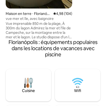
Cuisine Douche à gaz Cheminée
Barbecue SmarTV 
Maison en terre ⋅ Florianópo
Évaluation moyenne sur la base 
4,98 (104)
lis
vue mer et île, avec baignoire
Vue imprenable 850 m de la plage, À
300m du lagon Admirez la mer et l'île de
Campeche, sur la montagne entre la
mer et le lagon. Le studio dispose d'un lit
Florianópolis : équipements populaires
double confortable, d'une grande salle
de bain, d'une cuisine équipée, d'un bain
dans les locations de vacances avec
à remous et d'un hamac sur la terrasse
piscine
pour profiter du lever du soleil. Arbres
fruitiers dans le jardin. Sur la plage de
Morro das Pedras, une région
paradisiaque au sud de l'île, la maison
écologique dispose de fonds pour la
luxuriante forêt atlantique et le parc
national de Lagoa do Peri. A 150 mètres
du supermarché gastronomique.
Cuisine
Wifi