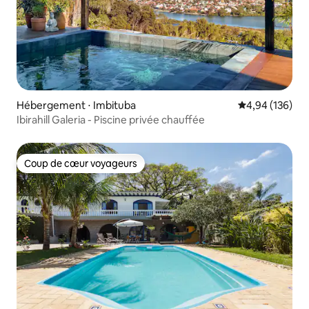
Hébergement ⋅ Imbituba
Évaluation moy
4,94 (136)
Ibirahill Galeria - Piscine privée chauffée
Coup de cœur voyageurs
Coup de cœur voyageurs