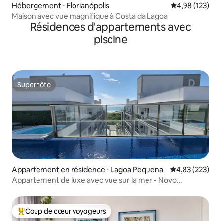
Hébergement ⋅ Florianópolis
Évaluation moy
4,98 (123)
Maison avec vue magnifique à Costa da Lagoa
Résidences d'appartements avec
piscine
Superhôte
Superhôte
Appartement en résidence ⋅ Lagoa Pequena
Évaluation moy
4,83 (223)
Appartement de luxe avec vue sur la mer - Novo
Campeche
Coup de cœur voyageurs
Coups de cœur voyageurs les plus appréciés