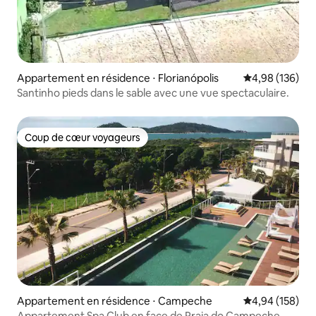
Appartement en résidence ⋅ Florianópolis
Évaluation moy
4,98 (136)
Santinho pieds dans le sable avec une vue spectaculaire.
Coup de cœur voyageurs
Coup de cœur voyageurs
Appartement en résidence ⋅ Campeche
Évaluation moy
4,94 (158)
Appartement Spa Club en face de Praia do Campeche