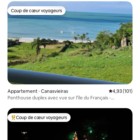
Coup de cœur voyageurs
Coup de cœur voyageurs
Appartement ⋅ Canasvieiras
Évaluation moy
4,93 (101)
Penthouse duplex avec vue sur l'île du Français -
Canasjurê
Coup de cœur voyageurs
Coups de cœur voyageurs les plus appréciés