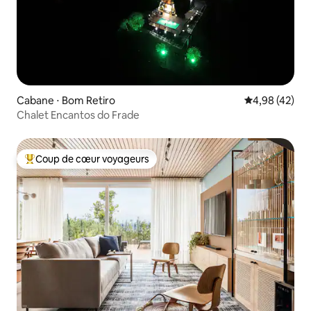
Cabane ⋅ Bom Retiro
Évaluation mo
4,98 (42)
Chalet Encantos do Frade
Coup de cœur voyageurs
Coups de cœur voyageurs les plus appréciés