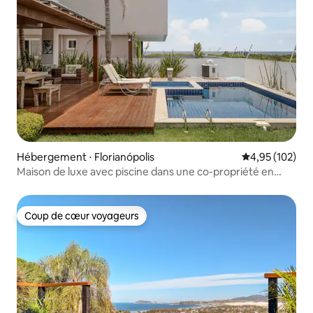
Hébergement ⋅ Florianópolis
Évaluation moy
4,95 (102)
Maison de luxe avec piscine dans une co-propriété en
bord de mer !
Coup de cœur voyageurs
Coup de cœur voyageurs