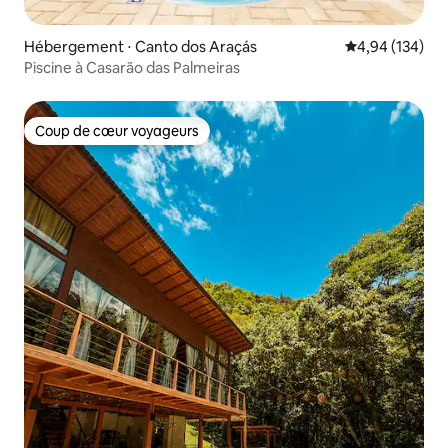
Hébergement ⋅ Canto dos Araçás
Évaluation moy
4,94 (134)
Piscine à Casarão das Palmeiras
Coup de cœur voyageurs
Coup de cœur voyageurs