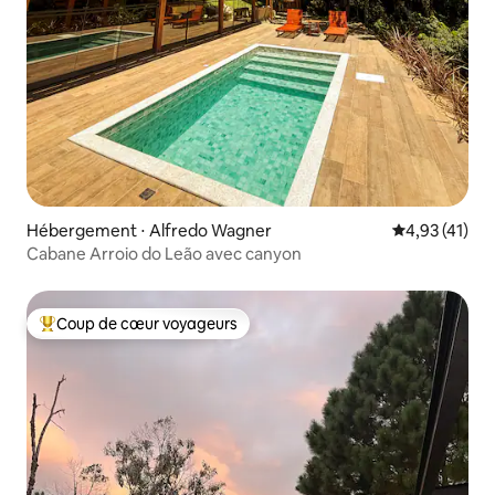
Hébergement ⋅ Alfredo Wagner
Évaluation mo
4,93 (41)
Cabane Arroio do Leão avec canyon
Coup de cœur voyageurs
Coups de cœur voyageurs les plus appréciés